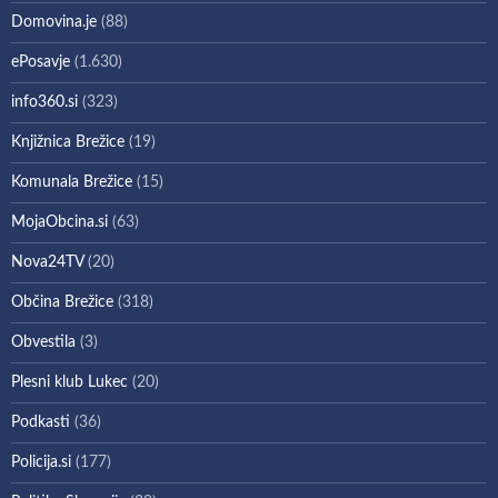
Domovina.je
(88)
ePosavje
(1.630)
info360.si
(323)
Knjižnica Brežice
(19)
Komunala Brežice
(15)
MojaObcina.si
(63)
Nova24TV
(20)
Občina Brežice
(318)
Obvestila
(3)
Plesni klub Lukec
(20)
Podkasti
(36)
Policija.si
(177)