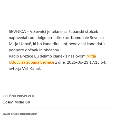
SEVNICA – V Sevnici je tekmo za županski stolček
napovedal tudi dolgoletni direktor Komunale Sevnica
Mitja Udovč, ki bo kandidiral kot neodvisni kandidat s
podporo občank in občanov.
Radio Brežice Eu delimo članek z naslovom
Mitja
Udovč za župana Sevnice
z dne, 2026-06-23 17:15:54,
avtorja Vaš Kanal.
Krmarjenje
PREJŠNJI PRISPEVEK
po
Odsevi Mirne ISK
prispevkih
NASLEDNJI PRISPEVEK