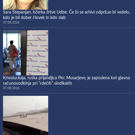
Sara Stepanjan, hčerka žrtve Udbe: Če bi se arhivi odprli,se bi vedelo,
kdo je bil dober človek in kdo slab
07.08.2026
Krivoluckaja, ruska prijateljica Pirc Musarjeve, je zaposlena kot glavna
računovodkinja pri “rdečih” sindikatih
07.08.2026