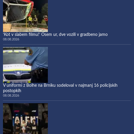
‘Kot v slabem filmu!’ Osem ur, dve vozili v gradbeno jamo
08.08.2026
V uniformi z Bolhe na Brniku sodeloval v najmanj 16 policijskih
postopkih
08.08.2026