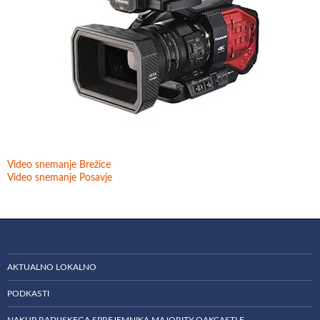
Video snemanje Brežice
Video snemanje Posavje
AKTUALNO LOKALNO
PODKASTI
NAKUP RADIJSKEGA SPREJEMNIKA MAJORITY OAKCASTLE