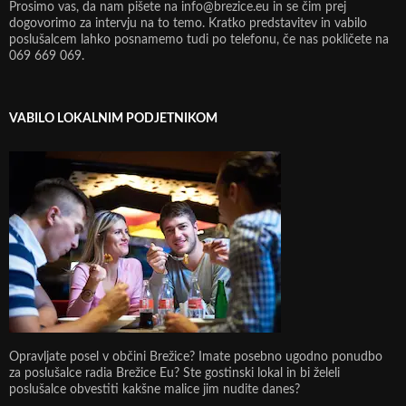
Prosimo vas, da nam pišete na info@brezice.eu in se čim prej
dogovorimo za intervju na to temo. Kratko predstavitev in vabilo
poslušalcem lahko posnamemo tudi po telefonu, če nas pokličete na
069 669 069.
VABILO LOKALNIM PODJETNIKOM
Opravljate posel v občini Brežice? Imate posebno ugodno ponudbo
za poslušalce radia Brežice Eu? Ste gostinski lokal in bi želeli
poslušalce obvestiti kakšne malice jim nudite danes?