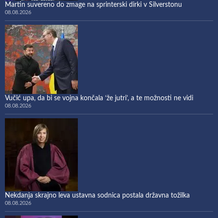
Martin suvereno do zmage na sprinterski dirki v Silverstonu
08.08.2026
Vučić upa, da bi se vojna končala ‘že jutri’, a te možnosti ne vidi
08.08.2026
Nekdanja skrajno leva ustavna sodnica postala državna tožilka
08.08.2026