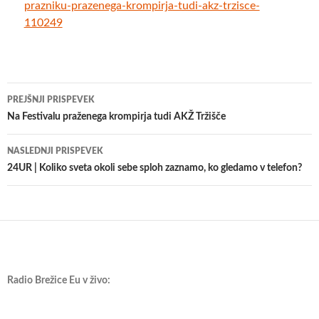
prazniku-prazenega-krompirja-tudi-akz-trzisce-
110249
Krmarjenje
PREJŠNJI PRISPEVEK
po
Na Festivalu praženega krompirja tudi AKŽ Tržišče
prispevkih
NASLEDNJI PRISPEVEK
24UR | Koliko sveta okoli sebe sploh zaznamo, ko gledamo v telefon?
Radio Brežice Eu v živo: