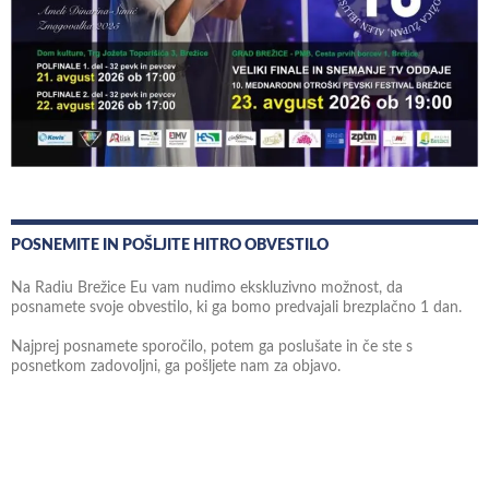
POSNEMITE IN POŠLJITE HITRO OBVESTILO
Na Radiu Brežice Eu vam nudimo ekskluzivno možnost, da
posnamete svoje obvestilo, ki ga bomo predvajali brezplačno 1 dan.
Najprej posnamete sporočilo, potem ga poslušate in če ste s
posnetkom zadovoljni, ga pošljete nam za objavo.