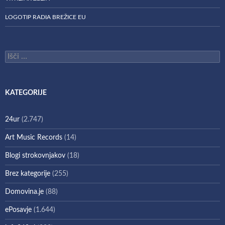
LOGOTIP RADIA BREŽICE EU
Išči:
KATEGORIJE
24ur
(2.747)
Art Music Records
(14)
Blogi strokovnjakov
(18)
Brez kategorije
(255)
Domovina.je
(88)
ePosavje
(1.644)