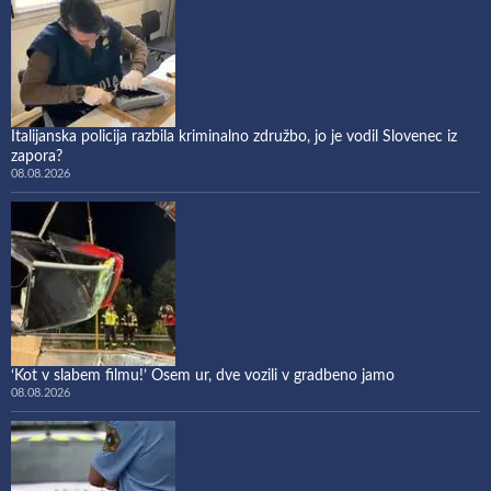
Italijanska policija razbila kriminalno združbo, jo je vodil Slovenec iz
zapora?
08.08.2026
‘Kot v slabem filmu!’ Osem ur, dve vozili v gradbeno jamo
08.08.2026