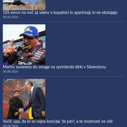
105 evrov na noč za vedro v kopalnici in apartmaji, ki ne obstajajo
08.08.2026
Martin suvereno do zmage na sprinterski dirki v Silverstonu
08.08.2026
Vučić upa, da bi se vojna končala ‘že jutri’, a te možnosti ne vidi
08.08.2026