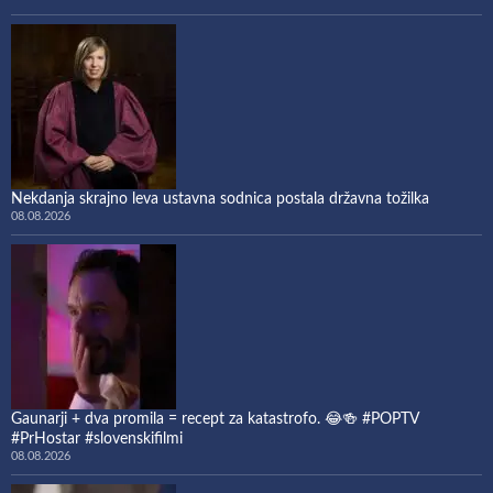
Nekdanja skrajno leva ustavna sodnica postala državna tožilka
08.08.2026
Gaunarji + dva promila = recept za katastrofo. 😂🍻 #POPTV
#PrHostar #slovenskifilmi
08.08.2026