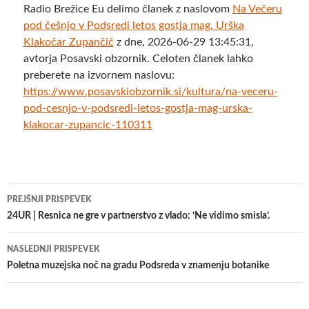
Radio Brežice Eu delimo članek z naslovom
Na Večeru
pod češnjo v Podsredi letos gostja mag. Urška
Klakočar Zupančič
z dne, 2026-06-29 13:45:31,
avtorja Posavski obzornik. Celoten članek lahko
preberete na izvornem naslovu:
https://www.posavskiobzornik.si/kultura/na-veceru-
pod-cesnjo-v-podsredi-letos-gostja-mag-urska-
klakocar-zupancic-110311
Krmarjenje
PREJŠNJI PRISPEVEK
po
24UR | Resnica ne gre v partnerstvo z vlado: ‘Ne vidimo smisla’.
prispevkih
NASLEDNJI PRISPEVEK
Poletna muzejska noč na gradu Podsreda v znamenju botanike