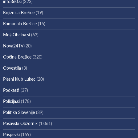
info360.si
(323)
Knjižnica Brežice
(19)
Komunala Brežice
(15)
MojaObcina.si
(63)
Nova24TV
(20)
Občina Brežice
(320)
Obvestila
(3)
Plesni klub Lukec
(20)
Podkasti
(37)
Policija.si
(178)
Politika Slovenije
(39)
Posavski Obzornik
(1.061)
Prispevki
(159)