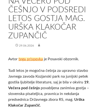
NA VEČERU POD
ČEŠNJO V PODSREDI
LETOS GOSTJA MAG.
URŠKA KLAKOČAR
ZUPANČIČ
29.06.2026
Avtor
tega prispevka
je Posavski obzornik.
Tudi letos je mogočna češnja za upravno stavbo
Javnega zavoda Kozjanski park na junijski petek
gostila ljubitelje literature, saj je bila v okviru
19.
Večera pod češnjo
povabljena zanimiva gostja –
slovenska pisateljica, pravnica in nekdanja
predsednica Državnega zbora RS, mag.
Urška
Klakočar Zupančič
.