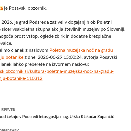
ka
je Posavski obzornik.
a 2026, je
grad Podsreda
zaživel v dogajanjih ob
Poletni
je sicer vsakoletna skupna akcija številnih muzejev po Sloveniji,
ogoča prost vstop, oglede zbirk in dodatne brezplačne
valce.
elimo članek z naslovom
Poletna muzejska noč na gradu
ju botanike
z dne, 2026-06-29 15:00:24, avtorja Posavski
članek lahko preberete na izvornem naslovu:
skiobzornik.si/kultura/poletna-muzejska-noc-na-gradu-
nju-botanike-110312
jenje
RISPEVEK
od češnjo v Podsredi letos gostja mag. Urška Klakočar Zupančič
evkih