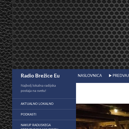
Preskoči
na
vsebino
Išči
Radio Brežice Eu
NASLOVNICA
▶️ PREDVA
Najbolj lokalna radijska
postaja na svetu!
AKTUALNO LOKALNO
PODKASTI
NAKUP RADIJSKEGA