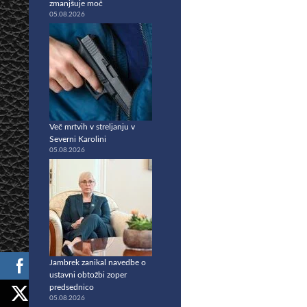
zmanjšuje moč
05.08.2026
Več mrtvih v streljanju v
Severni Karolini
05.08.2026
Jambrek zanikal navedbe o
ustavni obtožbi zoper
predsednico
05.08.2026