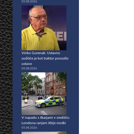
05.08.2026
Vinko Gorenak: Ustavno
sodišče je kot traktor povozilo
ustavo
05.08.2026
V napadu s škarjami v središču
Londona ranjeni štirje moški
05.08.2026