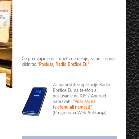
Če predvajanje na TuneIn ne deluje, za poslušanje
klkinite:
"Poslušaj Radio Brežice Eu"
Za namestitev aplikacije Radio
Brežice Eu na telefon ali
poslušanje na iOS / Android
napravah:
"Poslušaj na
telefonu ali namesti"
(Progresivna Web Aplikacija)