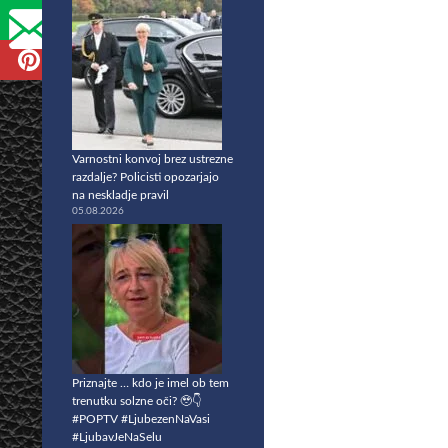
Varnostni konvoj brez ustrezne
razdalje? Policisti opozarjajo
na neskladje pravil
05.08.2026
Priznajte … kdo je imel ob tem
trenutku solzne oči? 🥹👇
#POPTV #LjubezenNaVasi
#LjubavJeNaSelu