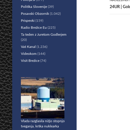
NASLEDNJI
Politika Slovenije
(39)
24UR | Golo
Posavski Obzornik
(1.042)
Prispevki
(159)
Radio Brežice Eu
(225)
Ta teden z Juretom Godlerjem
(20)
Vaš Kanal
(1.236)
Videokom
(144)
Visit Brežice
(74)
Vlada razglasila nižjo stopnjo
tveganja, krška nuklearka