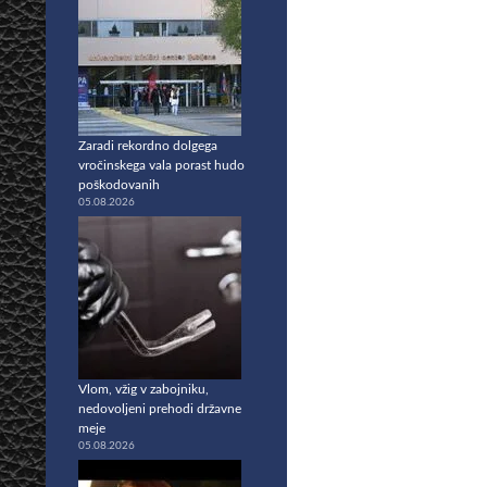
Zaradi rekordno dolgega
vročinskega vala porast hudo
poškodovanih
05.08.2026
Vlom, vžig v zabojniku,
nedovoljeni prehodi državne
meje
05.08.2026