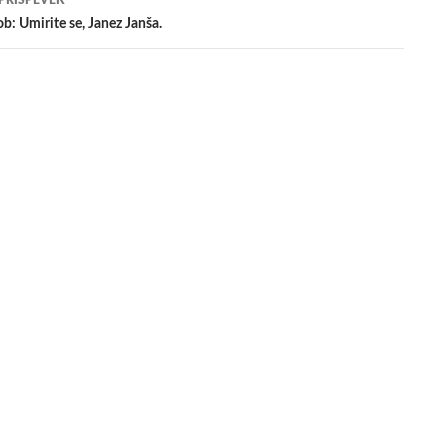
 PRISPEVEK
b: Umirite se, Janez Janša.