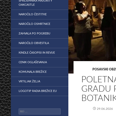
SPREJEMNIKA MAJORITY
OAKCASTLE
NAROČILO ČESTITKE
NAROČILO OSMRTNICE
ZAHVALA PO POGREBU
NAROČILO OBVESTILA
KINDLE ČASOPISI IN REVIJE
CENIK OGLAŠEVANJA
POSAVSKI OBZ
KOMUNALA BREŽICE
POLETN
VRTILJAK ŽELJA
GRADU 
LOGOTIP RADIA BREŽICE EU
BOTANI
29.06.2026
Išči: