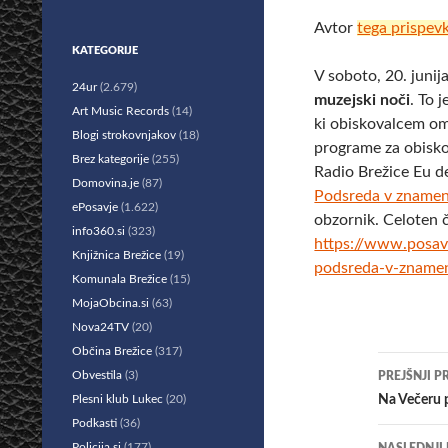
Avtor
tega prispev
KATEGORIJE
V soboto, 20. junij
24ur
(2.679)
muzejski noči
. To 
Art Music Records
(14)
ki obiskovalcem om
Blogi strokovnjakov
(18)
programe za obisko
Brez kategorije
(255)
Radio Brežice Eu d
Domovina.je
(87)
Podsreda v znamen
ePosavje
(1.622)
obzornik. Celoten 
info360.si
(323)
https://www.posav
Knjižnica Brežice
(19)
podsreda-v-zname
Komunala Brežice
(15)
MojaObcina.si
(63)
Nova24TV
(20)
Občina Brežice
(317)
Krmar
Obvestila
(3)
PREJŠNJI P
po
Plesni klub Lukec
(20)
Na Večeru p
Podkasti
(36)
prisp
Policija.si
(177)