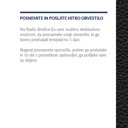
POSNEMITE IN POŠLJITE HITRO OBVESTILO
Na Radiu Brežice Eu vam nudimo ekskluzivno
možnost, da posnamete svoje obvestilo, ki ga
bomo predvajali brezplačno 1 dan.
Najprej posnamete sporočilo, potem ga poslušate
in če ste s posnetkom zadovoljni, ga pošljete nam
za objavo.