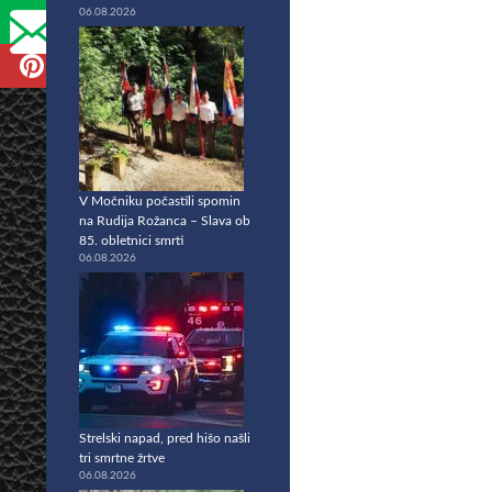
06.08.2026
V Močniku počastili spomin
na Rudija Rožanca – Slava ob
85. obletnici smrti
06.08.2026
Strelski napad, pred hišo našli
tri smrtne žrtve
06.08.2026