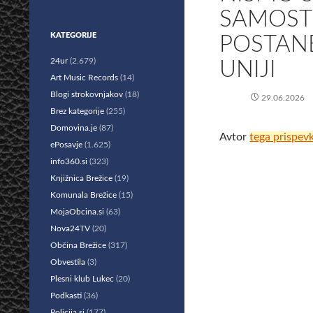
SAMOST
KATEGORIJE
POSTAN
24ur
(2.679)
UNIJI
Art Music Records
(14)
Blogi strokovnjakov
(18)
29.06.2026
Brez kategorije
(255)
Domovina.je
(87)
Avtor
tega prispev
ePosavje
(1.625)
info360.si
(323)
Knjižnica Brežice
(19)
Komunala Brežice
(15)
MojaObcina.si
(63)
Nova24TV
(20)
Občina Brežice
(317)
Obvestila
(3)
Plesni klub Lukec
(20)
Podkasti
(36)
Policija.si
(177)