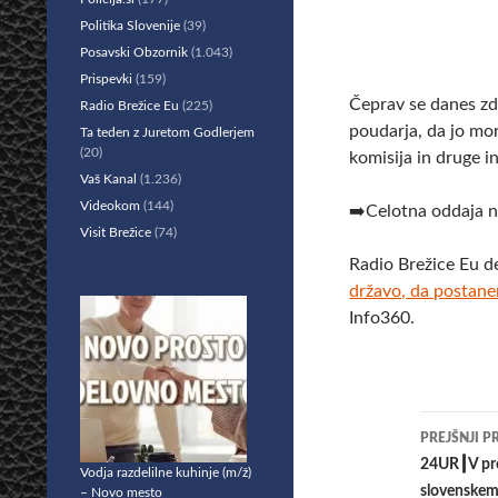
Politika Slovenije
(39)
Posavski Obzornik
(1.043)
Prispevki
(159)
Čeprav se danes zd
Radio Brežice Eu
(225)
poudarja, da jo mo
Ta teden z Juretom Godlerjem
(20)
komisija in druge i
Vaš Kanal
(1.236)
Videokom
(144)
➡️Celotna oddaja n
Visit Brežice
(74)
Radio Brežice Eu d
državo, da postane
Info360.
Krmar
PREJŠNJI P
po
24UR┃V pro
Vodja razdelilne kuhinje (m/ž)
slovenskem 
– Novo mesto