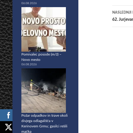
prisp
06.08.2026
NASLEDNJI
62. Jurjevan
Pomivalec posode (m/ž) –
Novo mesto
06.08.2026
Požar odpadkov in trave okoli
divjega odlagališča v
Kerinovem Grmu; gasilci rešili
mačka