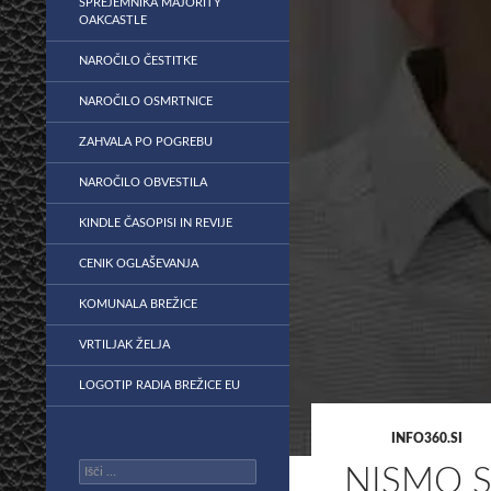
SPREJEMNIKA MAJORITY
OAKCASTLE
NAROČILO ČESTITKE
NAROČILO OSMRTNICE
ZAHVALA PO POGREBU
NAROČILO OBVESTILA
KINDLE ČASOPISI IN REVIJE
CENIK OGLAŠEVANJA
KOMUNALA BREŽICE
VRTILJAK ŽELJA
LOGOTIP RADIA BREŽICE EU
INFO360.SI
Išči:
NISMO S