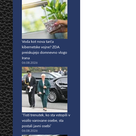
Voda kot nova tarča
kibernetske vojne? ZDA
preiskujejo domnevno vlogo
Irana
06.08.2026
‘Tisti trenutek, ko sta vstopili v
vozilo varovane osebe, sta
postali javni osebi’
06.08.2026