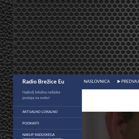
Preskoči
na
vsebino
Išči
Radio Brežice Eu
NASLOVNICA
▶️ PREDVA
Najbolj lokalna radijska
postaja na svetu!
AKTUALNO LOKALNO
PODKASTI
NAKUP RADIJSKEGA