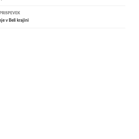
evkih
 PRISPEVEK
je v Beli krajini