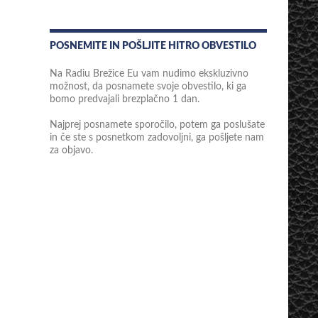
POSNEMITE IN POŠLJITE HITRO OBVESTILO
Na Radiu Brežice Eu vam nudimo ekskluzivno
možnost, da posnamete svoje obvestilo, ki ga
bomo predvajali brezplačno 1 dan.
Najprej posnamete sporočilo, potem ga poslušate
in če ste s posnetkom zadovoljni, ga pošljete nam
za objavo.