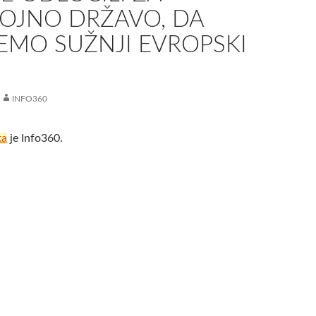
OJNO DRŽAVO, DA
EMO SUŽNJI EVROPSKI
INFO360
ka
je Info360.