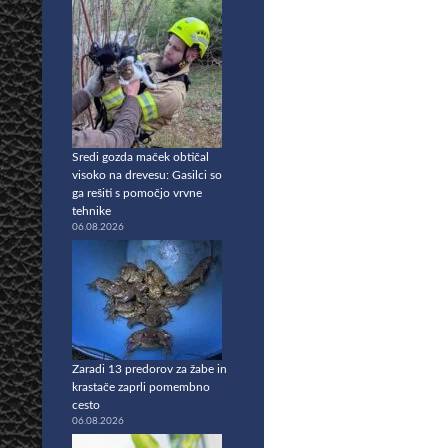
Sredi gozda maček obtičal
visoko na drevesu: Gasilci so
ga rešiti s pomočjo vrvne
tehnike
06.08.2026
Zaradi 13 predorov za žabe in
krastače zaprli pomembno
cesto
06.08.2026