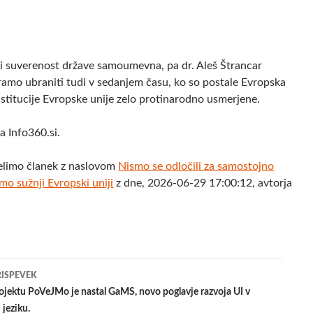
i suverenost države samoumevna, pa dr. Aleš Štrancar
ramo ubraniti tudi v sedanjem času, ko so postale Evropska
nstitucije Evropske unije zelo protinarodno usmerjene.
a Info360.si.
elimo članek z naslovom
Nismo se odločili za samostojno
mo sužnji Evropski uniji
z dne, 2026-06-29 17:00:12, avtorja
jenje
RISPEVEK
jektu PoVeJMo je nastal GaMS, novo poglavje razvoja UI v
jeziku.