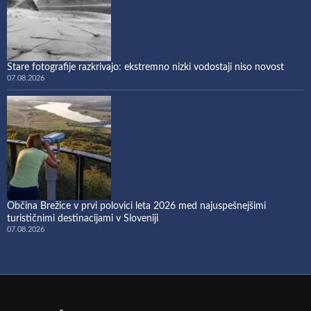
Stare fotografije razkrivajo: ekstremno nizki vodostaji niso novost
07.08.2026
Občina Brežice v prvi polovici leta 2026 med najuspešnejšimi
turističnimi destinacijami v Sloveniji
07.08.2026