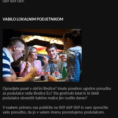
069 669 069.
VABILO LOKALNIM PODJETNIKOM
Opravljate posel v občini Brežice? Imate posebno ugodno ponudbo
za poslušalce radia Brežice Eu? Ste gostinski lokal in bi želeli
poslušalce obvestiti kakšne malice jim nudite danes?
V vsakem primeru nas pokličite na 069 669 069 in nam sporočite
vašo ponudbo, da jo v vašem imenu posredujemo poslušalcem.