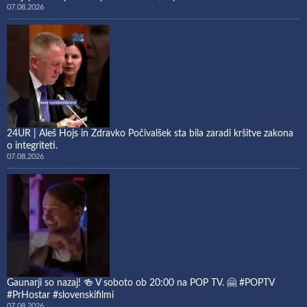
07.08.2026
24UR | Aleš Hojs in Zdravko Počivalšek sta bila zaradi kršitve zakona
o integriteti.
07.08.2026
Gaunarji so nazaj! 🍻 V soboto ob 20:00 na POP TV. 🤗 #POPTV
#PrHostar #slovenskifilmi
07.08.2026