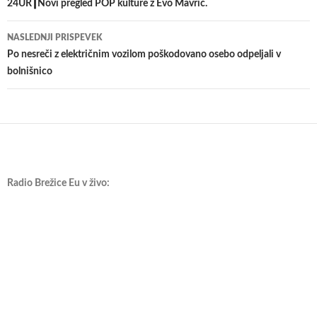
po
24UR┃Novi pregled POP kulture z Evo Mavrič.
prispevkih
NASLEDNJI PRISPEVEK
Po nesreči z električnim vozilom poškodovano osebo odpeljali v
bolnišnico
Radio Brežice Eu v živo: