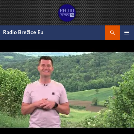
Preskoči
na
vsebino
Išči
Radio Brežice Eu
GLAVNI
MENI