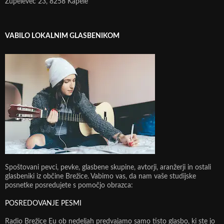
Župelevec 23, 8258 Kapele
VABILO LOKALNIM GLASBENIKOM
Spoštovani pevci, pevke, glasbene skupine, avtorji, aranžerji in ostali
glasbeniki iz občine Brežice. Vabimo vas, da nam vaše studijske
posnetke posredujete s pomočjo obrazca:
POSREDOVANJE PESMI
Radio Brežice Eu ob nedeljah predvajamo samo tisto glasbo, ki ste jo