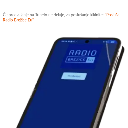
Če predvajanje na TuneIn ne deluje, za poslušanje klkinite:
"Poslušaj
Radio Brežice Eu"