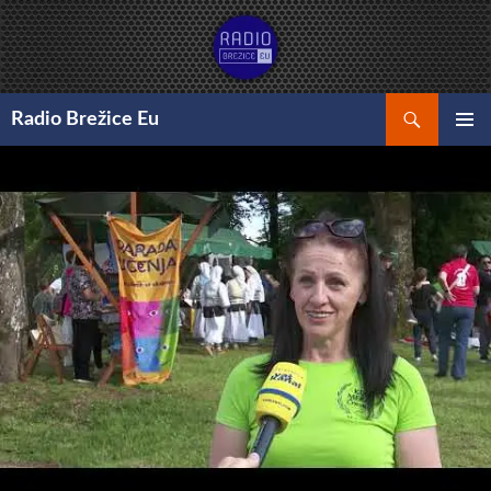
Preskoči
na
vsebino
Išči
Radio Brežice Eu
GLAVNI
MENI