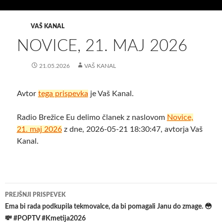
VAŠ KANAL
NOVICE, 21. MAJ 2026
21.05.2026
VAŠ KANAL
Avtor
tega prispevka
je Vaš Kanal.
Radio Brežice Eu delimo članek z naslovom
Novice,
21. maj 2026
z dne, 2026-05-21 18:30:47, avtorja Vaš
Kanal.
Krmarjenje
PREJŠNJI PRISPEVEK
po
Ema bi rada podkupila tekmovalce, da bi pomagali Janu do zmage. 😳
💸 #POPTV #Kmetija2026