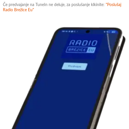
Če predvajanje na TuneIn ne deluje, za poslušanje klkinite:
"Poslušaj
Radio Brežice Eu"