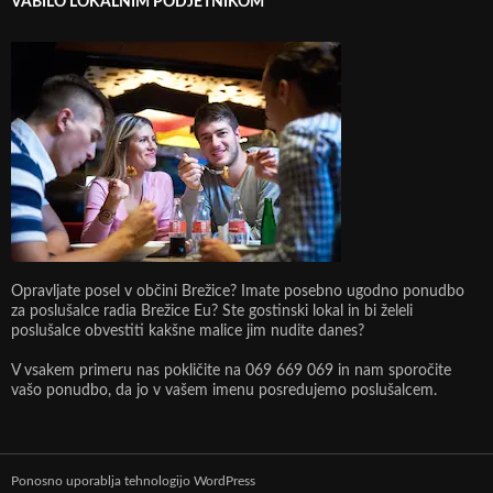
VABILO LOKALNIM PODJETNIKOM
Opravljate posel v občini Brežice? Imate posebno ugodno ponudbo
za poslušalce radia Brežice Eu? Ste gostinski lokal in bi želeli
poslušalce obvestiti kakšne malice jim nudite danes?
V vsakem primeru nas pokličite na 069 669 069 in nam sporočite
vašo ponudbo, da jo v vašem imenu posredujemo poslušalcem.
Ponosno uporablja tehnologijo WordPress