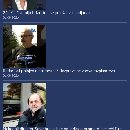
24UR | Gianniju Infantinu se položaj vse bolj maje.
06.08.2026
Radarji ali polnjenje proračuna? Razprava se znova razplamteva.
06.08.2026
Nekdanji direktor Sove brez dlake na jeziku o prometni nesreči Pirc