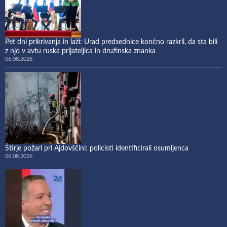
Pet dni prikrivanja in laži: Urad predsednice končno razkril, da sta bili
z njo v avtu ruska prijateljica in družinska znanka
06.08.2026
Štirje požari pri Ajdovščini: policisti identificirali osumljenca
06.08.2026