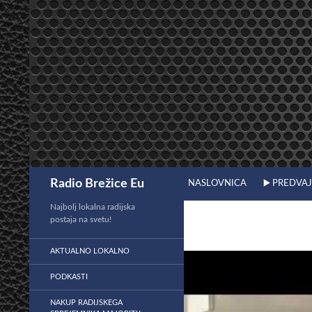
Preskoči
na
vsebino
Išči
Radio Brežice Eu
NASLOVNICA
▶️ PREDVA
Najbolj lokalna radijska
postaja na svetu!
AKTUALNO LOKALNO
PODKASTI
NAKUP RADIJSKEGA