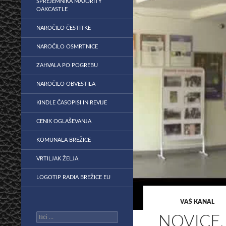
SPREJEMNIKA MAJORITY
OAKCASTLE
NAROČILO ČESTITKE
NAROČILO OSMRTNICE
ZAHVALA PO POGREBU
NAROČILO OBVESTILA
KINDLE ČASOPISI IN REVIJE
CENIK OGLAŠEVANJA
KOMUNALA BREŽICE
VRTILJAK ŽELJA
LOGOTIP RADIA BREŽICE EU
VAŠ KANAL
Išči:
NOVICE,