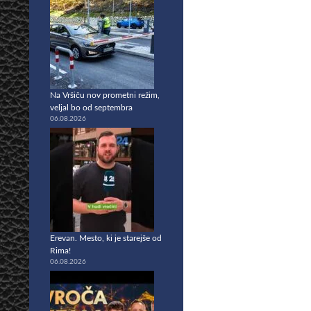
Na Vršiču nov prometni režim,
veljal bo od septembra
06.08.2026
Erevan. Mesto, ki je starejše od
Rima!
06.08.2026