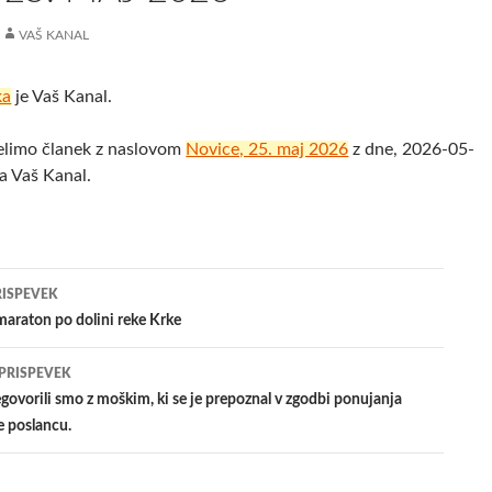
VAŠ KANAL
ka
je Vaš Kanal.
elimo članek z naslovom
Novice, 25. maj 2026
z dne, 2026-05-
a Vaš Kanal.
jenje
RISPEVEK
maraton po dolini reke Krke
evkih
 PRISPEVEK
vorili smo z moškim, ki se je prepoznal v zgodbi ponujanja
 poslancu.