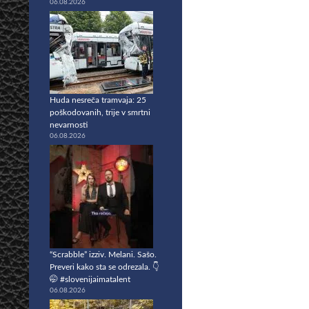
06.08.2026
Huda nesreča tramvaja: 25
poškodovanih, trije v smrtni
nevarnosti
06.08.2026
“Scrabble” izziv. Melani. Sašo.
Preveri kako sta se odrezala. 👇
🤭 #slovenijaimatalent
06.08.2026