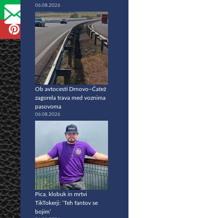
06.08.2026
Ob avtocesti Drnovo–Čatež
zagorela trava med voznima
pasovoma
06.08.2026
Pica, klobuk in mrtvi
TikTokerji: ‘Teh fantov se
bojim’