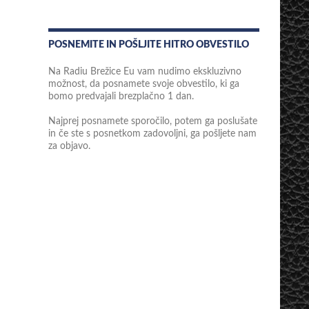
POSNEMITE IN POŠLJITE HITRO OBVESTILO
Na Radiu Brežice Eu vam nudimo ekskluzivno
možnost, da posnamete svoje obvestilo, ki ga
bomo predvajali brezplačno 1 dan.
Najprej posnamete sporočilo, potem ga poslušate
in če ste s posnetkom zadovoljni, ga pošljete nam
za objavo.