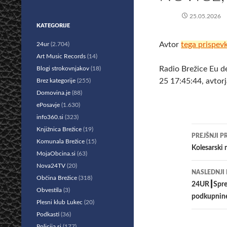
25.05.2026
KATEGORIJE
Avtor
tega prispev
24ur
(2.704)
Art Music Records
(14)
Radio Brežice Eu d
Blogi strokovnjakov
(18)
25 17:45:44, avtorj
Brez kategorije
(255)
Domovina.je
(88)
ePosavje
(1.630)
info360.si
(323)
Krmar
Knjižnica Brežice
(19)
PREJŠNJI P
Komunala Brežice
(15)
po
Kolesarski 
MojaObcina.si
(63)
prisp
Nova24TV
(20)
NASLEDNJI
Občina Brežice
(318)
24UR┃Sprego
Obvestila
(3)
podkupnine
Plesni klub Lukec
(20)
Podkasti
(36)
Policija.si
(177)