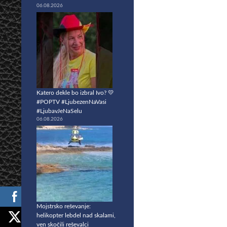
06.08.2026
Katero dekle bo izbral Ivo? 💛
#POPTV #LjubezenNaVasi
#LjubavJeNaSelu
06.08.2026
Mojstrsko reševanje:
helikopter lebdel nad skalami,
ven skočili reševalci