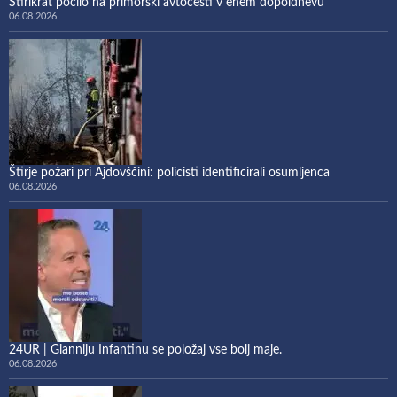
Štirikrat počilo na primorski avtocesti v enem dopoldnevu
06.08.2026
Štirje požari pri Ajdovščini: policisti identificirali osumljenca
06.08.2026
24UR | Gianniju Infantinu se položaj vse bolj maje.
06.08.2026