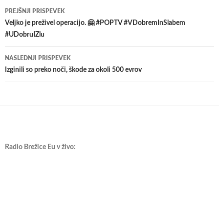
Krmarjenje
PREJŠNJI PRISPEVEK
po
Veljko je preživel operacijo. 🤗 #POPTV #VDobremInSlabem
#UDobruIZlu
prispevkih
NASLEDNJI PRISPEVEK
Izginili so preko noči, škode za okoli 500 evrov
Radio Brežice Eu v živo: