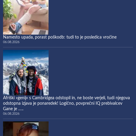
Namesto upada, porast poškodb: tudi to je posledica vročine
06.08.2026
Afriški »genij« s Cambridgea odstopil in, ne boste verjeli, tudi njegova
odstopna izjava je ponaredek! Logično, povprečni IQ prebivalcev
Gane je …..
06.08.2026