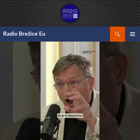
Preskoči
na
vsebino
Išči
Radio Brežice Eu
GLAVNI
MENI