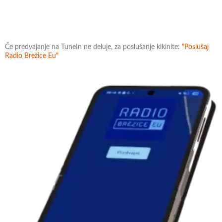
Če predvajanje na TuneIn ne deluje, za poslušanje klkinite:
"Poslušaj
Radio Brežice Eu"