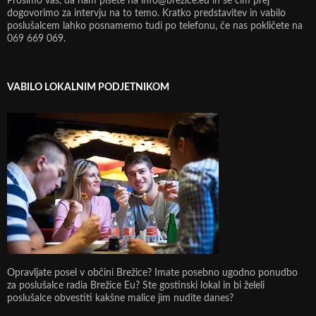
Prosimo vas, da nam pišete na info@brezice.eu in se čim prej
dogovorimo za intervju na to temo. Kratko predstavitev in vabilo
poslušalcem lahko posnamemo tudi po telefonu, če nas pokličete na
069 669 069.
VABILO LOKALNIM PODJETNIKOM
Opravljate posel v občini Brežice? Imate posebno ugodno ponudbo
za poslušalce radia Brežice Eu? Ste gostinski lokal in bi želeli
poslušalce obvestiti kakšne malice jim nudite danes?