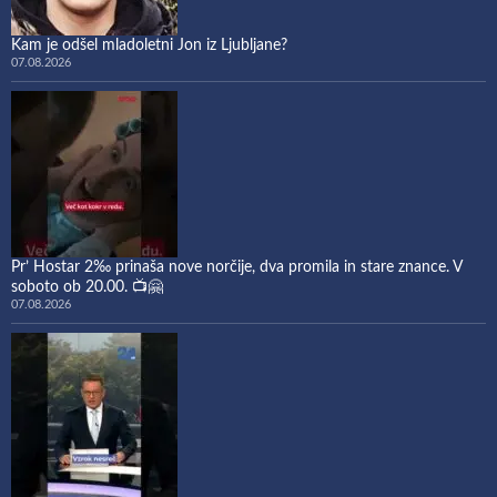
Kam je odšel mladoletni Jon iz Ljubljane?
07.08.2026
Pr’ Hostar 2‰ prinaša nove norčije, dva promila in stare znance. V
soboto ob 20.00. 📺🤗
07.08.2026