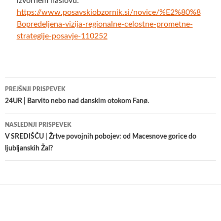
izvornem naslovu:
https://www.posavskiobzornik.si/novice/%E2%80%8
Bopredeljena-vizija-regionalne-celostne-prometne-
strategije-posavje-110252
Krmarjenje
PREJŠNJI PRISPEVEK
po
24UR | Barvito nebo nad danskim otokom Fanø.
prispevkih
NASLEDNJI PRISPEVEK
V SREDIŠČU | Žrtve povojnih pobojev: od Macesnove gorice do
ljubljanskih Žal?