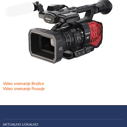
Video snemanje Brežice
Video snemanje Posavje
AKTUALNO LOKALNO