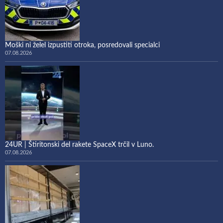
Moški ni želel izpustiti otroka, posredovali specialci
07.08.2026
24UR | Štiritonski del rakete SpaceX trčil v Luno.
07.08.2026