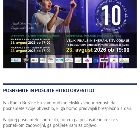
POSNEMITE IN POŠLJITE HITRO OBVESTILO
Na Radiu Brežice Eu vam nudimo ekskluzivno možnost, da
posnamete svoje obvestilo, ki ga bomo predvajali brezplačno 1 dan.
Najprej posnamete sporočilo, potem ga poslušate in če ste s
posnetkom zadovoljni, ga pošljete nam za objavo.