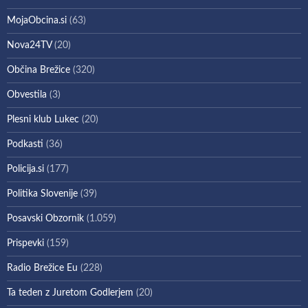
MojaObcina.si
(63)
Nova24TV
(20)
Občina Brežice
(320)
Obvestila
(3)
Plesni klub Lukec
(20)
Podkasti
(36)
Policija.si
(177)
Politika Slovenije
(39)
Posavski Obzornik
(1.059)
Prispevki
(159)
Radio Brežice Eu
(228)
Ta teden z Juretom Godlerjem
(20)