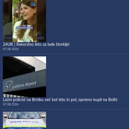
24UR | Rekordno leto za bele štorklje!
07.08.2026
Lažni policist na Brniku več kot leto in pol, opremo kupil na Bolhi
07.08.2026