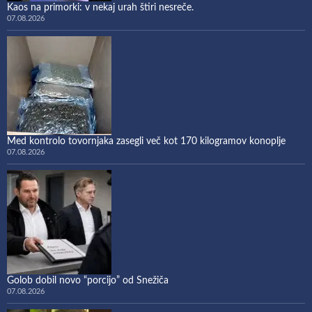
Kaos na primorki: v nekaj urah štiri nesreče.
07.08.2026
Med kontrolo tovornjaka zasegli več kot 170 kilogramov konoplje
07.08.2026
Golob dobil novo “porcijo” od Snežiča
07.08.2026