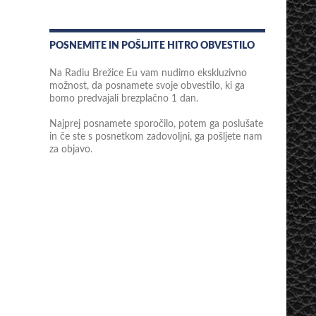
POSNEMITE IN POŠLJITE HITRO OBVESTILO
Na Radiu Brežice Eu vam nudimo ekskluzivno
možnost, da posnamete svoje obvestilo, ki ga
bomo predvajali brezplačno 1 dan.
Najprej posnamete sporočilo, potem ga poslušate
in če ste s posnetkom zadovoljni, ga pošljete nam
za objavo.