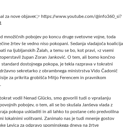
anal za nove objave👉 https://www.youtube.com/@info360_si?
1
o od množičnih pobojev po koncu druge svetovne vojne, toda
čine žrtev še vedno niso pokopani. Sedanja vladajoča koalicija
ti na ljubljanskih Žalah, a temu se bo, kot pravi, »z vsemi
 zoperstavil župan Zoran Janković. O tem, ali bomo končno
ski standard dostojnega pokopa, je tekla razprava v tokratni
z državno sekretarko z obrambnega ministrstva Vido Čadonič
isije za prikrita grobišča Mitjo Ferencem in pravnikom
.
e tokrat vodil Nenad Glücks, smo govorili tudi o vprašanju
v povojnih pobojev, o tem, ali se bo skušala Janševa vlada z
aja pokopa uskladiti in ali lahko to postane celo predvolilna
mi lokalnimi volitvami. Zanimalo nas je tudi mnenje gostov
nke Levica za odpravo spominskega dneva na žrtve