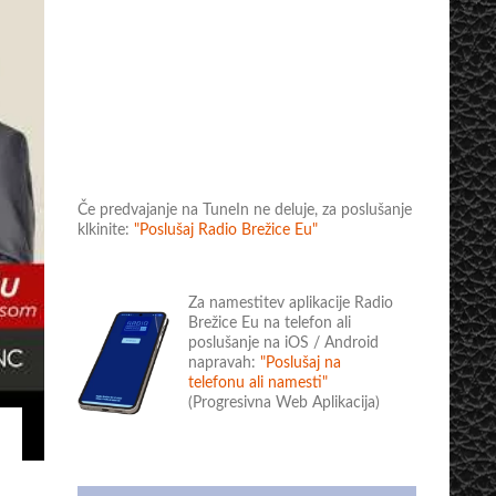
Če predvajanje na TuneIn ne deluje, za poslušanje
klkinite:
"Poslušaj Radio Brežice Eu"
Za namestitev aplikacije Radio
Brežice Eu na telefon ali
poslušanje na iOS / Android
napravah:
"Poslušaj na
telefonu ali namesti"
(Progresivna Web Aplikacija)