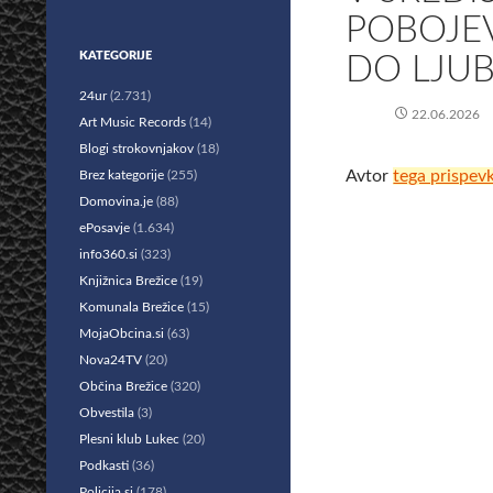
POBOJE
KATEGORIJE
DO LJUB
24ur
(2.731)
22.06.2026
Art Music Records
(14)
Blogi strokovnjakov
(18)
Avtor
tega prispev
Brez kategorije
(255)
Domovina.je
(88)
ePosavje
(1.634)
info360.si
(323)
Knjižnica Brežice
(19)
Komunala Brežice
(15)
MojaObcina.si
(63)
Nova24TV
(20)
Občina Brežice
(320)
Obvestila
(3)
Plesni klub Lukec
(20)
Podkasti
(36)
Policija.si
(178)