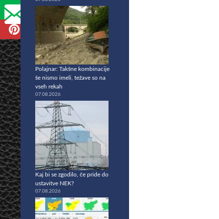
Polajnar: Takšne kombinacije
še nismo imeli, težave so na
vseh rekah
07.08.2026
Kaj bi se zgodilo, če pride do
ustavitve NEK?
07.08.2026