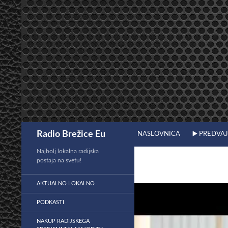
Preskoči
na
vsebino
Išči
Radio Brežice Eu
NASLOVNICA
▶️ PREDVA
Najbolj lokalna radijska
postaja na svetu!
AKTUALNO LOKALNO
PODKASTI
NAKUP RADIJSKEGA