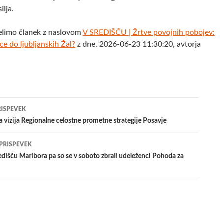
ilja.
elimo članek z naslovom
V SREDIŠČU | Žrtve povojnih pobojev:
e do ljubljanskih Žal?
z dne, 2026-06-23 11:30:20, avtorja
jenje
RISPEVEK
a vizija Regionalne celostne prometne strategije Posavje
evkih
 PRISPEVEK
išču Maribora pa so se v soboto zbrali udeleženci Pohoda za