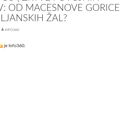
V: OD MACESNOVE GORICE
LJANSKIH ŽAL?
INFO360
ka
je Info360.