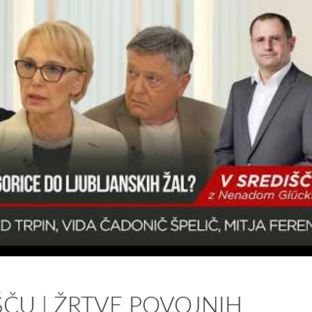
ŠČU | ŽRTVE POVOJNIH