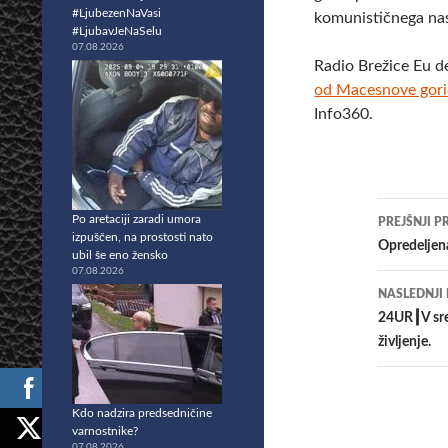
#LjubezenNaVasi
komunističnega nas
#LjubavJeNaSelu
07.08.2026
Radio Brežice Eu d
od Macesnove goric
Info360.
Krmar
Po aretaciji zaradi umora
PREJŠNJI P
izpuščen, na prostosti nato
po
​Opredeljen
ubil še eno žensko
07.08.2026
prisp
NASLEDNJI
24UR┃V sred
življenje.
Kdo nadzira predsedničine
varnostnike?
07.08.2026