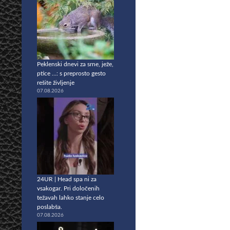
Peklenski dnevi za srne, ježe,
ptice …: s preprosto gesto
rešite življenje
07.08.2026
24UR | Head spa ni za
vsakogar. Pri določenih
težavah lahko stanje celo
poslabša.
07.08.2026