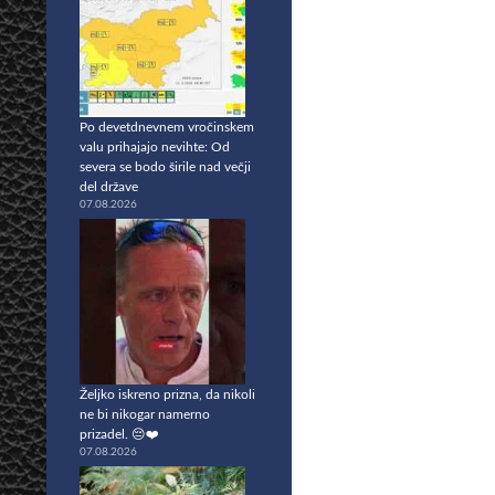
Po devetdnevnem vročinskem
valu prihajajo nevihte: Od
severa se bodo širile nad večji
del države
07.08.2026
Željko iskreno prizna, da nikoli
ne bi nikogar namerno
prizadel. 😔❤️
07.08.2026