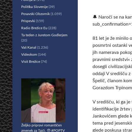
Politika Slovenije
(39)
Posavski Obzornik
(1.059)
🔔 Naroči se na k
Prispevki
(159)
sub_confirmation=
Radio Brežice Eu
(228)
Ta teden z Juretom Godlerjem
81 let je že minil
(20)
posmrtni ostanki ve
Vaš Kanal
(1.236)
jih namerava pokopa
Videokom
(144)
pravnimi sredstvi«
Visit Brežice
(74)
dosegli civilizacij
oddaji V središču 
Špelič, članom kom
Gorazdom Trpinom
V središču, ki ga j
identifikacije žrte
Jankovićem glede kr
tema pred jesenski
Željko pripravi romantičen
glede poskusa stra
zmenek za Tajči. 🥹 #POPTV