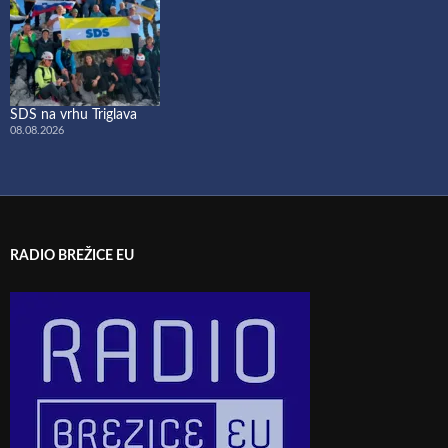
SDS na vrhu Triglava
08.08.2026
RADIO BREŽICE EU