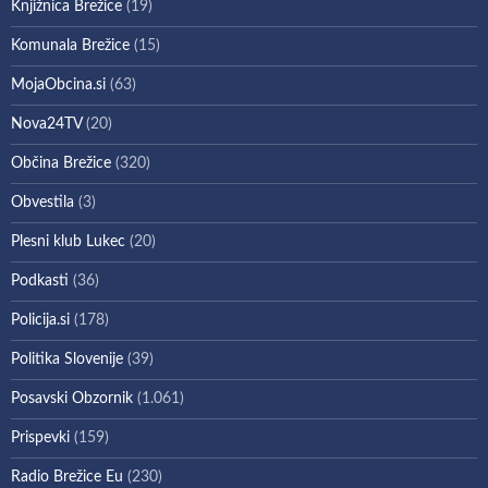
Knjižnica Brežice
(19)
Komunala Brežice
(15)
MojaObcina.si
(63)
Nova24TV
(20)
Občina Brežice
(320)
Obvestila
(3)
Plesni klub Lukec
(20)
Podkasti
(36)
Policija.si
(178)
Politika Slovenije
(39)
Posavski Obzornik
(1.061)
Prispevki
(159)
Radio Brežice Eu
(230)