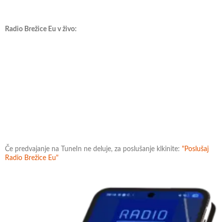
Radio Brežice Eu v živo:
Če predvajanje na TuneIn ne deluje, za poslušanje klkinite:
"Poslušaj
Radio Brežice Eu"