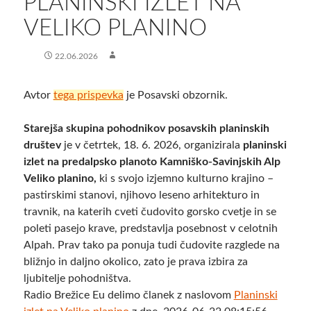
PLANINSKI IZLET NA
VELIKO PLANINO
22.06.2026
Avtor
tega prispevka
je Posavski obzornik.
Starejša skupina pohodnikov posavskih planinskih
društev
je v četrtek, 18. 6. 2026, organizirala
planinski
izlet na predalpsko planoto Kamniško-Savinjskih Alp
Veliko planino,
ki s svojo izjemno kulturno krajino –
pastirskimi stanovi, njihovo leseno arhitekturo in
travnik, na katerih cveti čudovito gorsko cvetje in se
poleti pasejo krave, predstavlja posebnost v celotnih
Alpah. Prav tako pa ponuja tudi čudovite razglede na
bližnjo in daljno okolico, zato je prava izbira za
ljubitelje pohodništva.
Radio Brežice Eu delimo članek z naslovom
Planinski