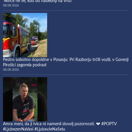
‘Nihče ne ve, kdo bo naslednji na vrsti’
08.08.2026
Pestro sobotno dopoldne v Posavju: Pri Razborju trčili vozili, v Gorenji
Pirošici zagorela podrast
08.08.2026
Amra meni, da ji Ivica ni namenil dovolj pozornosti. 💔 #POPTV
#LjubezenNaVasi #LjubavJeNaSelu