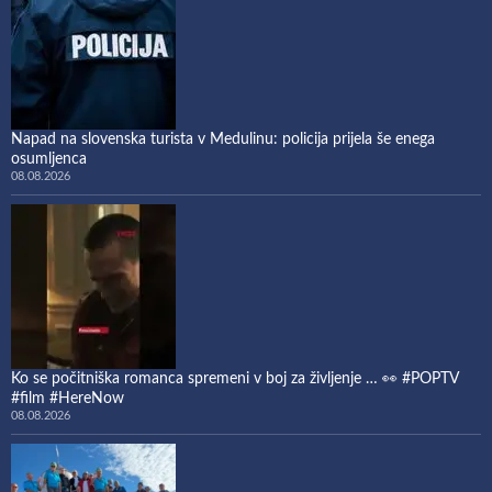
Napad na slovenska turista v Medulinu: policija prijela še enega
osumljenca
08.08.2026
Ko se počitniška romanca spremeni v boj za življenje … 👀 #POPTV
#film #HereNow
08.08.2026