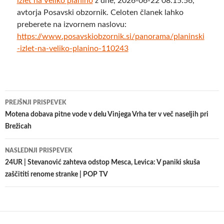
izlet na Veliko planino
z dne, 2026-06-22 08:15:56,
avtorja Posavski obzornik. Celoten članek lahko
preberete na izvornem naslovu:
https://www.posavskiobzornik.si/panorama/planinski
-izlet-na-veliko-planino-110243
Krmarjenje
PREJŠNJI PRISPEVEK
po
Motena dobava pitne vode v delu Vinjega Vrha ter v več naseljih pri
Brežicah
prispevkih
NASLEDNJI PRISPEVEK
24UR | Stevanović zahteva odstop Mesca, Levica: V paniki skuša
zaščititi renome stranke | POP TV