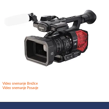
Video snemanje Brežice
Video snemanje Posavje