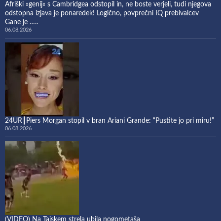
Afriški »genij« s Cambridgea odstopil in, ne boste verjeli, tudi njegova
odstopna izjava je ponaredek! Logično, povprečni IQ prebivalcev
Gane je …..
06.08.2026
24UR┃Piers Morgan stopil v bran Ariani Grande: “Pustite jo pri miru!”
06.08.2026
(VIDEO) Na Tajskem strela ubila nogometaša