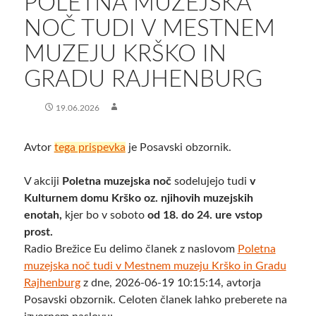
POLETNA MUZEJSKA
NOČ TUDI V MESTNEM
MUZEJU KRŠKO IN
GRADU RAJHENBURG
19.06.2026
Avtor
tega prispevka
je Posavski obzornik.
V akciji
Poletna muzejska noč
sodelujejo tudi
v
Kulturnem domu Krško oz. njihovih muzejskih
enotah,
kjer bo v soboto
od 18. do 24. ure vstop
prost.
Radio Brežice Eu delimo članek z naslovom
Poletna
muzejska noč tudi v Mestnem muzeju Krško in Gradu
Rajhenburg
z dne, 2026-06-19 10:15:14, avtorja
Posavski obzornik. Celoten članek lahko preberete na