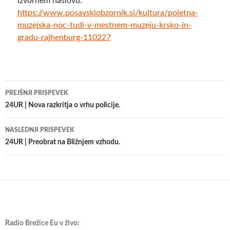
izvornem naslovu:
https://www.posavskiobzornik.si/kultura/poletna-
muzejska-noc-tudi-v-mestnem-muzeju-krsko-in-
gradu-rajhenburg-110227
Krmarjenje
PREJŠNJI PRISPEVEK
po
24UR | Nova razkritja o vrhu policije.
prispevkih
NASLEDNJI PRISPEVEK
24UR | Preobrat na Bližnjem vzhodu.
Radio Brežice Eu v živo: