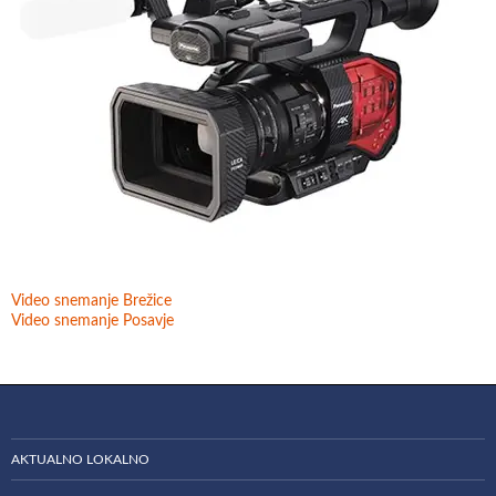
Video snemanje Brežice
Video snemanje Posavje
AKTUALNO LOKALNO