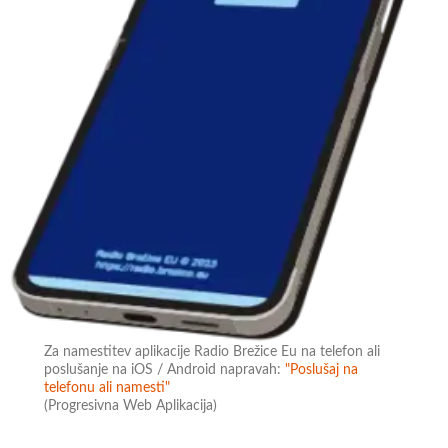
Za namestitev aplikacije Radio Brežice Eu na telefon ali
poslušanje na iOS / Android napravah:
"Poslušaj na
telefonu ali namesti"
(Progresivna Web Aplikacija)