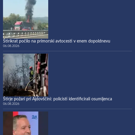
Štirikrat počilo na primorski avtocesti v enem dopoldnevu
06.08.2026
Štirje požari pri Ajdovščini: policisti identificirali osumljenca
06.08.2026