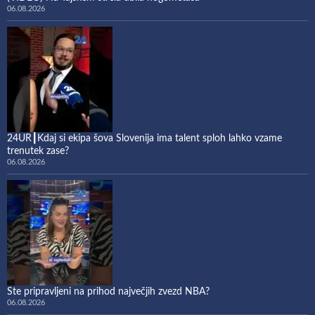
06.08.2026
24UR┃Kdaj si ekipa šova Slovenija ima talent sploh lahko vzame
trenutek zase?
06.08.2026
Ste pripravljeni na prihod največjih zvezd NBA?
06.08.2026