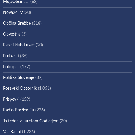
MojaObcina.si
(63)
Nova24TV
(20)
Občina Brežice
(318)
Obvestila
(3)
Plesni klub Lukec
(20)
Podkasti
(36)
Policija.si
(177)
Politika Slovenije
(39)
Posavski Obzornik
(1.051)
Prispevki
(159)
Radio Brežice Eu
(226)
Ta teden z Juretom Godlerjem
(20)
Vaš Kanal
(1.236)