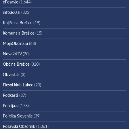
ePosavje
(1.644)
info360.si
(323)
Knjižnica Brežice
(19)
Komunala Brežice
(15)
MojaObcina.si
(63)
Nova24TV
(20)
Občina Brežice
(320)
Obvestila
(3)
Plesni klub Lukec
(20)
Podkasti
(37)
Policija.si
(178)
Politika Slovenije
(39)
Posavski Obzornik
(1.061)