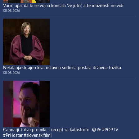
Vučić upa, da bi se vojna končala ‘že jutri’, a te možnosti ne vidi
08.08.2026
Nekdanja skrajno leva ustavna sodnica postala državna tožilka
08.08.2026
Gaunarji + dva promila = recept za katastrofo. 😂🍻 #POPTV
#PrHostar #slovenskifilmi