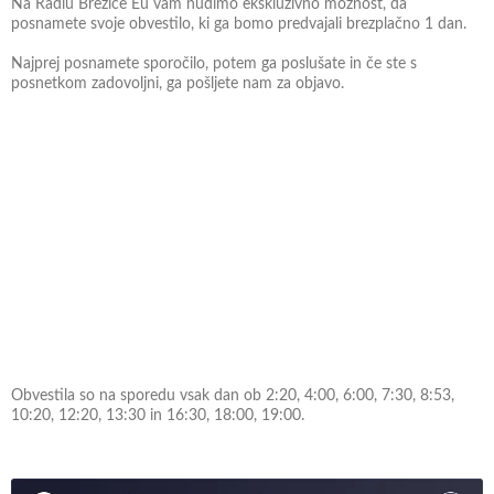
Na Radiu Brežice Eu vam nudimo ekskluzivno možnost, da
posnamete svoje obvestilo, ki ga bomo predvajali brezplačno 1 dan.
Najprej posnamete sporočilo, potem ga poslušate in če ste s
posnetkom zadovoljni, ga pošljete nam za objavo.
Obvestila so na sporedu vsak dan ob 2:20, 4:00, 6:00, 7:30, 8:53,
10:20, 12:20, 13:30 in 16:30, 18:00, 19:00.