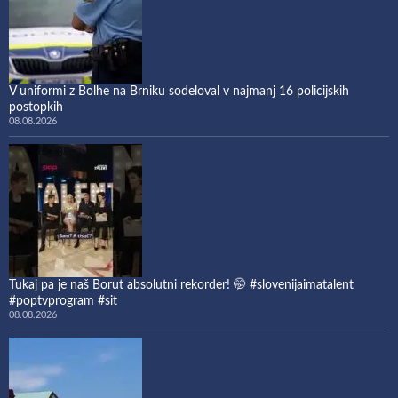
V uniformi z Bolhe na Brniku sodeloval v najmanj 16 policijskih
postopkih
08.08.2026
Tukaj pa je naš Borut absolutni rekorder! 🤭 #slovenijaimatalent
#poptvprogram #sit
08.08.2026