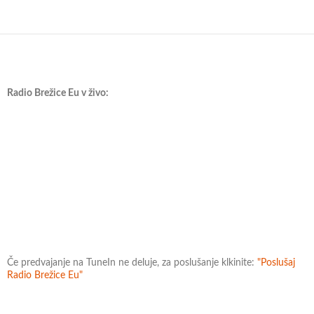
Radio Brežice Eu v živo:
Če predvajanje na TuneIn ne deluje, za poslušanje klkinite:
"Poslušaj
Radio Brežice Eu"