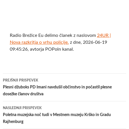
Radio Brežice Eu delimo članek z naslovom
24UR |
Nova razkritja o vrhu policije.
z dne, 2026-06-19
09:45:26, avtorja POPoln kanal.
Krmarjenje
PREJŠNJI PRISPEVEK
po
Plesni džuboks PD Imani navdušil občinstvo in počastil plesne
dosežke članov društva
prispevkih
NASLEDNJI PRISPEVEK
Poletna muzejska noč tudi v Mestnem muzeju Krško in Gradu
Rajhenburg