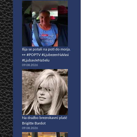
Ilija se pošali na poti do morja.
👀 #POPTV #LjubezenNaVasi
#LjubavJeNaSelu
09.08.2026
Na dražbo brezrokavni plašč
Brigitte Bardot
09.08.2026