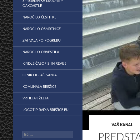
SPREJEMNIKA MAJORITY
OAKCASTLE
NAROČILO ČESTITKE
NAROČILO OSMRTNICE
ZAHVALA PO POGREBU
NAROČILO OBVESTILA
KINDLE ČASOPISI IN REVIJE
CENIK OGLAŠEVANJA
KOMUNALA BREŽICE
VRTILJAK ŽELJA
LOGOTIP RADIA BREŽICE EU
VAŠ KANAL
Išči:
PREDST