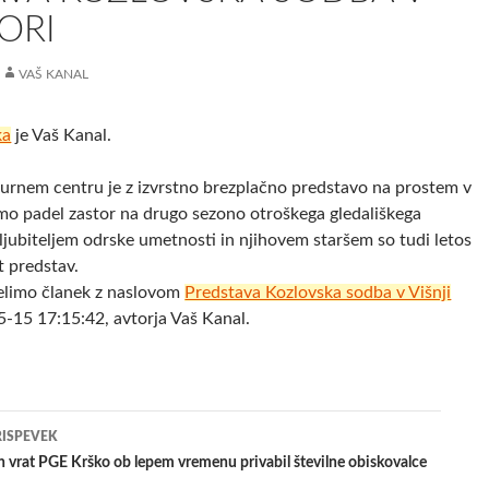
GORI
VAŠ KANAL
ka
je Vaš Kanal.
urnem centru je z izvrstno brezplačno predstavo na prostem v
amo padel zastor na drugo sezono otroškega gledališkega
jubiteljem odrske umetnosti in njihovem staršem so tudi letos
t predstav.
elimo članek z naslovom
Predstava Kozlovska sodba v Višnji
-15 17:15:42, avtorja Vaš Kanal.
jenje
RISPEVEK
 vrat PGE Krško ob lepem vremenu privabil številne obiskovalce