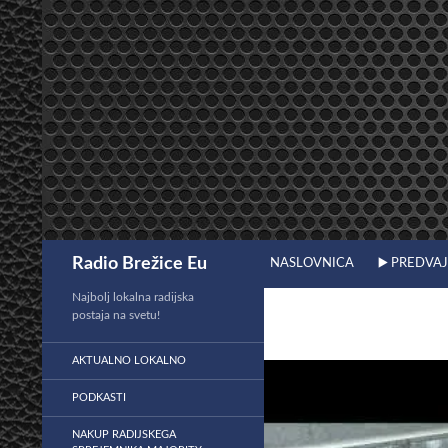
Preskoči
na
vsebino
Išči
Radio Brežice Eu
NASLOVNICA
▶️ PREDVA
Najbolj lokalna radijska
postaja na svetu!
AKTUALNO LOKALNO
PODKASTI
NAKUP RADIJSKEGA