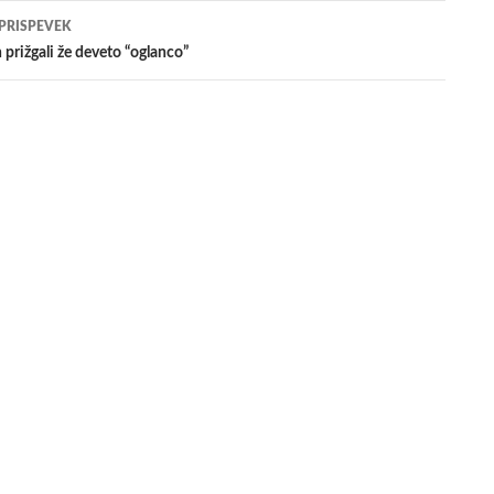
evkih
 PRISPEVEK
 prižgali že deveto “oglanco”