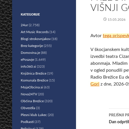
VIŠNJI 
KATEGORIJE
15.05.2026
24ur
(2.758)
Art Music Records
(14)
Avtor
tega prispev
Blogi strokovnjakov
(18)
Brez kategorije
(255)
V škocjanskem kult
Domovina.je
(88)
izvedbi teatra Ciz
ePosavje
(1.649)
abonmaja. Mladim l
info360.si
(323)
v ogled ponudili pe
Knjižnica Brežice
(19)
Radio Brežice Eu d
Komunala Brežice
(15)
Gori
z dne, 2026-05
MojaObcina.si
(63)
Nova24TV
(20)
Občina Brežice
(320)
Obvestila
(3)
Krmar
Plesni klub Lukec
(20)
PREJŠNJI P
po
Podkasti
(37)
Dan odprtih
Policija.si
(179)