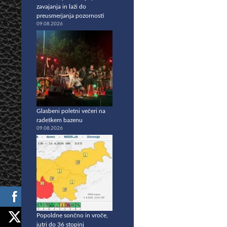
zavajanja in laži do
preusmerjanja pozornosti
09.08.2026
Glasbeni poletni večeri na
radeškem bazenu
09.08.2026
Popoldne sončno in vroče,
jutri do 36 stopinj