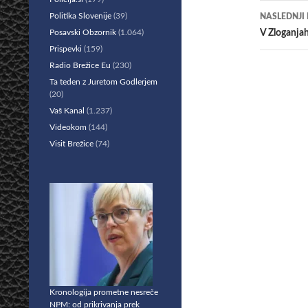
prisp
Politika Slovenije
(39)
NASLEDNJI
Posavski Obzornik
(1.064)
V Zloganjah
Prispevki
(159)
Radio Brežice Eu
(230)
Ta teden z Juretom Godlerjem
(20)
Vaš Kanal
(1.237)
Videokom
(144)
Visit Brežice
(74)
Kronologija prometne nesreče
NPM: od prikrivanja prek