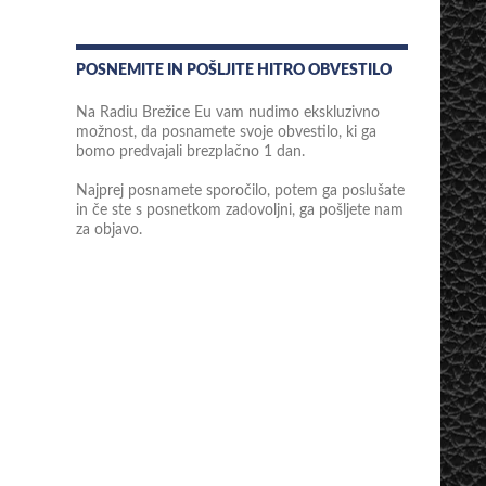
POSNEMITE IN POŠLJITE HITRO OBVESTILO
Na Radiu Brežice Eu vam nudimo ekskluzivno
možnost, da posnamete svoje obvestilo, ki ga
bomo predvajali brezplačno 1 dan.
Najprej posnamete sporočilo, potem ga poslušate
in če ste s posnetkom zadovoljni, ga pošljete nam
za objavo.