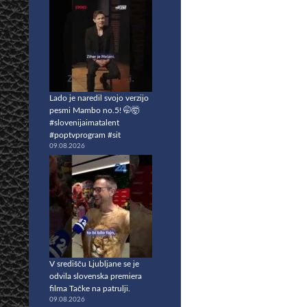
Lado je naredil svojo verzijo
pesmi Mambo no.5! 🤭🤯
#slovenijaimatalent
#poptvprogram #sit
09.08.2026
V središču Ljubljane se je
odvila slovenska premiera
filma Tačke na patrulji.
09.08.2026