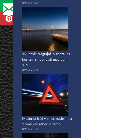
09.08.2026
19-letnik razgrajal in zbežal na
kontejner, policisti uporabili
silo
09.08.2026
Motorist trčil v srno, padel in si
zlomil več reber in ramo
09.08.2026