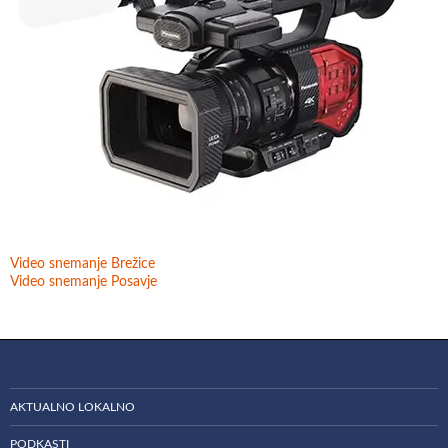
Video snemanje Brežice
Video snemanje Posavje
AKTUALNO LOKALNO
PODKASTI