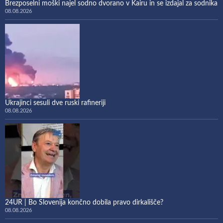
Brezposelni moški najel sodno dvorano v Kairu in se izdajal za sodnika
08.08.2026
Ukrajinci sesuli dve ruski rafineriji
08.08.2026
24UR | Bo Slovenija končno dobila pravo dirkališče?
08.08.2026