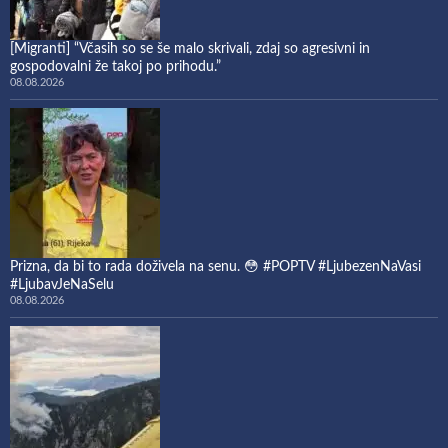
[Migranti] “Včasih so se še malo skrivali, zdaj so agresivni in
gospodovalni že takoj po prihodu.”
08.08.2026
Prizna, da bi to rada doživela na senu. 😳 #POPTV #LjubezenNaVasi
#LjubavJeNaSelu
08.08.2026