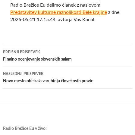
Radio Brežice Eu delimo članek z naslovom
Predstavitev kulturne raznolikosti Bele krajine
z dne,
2026-05-21 17:15:44, avtorja Vaš Kanal.
Krmarjenje
PREJŠNJI PRISPEVEK
po
Finalno ocenjevanje slovenskih salam
prispevkih
NASLEDNJI PRISPEVEK
Novo mesto obiskala varuhinja človekovih pravic
Radio Brežice Eu v živo: