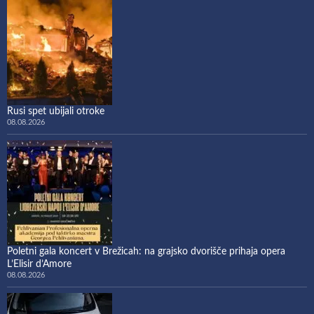
Rusi spet ubijali otroke
08.08.2026
Poletni gala koncert v Brežicah: na grajsko dvorišče prihaja opera
L’Elisir d’Amore
08.08.2026