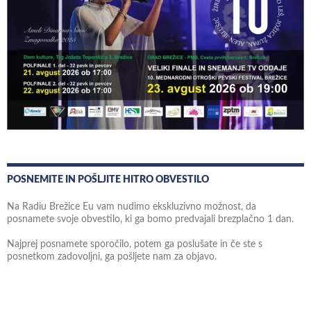
POSNEMITE IN POŠLJITE HITRO OBVESTILO
Na Radiu Brežice Eu vam nudimo ekskluzivno možnost, da
posnamete svoje obvestilo, ki ga bomo predvajali brezplačno 1 dan.
Najprej posnamete sporočilo, potem ga poslušate in če ste s
posnetkom zadovoljni, ga pošljete nam za objavo.