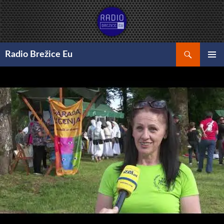
Preskoči
na
vsebino
Išči
Radio Brežice Eu
GLAVNI
MENI