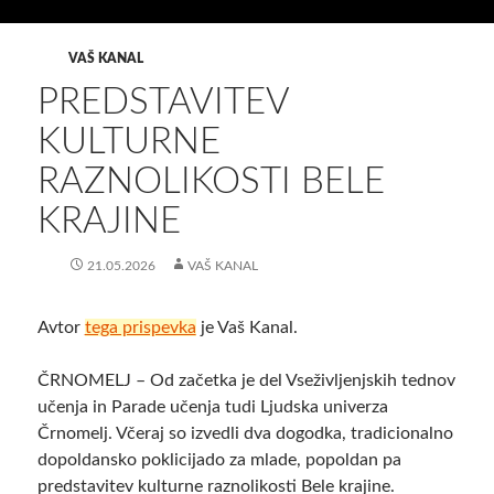
VAŠ KANAL
PREDSTAVITEV
KULTURNE
RAZNOLIKOSTI BELE
KRAJINE
21.05.2026
VAŠ KANAL
Avtor
tega prispevka
je Vaš Kanal.
ČRNOMELJ – Od začetka je del Vseživljenjskih tednov
učenja in Parade učenja tudi Ljudska univerza
Črnomelj. Včeraj so izvedli dva dogodka, tradicionalno
dopoldansko poklicijado za mlade, popoldan pa
predstavitev kulturne raznolikosti Bele krajine.