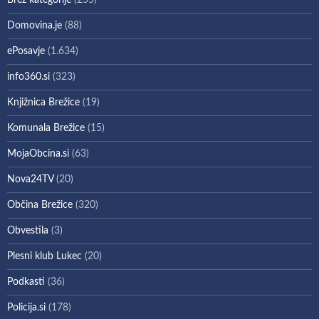
Brez kategorije
(255)
Domovina.je
(88)
ePosavje
(1.634)
info360.si
(323)
Knjižnica Brežice
(19)
Komunala Brežice
(15)
MojaObcina.si
(63)
Nova24TV
(20)
Občina Brežice
(320)
Obvestila
(3)
Plesni klub Lukec
(20)
Podkasti
(36)
Policija.si
(178)