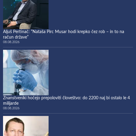
Aljuš Pertinač: “Nataša Pirc Musar hodi krepko čez rob – in to na
račun države”
08.08.2026
Znanstveniki hočejo prepoloviti človeštvo: do 2200 naj bi ostalo le 4
milijarde
08.08.2026