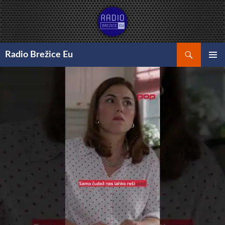
Preskoči
na
vsebino
Išči
Radio Brežice Eu
GLAVNI
MENI