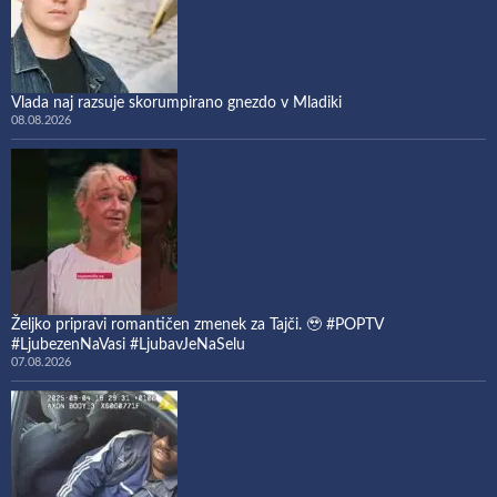
Vlada naj razsuje skorumpirano gnezdo v Mladiki
08.08.2026
Željko pripravi romantičen zmenek za Tajči. 🥹 #POPTV
#LjubezenNaVasi #LjubavJeNaSelu
07.08.2026