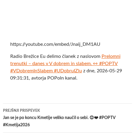
https://youtube.com/embed/Jnaij_DM1AU
Radio Brežice Eu delimo članek z naslovom
Prelomni
trenutki – danes v V dobrem in slabem. 👀 #POPTV
#VDobremInSlabem #UDobruIZlu
z dne, 2026-05-29
09:31:31, avtorja POPoln kanal.
Krmarjenje
PREJŠNJI PRISPEVEK
po
Jan se je po koncu Kmetije veliko naučil o sebi. 😌❤️ #POPTV
#Kmetija2026
prispevkih