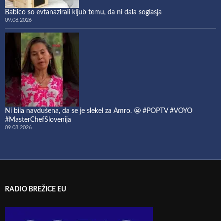
Babico so evtanazirali kljub temu, da ni dala soglasja
09.08.2026
Ni bila navdušena, da se je slekel za Amro. 😬 #POPTV #VOYO
#MasterChefSlovenija
09.08.2026
RADIO BREŽICE EU