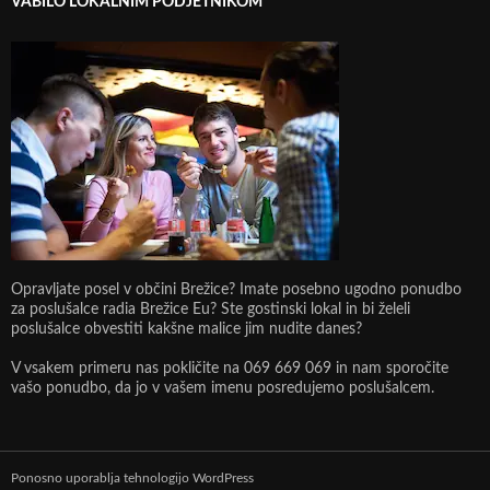
VABILO LOKALNIM PODJETNIKOM
Opravljate posel v občini Brežice? Imate posebno ugodno ponudbo
za poslušalce radia Brežice Eu? Ste gostinski lokal in bi želeli
poslušalce obvestiti kakšne malice jim nudite danes?
V vsakem primeru nas pokličite na 069 669 069 in nam sporočite
vašo ponudbo, da jo v vašem imenu posredujemo poslušalcem.
Ponosno uporablja tehnologijo WordPress