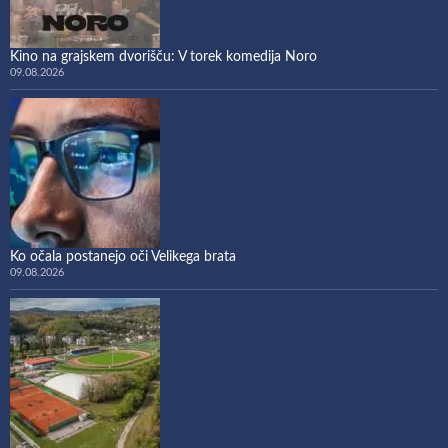
Kino na grajskem dvorišču: V torek komedija Noro
09.08.2026
Ko očala postanejo oči Velikega brata
09.08.2026