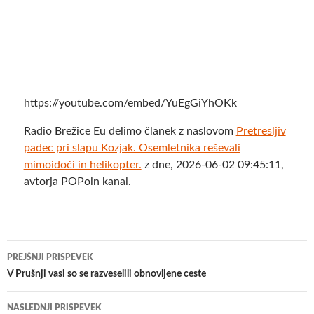
https://youtube.com/embed/YuEgGiYhOKk
Radio Brežice Eu delimo članek z naslovom
Pretresljiv
padec pri slapu Kozjak. Osemletnika reševali
mimoidoči in helikopter.
z dne, 2026-06-02 09:45:11,
avtorja POPoln kanal.
Krmarjenje
PREJŠNJI PRISPEVEK
po
​V Prušnji vasi so se razveselili obnovljene ceste
prispevkih
NASLEDNJI PRISPEVEK