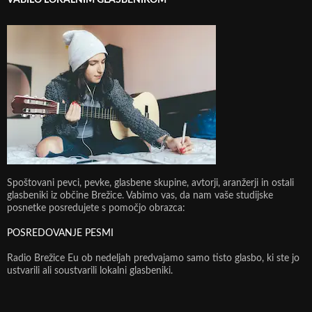
VABILO LOKALNIM GLASBENIKOM
Spoštovani pevci, pevke, glasbene skupine, avtorji, aranžerji in ostali
glasbeniki iz občine Brežice. Vabimo vas, da nam vaše studijske
posnetke posredujete s pomočjo obrazca:
POSREDOVANJE PESMI
Radio Brežice Eu ob nedeljah predvajamo samo tisto glasbo, ki ste jo
ustvarili ali soustvarili lokalni glasbeniki.