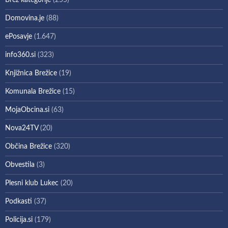
Brez kategorije
(255)
Domovina.je
(88)
ePosavje
(1.647)
info360.si
(323)
Knjižnica Brežice
(19)
Komunala Brežice
(15)
MojaObcina.si
(63)
Nova24TV
(20)
Občina Brežice
(320)
Obvestila
(3)
Plesni klub Lukec
(20)
Podkasti
(37)
Policija.si
(179)