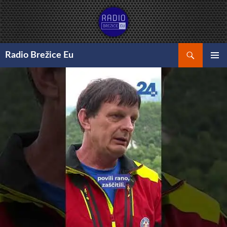
Preskoči
na
vsebino
Išči
Radio Brežice Eu
GLAVNI
MENI