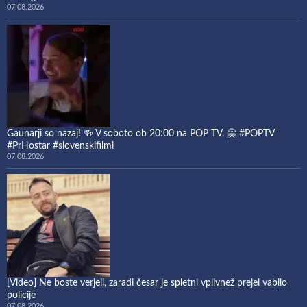
07.08.2026
Gaunarji so nazaj! 🍻 V soboto ob 20:00 na POP TV. 🤗 #POPTV
#PrHostar #slovenskifilmi
07.08.2026
[Video] Ne boste verjeli, zaradi česar je spletni vplivnež prejel vabilo
policije
07.08.2026