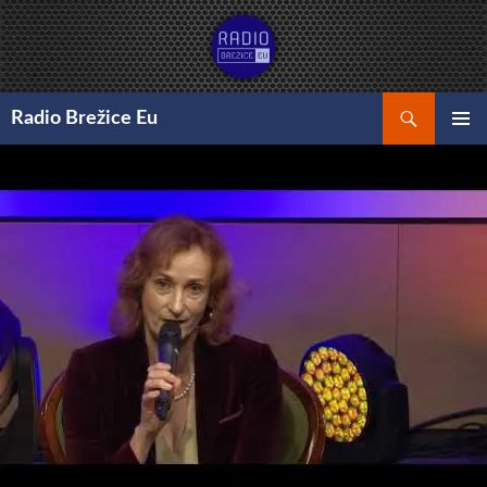
Preskoči
na
vsebino
Išči
Radio Brežice Eu
GLAVNI
MENI