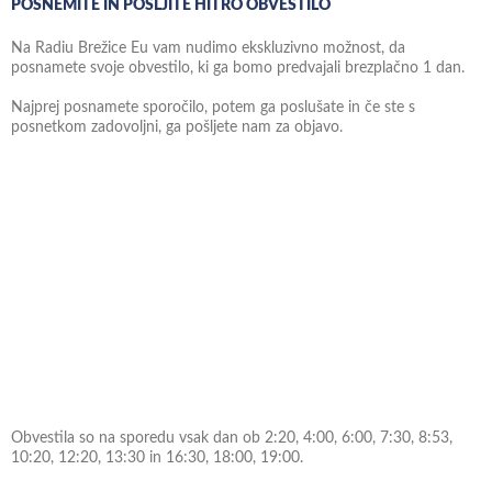
POSNEMITE IN POŠLJITE HITRO OBVESTILO
Na Radiu Brežice Eu vam nudimo ekskluzivno možnost, da
posnamete svoje obvestilo, ki ga bomo predvajali brezplačno 1 dan.
Najprej posnamete sporočilo, potem ga poslušate in če ste s
posnetkom zadovoljni, ga pošljete nam za objavo.
Obvestila so na sporedu vsak dan ob 2:20, 4:00, 6:00, 7:30, 8:53,
10:20, 12:20, 13:30 in 16:30, 18:00, 19:00.