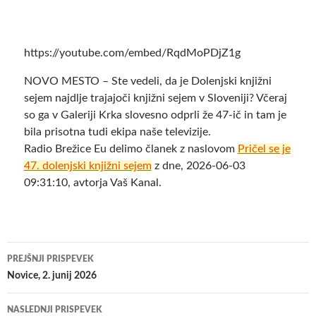
https://youtube.com/embed/RqdMoPDjZ1g
NOVO MESTO – Ste vedeli, da je Dolenjski knjižni
sejem najdlje trajajoči knjižni sejem v Sloveniji? Včeraj
so ga v Galeriji Krka slovesno odprli že 47-ič in tam je
bila prisotna tudi ekipa naše televizije.
Radio Brežice Eu delimo članek z naslovom
Pričel se je
47. dolenjski knjižni sejem
z dne, 2026-06-03
09:31:10, avtorja Vaš Kanal.
Krmarjenje
PREJŠNJI PRISPEVEK
po
Novice, 2. junij 2026
prispevkih
NASLEDNJI PRISPEVEK