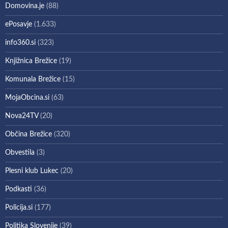
Domovina.je
(88)
ePosavje
(1.633)
info360.si
(323)
Knjižnica Brežice
(19)
Komunala Brežice
(15)
MojaObcina.si
(63)
Nova24TV
(20)
Občina Brežice
(320)
Obvestila
(3)
Plesni klub Lukec
(20)
Podkasti
(36)
Policija.si
(177)
Politika Slovenije
(39)