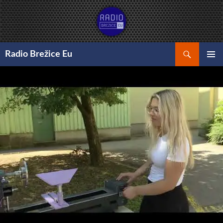
Preskoči
na
vsebino
Išči
Radio Brežice Eu
GLAVNI
MENI