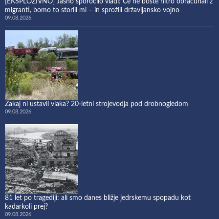
[EKSPLOZIVNO] Jasno sporočilo vladi: Če ne boste hitro obračunali z
migranti, bomo to storili mi – in sprožili državljansko vojno
09.08.2026
Zakaj ni ustavil vlaka? 20-letni strojevodja pod drobnogledom
09.08.2026
81 let po tragediji: ali smo danes bližje jedrskemu spopadu kot
kadarkoli prej?
09.08.2026