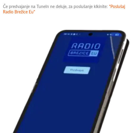
Če predvajanje na TuneIn ne deluje, za poslušanje klkinite:
"Poslušaj
Radio Brežice Eu"