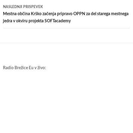
prispevkih
NASLEDNJI PRISPEVEK
Mestna občina Krško začenja pripravo OPPN za del starega mestnega
jedra v okviru projekta SOFTacademy
Radio Brežice Eu v živo: