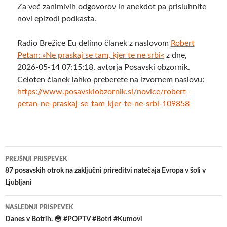
Za več zanimivih odgovorov in anekdot pa prisluhnite
novi epizodi podkasta.
Radio Brežice Eu delimo članek z naslovom
Robert
Petan: »Ne praskaj se tam, kjer te ne srbi«
z dne,
2026-05-14 07:15:18, avtorja Posavski obzornik.
Celoten članek lahko preberete na izvornem naslovu:
https://www.posavskiobzornik.si/novice/robert-
petan-ne-praskaj-se-tam-kjer-te-ne-srbi-109858
Krmarjenje
PREJŠNJI PRISPEVEK
po
87 posavskih otrok na zaključni prireditvi natečaja Evropa v šoli v
Ljubljani
prispevkih
NASLEDNJI PRISPEVEK
Danes v Botrih. 😳 #POPTV #Botri #Kumovi