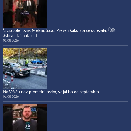
“Scrabble” izziv. Melani. Sašo. Preveri kako sta se odrezala. 👇🤭
#slovenijaimatalent
06.08.2026
Na Vršiču nov prometni režim, veljal bo od septembra
06.08.2026