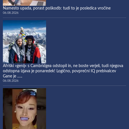
Namesto upada, porast poškodb: tudi to je posledica vročine
06.08.2026
Afriški »genij« s Cambridgea odstopil in, ne boste verjeli, tudi njegova
odstopna izjava je ponaredek! Logično, povprečni IQ prebivalcev
Gane je …..
06.08.2026