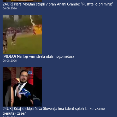
24UR┃Piers Morgan stopil v bran Ariani Grande: “Pustite jo pri miru!”
06.08.2026
(VIDEO) Na Tajskem strela ubila nogometaša
06.08.2026
24UR┃Kdaj si ekipa šova Slovenija ima talent sploh lahko vzame
trenutek zase?