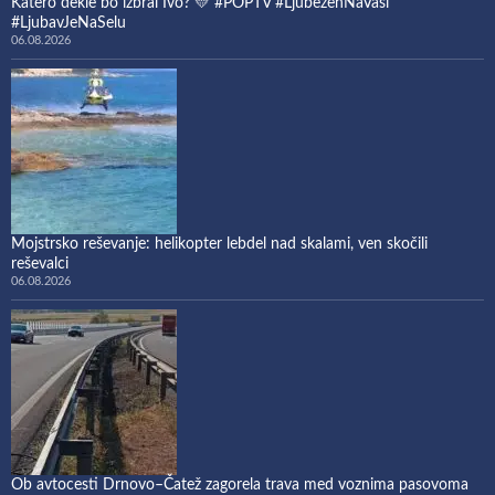
Katero dekle bo izbral Ivo? 💛 #POPTV #LjubezenNaVasi
#LjubavJeNaSelu
06.08.2026
Mojstrsko reševanje: helikopter lebdel nad skalami, ven skočili
reševalci
06.08.2026
Ob avtocesti Drnovo–Čatež zagorela trava med voznima pasovoma