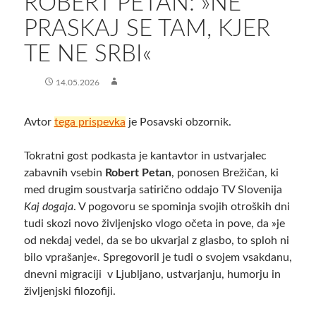
ROBERT PETAN: »NE
PRASKAJ SE TAM, KJER
TE NE SRBI«
14.05.2026
Avtor
tega prispevka
je Posavski obzornik.
Tokratni gost podkasta je kantavtor in ustvarjalec
zabavnih vsebin
Robert Petan
, ponosen Brežičan, ki
med drugim soustvarja satirično oddajo TV Slovenija
Kaj dogaja
. V pogovoru se spominja svojih otroških dni
tudi skozi novo življenjsko vlogo očeta in pove, da »je
od nekdaj vedel, da se bo ukvarjal z glasbo, to sploh ni
bilo vprašanje«. Spregovoril je tudi o svojem vsakdanu,
dnevni migraciji v Ljubljano, ustvarjanju, humorju in
življenjski filozofiji.