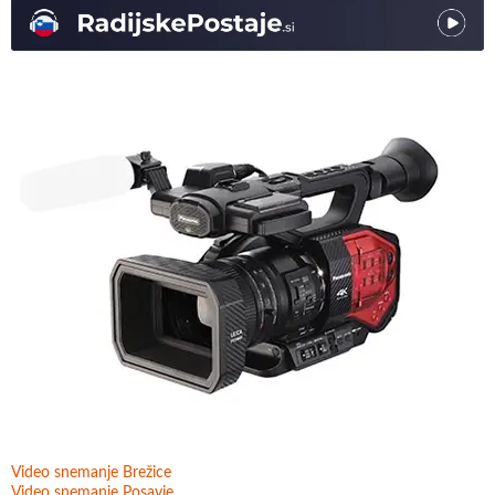
Video snemanje Brežice
Video snemanje Posavje