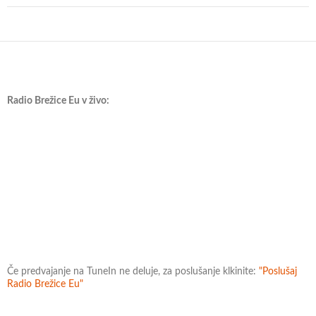
Radio Brežice Eu v živo:
Če predvajanje na TuneIn ne deluje, za poslušanje klkinite:
"Poslušaj
Radio Brežice Eu"