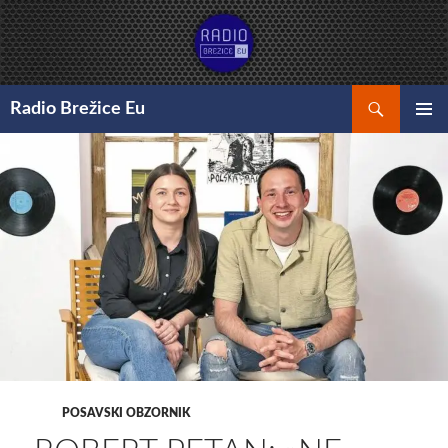
Preskoči
na
vsebino
Išči
Radio Brežice Eu
GLAVNI
MENI
POSAVSKI OBZORNIK