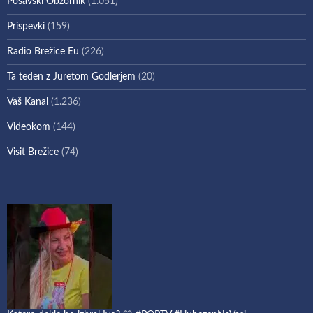
Posavski Obzornik
(1.051)
Prispevki
(159)
Radio Brežice Eu
(226)
Ta teden z Juretom Godlerjem
(20)
Vaš Kanal
(1.236)
Videokom
(144)
Visit Brežice
(74)