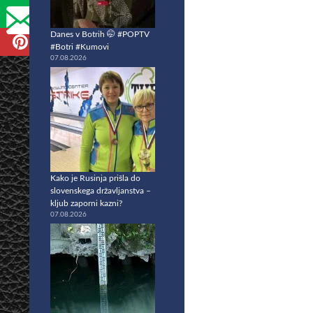
Danes v Botrih 🤭 #POPTV
#Botri #Kumovi
07.08.2026
Kako je Rusinja prišla do
slovenskega državljanstva –
kljub zaporni kazni?
07.08.2026