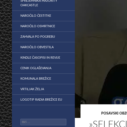
SPREJEMNIKA MAJORITY
OAKCASTLE
NAROČILO ČESTITKE
NAROČILO OSMRTNICE
ZAHVALA PO POGREBU
NAROČILO OBVESTILA
KINDLE ČASOPISI IN REVIJE
CENIK OGLAŠEVANJA
KOMUNALA BREŽICE
VRTILJAK ŽELJA
LOGOTIP RADIA BREŽICE EU
POSAVSKI OBZ
Išči:
»SELEKC