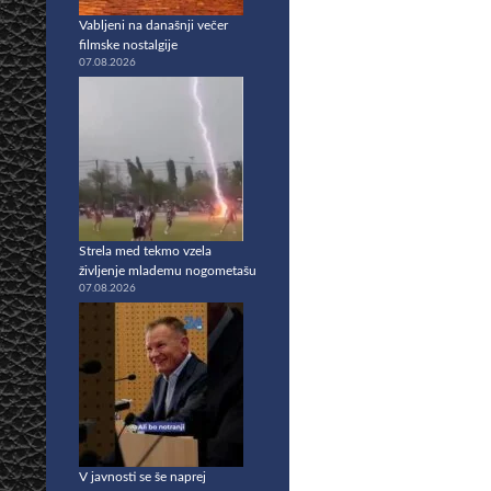
Vabljeni na današnji večer
filmske nostalgije
07.08.2026
Strela med tekmo vzela
življenje mlademu nogometašu
07.08.2026
V javnosti se še naprej