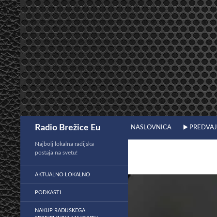
Preskoči
na
vsebino
Išči
Radio Brežice Eu
NASLOVNICA
▶️ PREDVA
Najbolj lokalna radijska
postaja na svetu!
AKTUALNO LOKALNO
PODKASTI
NAKUP RADIJSKEGA