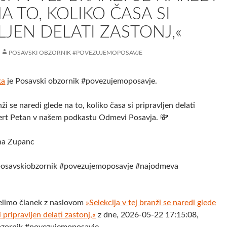
A TO, KOLIKO ČASA SI
LJEN DELATI ZASTONJ,«
POSAVSKI OBZORNIK #POVEZUJEMOPOSAVJE
ka
je Posavski obzornik #povezujemoposavje.
nži se naredi glede na to, koliko časa si pripravljen delati
ert Petan v našem podkastu Odmevi Posavja. 💸
ana Zupanc
osavskiobzornik #povezujemoposavje #najodmeva
elimo članek z naslovom
»Selekcija v tej branži se naredi glede
i pripravljen delati zastonj,«
z dne, 2026-05-22 17:15:08,