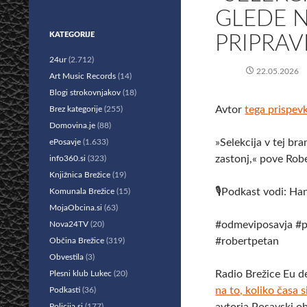
GLEDE N
KATEGORIJE
PRIPRAV
24ur
(2.712)
22.05.2026
Art Music Records
(14)
Blogi strokovnjakov
(18)
Avtor
tega prispev
Brez kategorije
(255)
Domovina.je
(88)
»Selekcija v tej bra
ePosavje
(1.633)
zastonj,« pove Rob
info360.si
(323)
Knjižnica Brežice
(19)
🎙️Podkast vodi: H
Komunala Brežice
(15)
MojaObcina.si
(63)
#odmeviposavja #p
Nova24TV
(20)
#robertpetan
Občina Brežice
(319)
Obvestila
(3)
Radio Brežice Eu d
Plesni klub Lukec
(20)
na to, koliko časa s
Podkasti
(36)
Policija.si
(177)