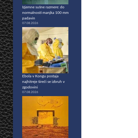
Izjemne sušne razmere: do
normalnosti manjka 100 mm
padavin
07.08.2026
Ebola v Kongu postaja
najhitreje šireči se izbruh v
zgodovini
07.08.2026