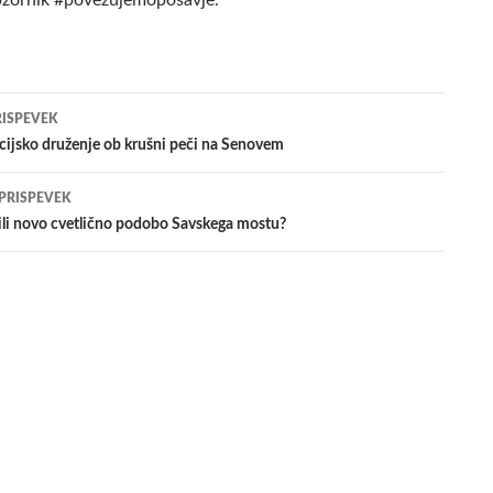
bzornik #povezujemoposavje.
jenje
RISPEVEK
ijsko druženje ob krušni peči na Senovem
evkih
 PRISPEVEK
ili novo cvetlično podobo Savskega mostu?