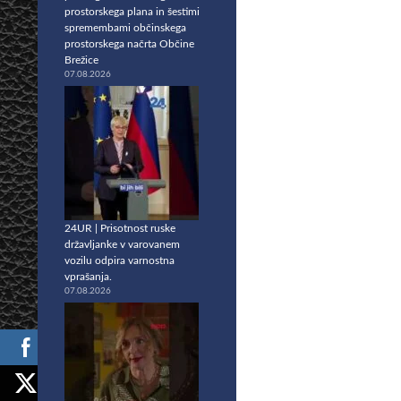
prostorskega plana in šestimi
spremembami občinskega
prostorskega načrta Občine
Brežice
07.08.2026
24UR | Prisotnost ruske
državljanke v varovanem
vozilu odpira varnostna
vprašanja.
07.08.2026