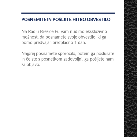
POSNEMITE IN POŠLJITE HITRO OBVESTILO
Na Radiu Brežice Eu vam nudimo ekskluzivno
možnost, da posnamete svoje obvestilo, ki ga
bomo predvajali brezplačno 1 dan.
Najprej posnamete sporočilo, potem ga poslušate
in če ste s posnetkom zadovoljni, ga pošljete nam
za objavo.