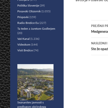
avtorja Posavski o
Politika Slovenije
(39)
Posavski Obzornik
(1.055)
Prispevki
(159)
Krmar
Radio Brežice Eu
(227)
PREJŠNJI P
Ta teden z Juretom Godlerjem
po
Medgenerac
(20)
Vaš Kanal
(1.236)
prisp
NASLEDNJI
Videokom
(144)
Ste že opaz
Visit Brežice
(74)
Seznanitev javnosti s
predlogom občinskega