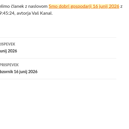
elimo članek z naslovom
Smo dobri gospodarji 16 junij 2026
z
:45:24, avtorja Vaš Kanal.
jenje
RISPEVEK
junij 2026
evkih
 PRISPEVEK
bzornik 16 junij 2026