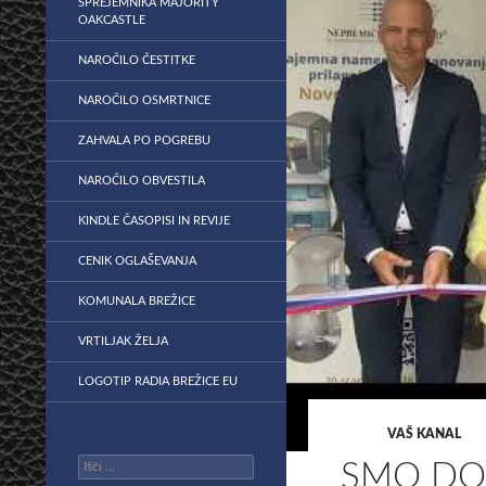
SPREJEMNIKA MAJORITY
OAKCASTLE
NAROČILO ČESTITKE
NAROČILO OSMRTNICE
ZAHVALA PO POGREBU
NAROČILO OBVESTILA
KINDLE ČASOPISI IN REVIJE
CENIK OGLAŠEVANJA
KOMUNALA BREŽICE
VRTILJAK ŽELJA
LOGOTIP RADIA BREŽICE EU
VAŠ KANAL
Išči:
SMO DOB