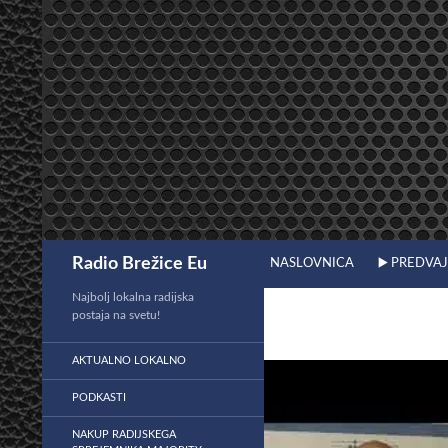
Preskoči
na
vsebino
Išči
Radio Brežice Eu
NASLOVNICA
▶️ PREDVA
Najbolj lokalna radijska
postaja na svetu!
AKTUALNO LOKALNO
PODKASTI
NAKUP RADIJSKEGA