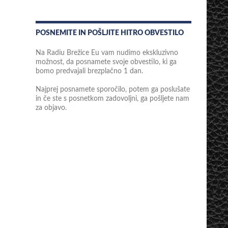
POSNEMITE IN POŠLJITE HITRO OBVESTILO
Na Radiu Brežice Eu vam nudimo ekskluzivno
možnost, da posnamete svoje obvestilo, ki ga
bomo predvajali brezplačno 1 dan.
Najprej posnamete sporočilo, potem ga poslušate
in če ste s posnetkom zadovoljni, ga pošljete nam
za objavo.