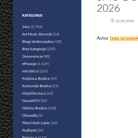
2026
KATEGORIJE
16.06.2026
24ur
(2.703)
Art Music Records
(14)
Avtor
tega prispev
Blogi strokovnjakov
(18)
Brez kategorije
(255)
Domovina.je
(88)
ePosavje
(1.629)
info360.si
(323)
Knjižnica Brežice
(19)
Komunala Brežice
(15)
MojaObcina.si
(63)
Nova24TV
(20)
Občina Brežice
(318)
Obvestila
(3)
Plesni klub Lukec
(20)
Podkasti
(36)
Policija.si
(177)