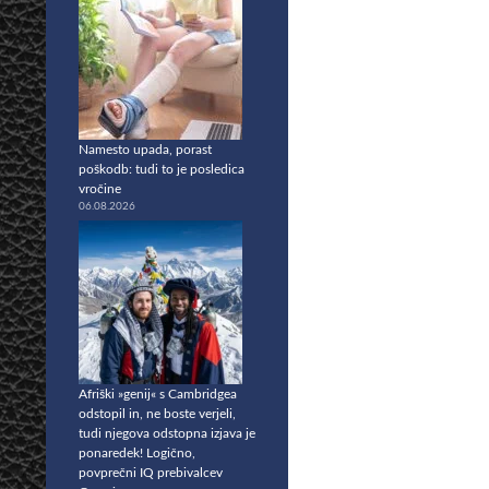
Namesto upada, porast
poškodb: tudi to je posledica
vročine
06.08.2026
Afriški »genij« s Cambridgea
odstopil in, ne boste verjeli,
tudi njegova odstopna izjava je
ponaredek! Logično,
povprečni IQ prebivalcev