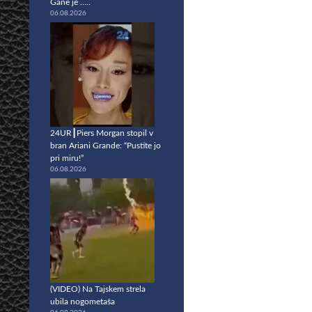
Gane je …..
06.08.2026
24UR┃Piers Morgan stopil v
bran Ariani Grande: “Pustite jo
pri miru!”
06.08.2026
(VIDEO) Na Tajskem strela
ubila nogometaša