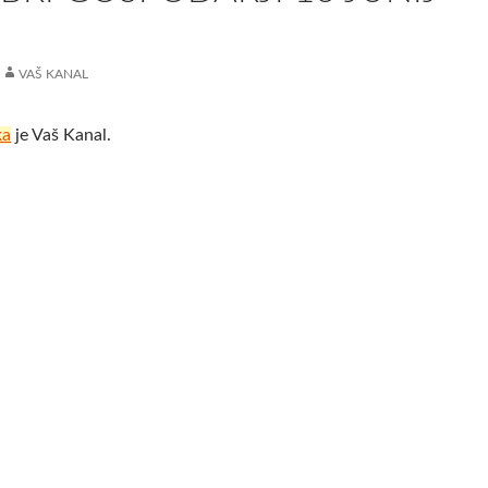
VAŠ KANAL
ka
je Vaš Kanal.