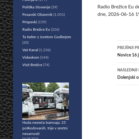
Radio Brežice Eu d
Politika Slovenije
(39)
dne, 2026-06-16 19
Posavski Obzornik
(1.051)
Prispevki
(159)
Radio Brežice Eu
(226)
Ta teden z Juretom Godlerjem
(20)
Krmar
PREJŠNJI P
Vaš Kanal
(1.236)
po
Novice 16 
Videokom
(144)
Visit Brežice
(74)
prisp
NASLEDNJI
Dolenjski o
Huda nesreča tramvaja: 25
poškodovanih, trije v smrtni
nevarnosti
06.08.2026