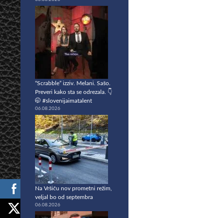
“Scrabble” izziv. Melani. Sašo.
Preveri kako sta se odrezala. 👇
🤭 #slovenijaimatalent
06.08.2026
Na Vršiču nov prometni režim,
veljal bo od septembra
06.08.2026