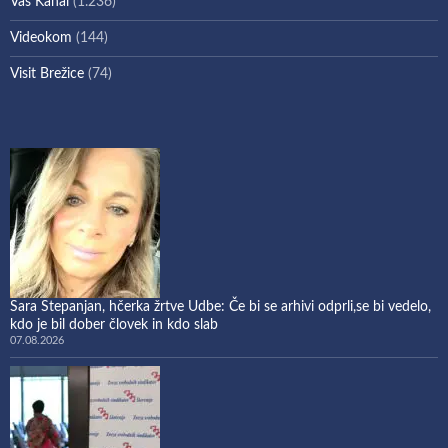
Vaš Kanal
(1.236)
Videokom
(144)
Visit Brežice
(74)
Sara Stepanjan, hčerka žrtve Udbe: Če bi se arhivi odprli,se bi vedelo,
kdo je bil dober človek in kdo slab
07.08.2026