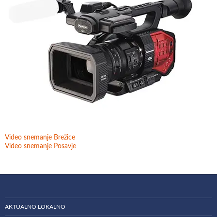
Video snemanje Brežice
Video snemanje Posavje
AKTUALNO LOKALNO