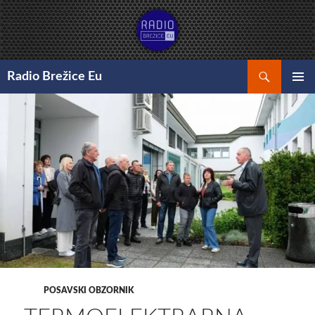
Preskoči
na
vsebino
Išči
Radio Brežice Eu
GLAVNI
MENI
POSAVSKI OBZORNIK