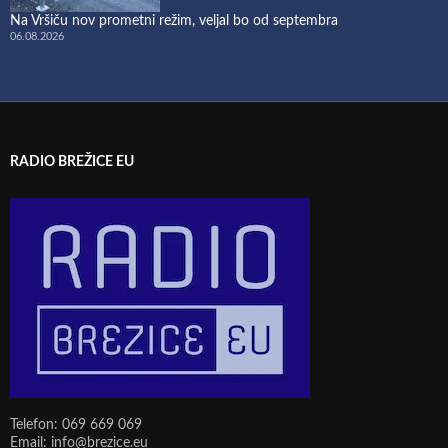
Na Vršiču nov prometni režim, veljal bo od septembra
06.08.2026
RADIO BREŽICE EU
Telefon: 069 669 069
Email: info@brezice.eu