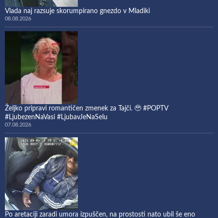
Vlada naj razsuje skorumpirano gnezdo v Mladiki
08.08.2026
Željko pripravi romantičen zmenek za Tajči. 🥹 #POPTV
#LjubezenNaVasi #LjubavJeNaSelu
07.08.2026
Po aretaciji zaradi umora izpuščen, na prostosti nato ubil še eno