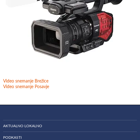
Video snemanje Brežice
Video snemanje Posavje
AKTUALNO LOKALNO
PODKASTI