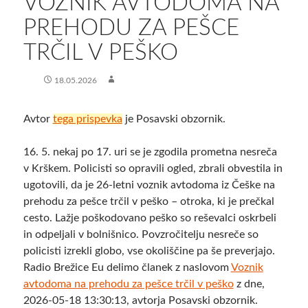
VOZNIK AVTODOMA NA
PREHODU ZA PEŠCE
TRČIL V PEŠKO
18.05.2026
Avtor
tega prispevka
je Posavski obzornik.
16. 5. nekaj po 17. uri se je zgodila prometna nesreča
v Krškem. Policisti so opravili ogled, zbrali obvestila in
ugotovili, da je 26-letni voznik avtodoma iz Češke na
prehodu za pešce trčil v peško – otroka, ki je prečkal
cesto. Lažje poškodovano peško so reševalci oskrbeli
in odpeljali v bolnišnico. Povzročitelju nesreče so
policisti izrekli globo, vse okoliščine pa še preverjajo.
Radio Brežice Eu delimo članek z naslovom
Voznik
avtodoma na prehodu za pešce trčil v peško
z dne,
2026-05-18 13:30:13, avtorja Posavski obzornik.