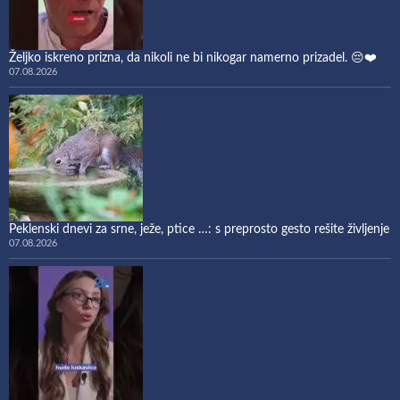
Željko iskreno prizna, da nikoli ne bi nikogar namerno prizadel. 😔❤️
07.08.2026
Peklenski dnevi za srne, ježe, ptice …: s preprosto gesto rešite življenje
07.08.2026