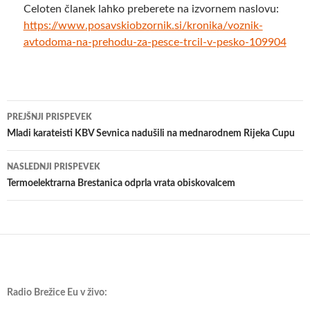
Celoten članek lahko preberete na izvornem naslovu:
https://www.posavskiobzornik.si/kronika/voznik-
avtodoma-na-prehodu-za-pesce-trcil-v-pesko-109904
Krmarjenje
PREJŠNJI PRISPEVEK
po
Mladi karateisti KBV Sevnica nadušili na mednarodnem Rijeka Cupu
prispevkih
NASLEDNJI PRISPEVEK
​Termoelektrarna Brestanica odprla vrata obiskovalcem
Radio Brežice Eu v živo: