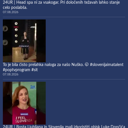
24UR | Head spa ni za vsakogar. Pri določenih težavah lahko stanje
celo poslabša.
07.08.2026
To je bila čisto prelahka naloga za našo Nuško. 🤭 #slovenijaimatalent
#poptvprogram #sit
07.08.2026
24UR | Bosta Ljubljana in Slovenija znali izkoristiti obisk Luke Dončića