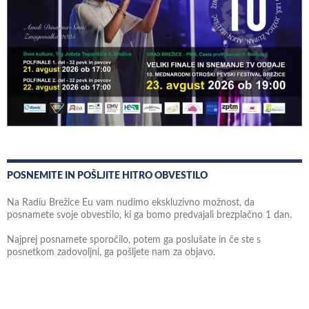
POSNEMITE IN POŠLJITE HITRO OBVESTILO
Na Radiu Brežice Eu vam nudimo ekskluzivno možnost, da
posnamete svoje obvestilo, ki ga bomo predvajali brezplačno 1 dan.
Najprej posnamete sporočilo, potem ga poslušate in če ste s
posnetkom zadovoljni, ga pošljete nam za objavo.