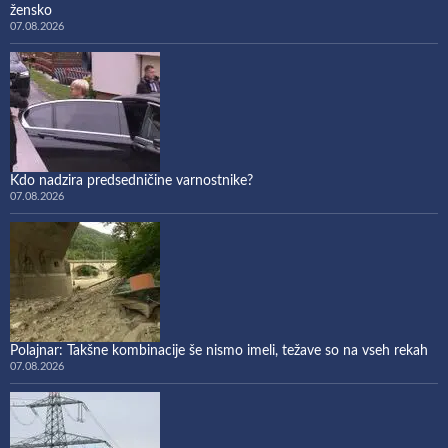
žensko
07.08.2026
Kdo nadzira predsedničine varnostnike?
07.08.2026
Polajnar: Takšne kombinacije še nismo imeli, težave so na vseh rekah
07.08.2026