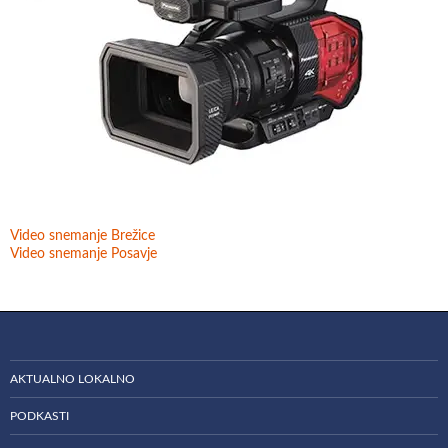
Video snemanje Brežice
Video snemanje Posavje
AKTUALNO LOKALNO
PODKASTI