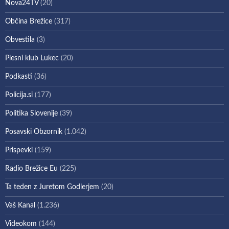
Nova24TV
(20)
Občina Brežice
(317)
Obvestila
(3)
Plesni klub Lukec
(20)
Podkasti
(36)
Policija.si
(177)
Politika Slovenije
(39)
Posavski Obzornik
(1.042)
Prispevki
(159)
Radio Brežice Eu
(225)
Ta teden z Juretom Godlerjem
(20)
Vaš Kanal
(1.236)
Videokom
(144)