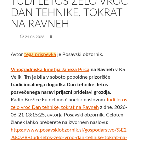
​TUDI LETOS ZELO VROČ
DAN TEHNIKE, TOKRAT
NA RAVNEH
21.06.2026
Avtor
tega prispevka
je Posavski obzornik.
Vinogradniška kmetija Janeza Pirca
na Ravneh
v KS
Veliki Trn je bila v soboto popoldne prizorišče
tradicionalnega dogodka Dan tehnike, letos
posvečenega naravi prijazni pridelavi grozdja.
Radio Brežice Eu delimo članek z naslovom
​Tudi letos
zelo vroč Dan tehnike, tokrat na Ravneh
z dne, 2026-
06-21 13:15:25, avtorja Posavski obzornik. Celoten
članek lahko preberete na izvornem naslovu:
https://www.posavskiobzornik.si/gospodarstvo/%E2
%80%8Btudi-letos-zelo-vroc-dan-tehnike-tokrat-na-