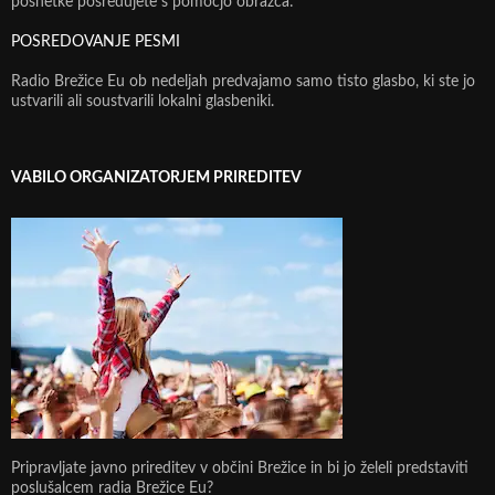
posnetke posredujete s pomočjo obrazca:
POSREDOVANJE PESMI
Radio Brežice Eu ob nedeljah predvajamo samo tisto glasbo, ki ste jo
ustvarili ali soustvarili lokalni glasbeniki.
VABILO ORGANIZATORJEM PRIREDITEV
Pripravljate javno prireditev v občini Brežice in bi jo želeli predstaviti
poslušalcem radia Brežice Eu?