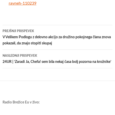
ravneh-110239
Krmarjenje
PREJŠNJI PRISPEVEK
po
V Velikem Podlogu z delovno akcijo za družino pokojnega člana znova
pokazali, da znajo stopiti skupaj
prispevkih
NASLEDNJI PRISPEVEK
24UR | ‘Zaradi Ja, Chefa! sem bila nekaj časa bolj pozorna na krožnike’
Radio Brežice Eu v živo: