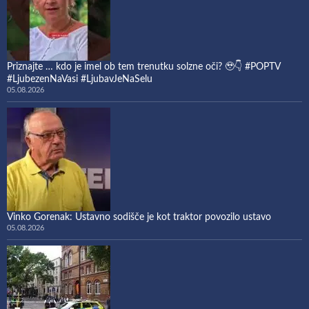
Priznajte … kdo je imel ob tem trenutku solzne oči? 🥹👇 #POPTV
#LjubezenNaVasi #LjubavJeNaSelu
05.08.2026
Vinko Gorenak: Ustavno sodišče je kot traktor povozilo ustavo
05.08.2026