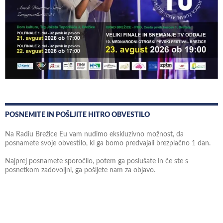
POSNEMITE IN POŠLJITE HITRO OBVESTILO
Na Radiu Brežice Eu vam nudimo ekskluzivno možnost, da
posnamete svoje obvestilo, ki ga bomo predvajali brezplačno 1 dan.
Najprej posnamete sporočilo, potem ga poslušate in če ste s
posnetkom zadovoljni, ga pošljete nam za objavo.