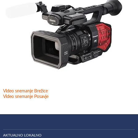
Video snemanje Brežice
Video snemanje Posavje
AKTUALNO LOKALNO