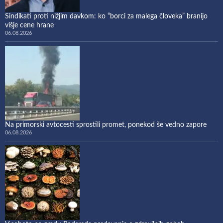
Sindikati proti nižjim davkom: ko “borci za malega človeka” branijo
višje cene hrane
06.08.2026
Na primorski avtocesti sprostili promet, ponekod še vedno zapore
06.08.2026