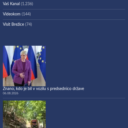
Vaš Kanal
(1.236)
Videokom
(144)
Visit Brežice
(74)
Znano, kdo je bil v vozilu s predsednico države
06.08.2026