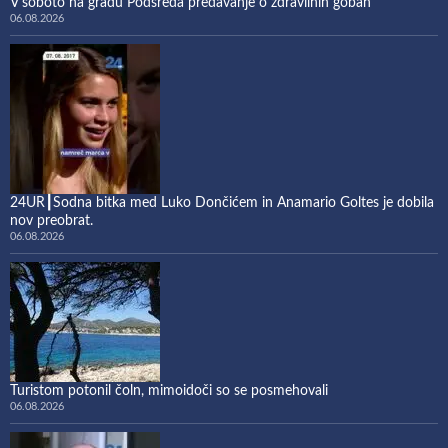
V soboto na gradu Podsreda predavanje o zdravilnih gobah
06.08.2026
24UR┃Sodna bitka med Luko Dončićem in Anamario Goltes je dobila
nov preobrat.
06.08.2026
Turistom potonil čoln, mimoidoči so se posmehovali
06.08.2026