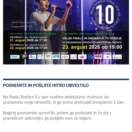
POSNEMITE IN POŠLJITE HITRO OBVESTILO
Na Radiu Brežice Eu vam nudimo ekskluzivno možnost, da
posnamete svoje obvestilo, ki ga bomo predvajali brezplačno 1 dan.
Najprej posnamete sporočilo, potem ga poslušate in če ste s
posnetkom zadovoljni, ga pošljete nam za objavo.