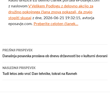
Radio Brežice Eu delimo članek portala ePosavje.com
z naslovom
V Velikem Podlogu z delovno akcijo za
družino pokojnega člana znova pokazali, da znajo
stopiti skupaj
z dne, 2026-06-21 19:32:15, avtorja
eposavje.com.
Preberite celoten članek...
Krmarjenje
PREJŠNJI PRISPEVEK
po
Današnja posavska proslava ob dnevu državnosti bo v kulturni dvorani
prispevkih
NASLEDNJI PRISPEVEK
​Tudi letos zelo vroč Dan tehnike, tokrat na Ravneh