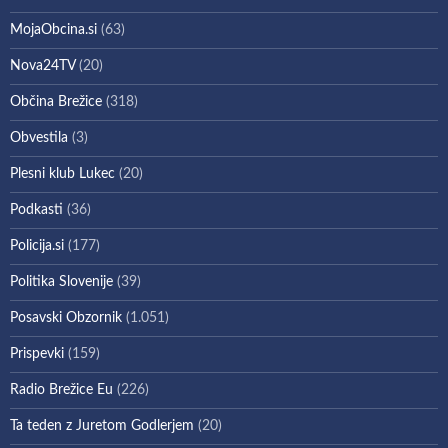
MojaObcina.si
(63)
Nova24TV
(20)
Občina Brežice
(318)
Obvestila
(3)
Plesni klub Lukec
(20)
Podkasti
(36)
Policija.si
(177)
Politika Slovenije
(39)
Posavski Obzornik
(1.051)
Prispevki
(159)
Radio Brežice Eu
(226)
Ta teden z Juretom Godlerjem
(20)