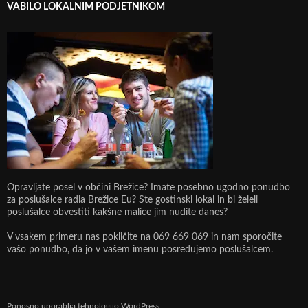
VABILO LOKALNIM PODJETNIKOM
Opravljate posel v občini Brežice? Imate posebno ugodno ponudbo
za poslušalce radia Brežice Eu? Ste gostinski lokal in bi želeli
poslušalce obvestiti kakšne malice jim nudite danes?
V vsakem primeru nas pokličite na 069 669 069 in nam sporočite
vašo ponudbo, da jo v vašem imenu posredujemo poslušalcem.
Ponosno uporablja tehnologijo WordPress