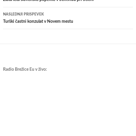
po
prispevkih
NASLEDNJI PRISPEVEK
Turški častni konzulat v Novem mestu
Radio Brežice Eu v živo: