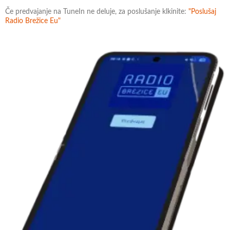
Če predvajanje na TuneIn ne deluje, za poslušanje klkinite:
"Poslušaj
Radio Brežice Eu"