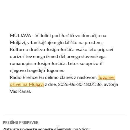
MULJAVA – V dolini pod Jurčičevo domačijo na
Muljavi, v tamkajšnjem gledališču na prostem,
Kulturno društvo Josipa Jurčiča vsako leto pripravi
uprizoritev enega izmed del prvega slovenskega
romanopisca Josipa Jurčiča. Letos so uprizorili
njegovo tragedijo Tugomer.
Radio Brežice Eu delimo članek z naslovom
Tugomer
oživel na Muljavi
z dne, 2026-06-30 18:01:36, avtorja
Vaš Kanal.
Krmarjenje
PREJŠNJI PRISPEVEK
Zlata leta slovenske popevke v Šentvidu pri Stični