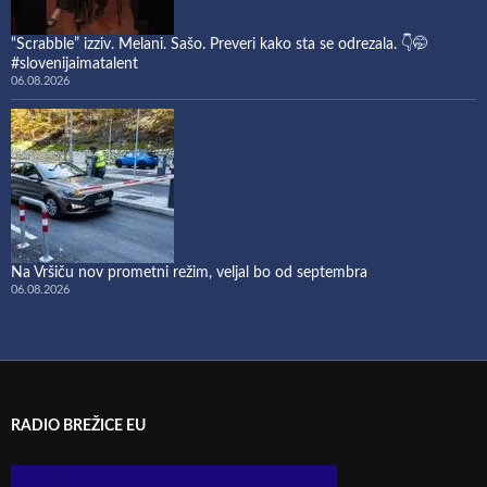
“Scrabble” izziv. Melani. Sašo. Preveri kako sta se odrezala. 👇🤭
#slovenijaimatalent
06.08.2026
Na Vršiču nov prometni režim, veljal bo od septembra
06.08.2026
RADIO BREŽICE EU