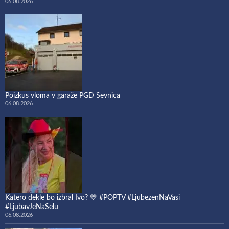
06.08.2026
Poizkus vloma v garaže PGD Sevnica
06.08.2026
Katero dekle bo izbral Ivo? 💛 #POPTV #LjubezenNaVasi
#LjubavJeNaSelu
06.08.2026