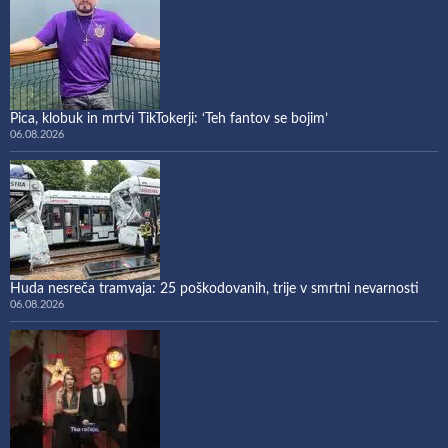
Pica, klobuk in mrtvi TikTokerji: ‘Teh fantov se bojim’
06.08.2026
Huda nesreča tramvaja: 25 poškodovanih, trije v smrtni nevarnosti
06.08.2026