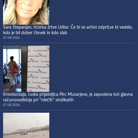
Sara Stepanjan, hčerka žrtve Udbe: Če bi se arhivi odprli,se bi vedelo,
kdo je bil dober človek in kdo slab
07.08.2026
Krivoluckaja, ruska prijateljica Pirc Musarjeve, je zaposlena kot glavna
računovodkinja pri “rdečih” sindikatih
07.08.2026