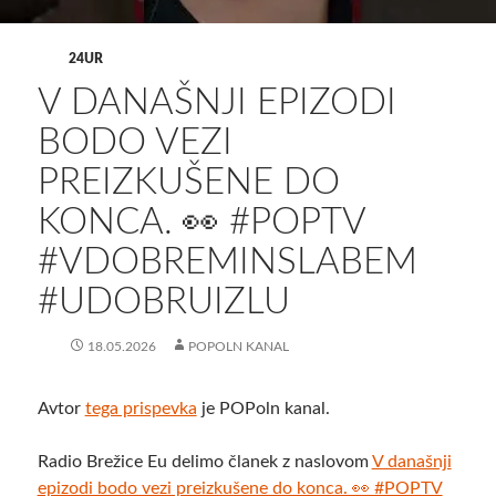
24UR
V DANAŠNJI EPIZODI
BODO VEZI
PREIZKUŠENE DO
KONCA. 👀 #POPTV
#VDOBREMINSLABEM
#UDOBRUIZLU
18.05.2026
POPOLN KANAL
Avtor
tega prispevka
je POPoln kanal.
Radio Brežice Eu delimo članek z naslovom
V današnji
epizodi bodo vezi preizkušene do konca. 👀 #POPTV