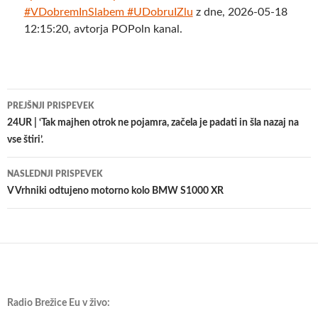
#VDobremInSlabem #UDobruIZlu
z dne, 2026-05-18
12:15:20, avtorja POPoln kanal.
Krmarjenje
PREJŠNJI PRISPEVEK
po
24UR | ‘Tak majhen otrok ne pojamra, začela je padati in šla nazaj na
vse štiri’.
prispevkih
NASLEDNJI PRISPEVEK
V Vrhniki odtujeno motorno kolo BMW S1000 XR
Radio Brežice Eu v živo: