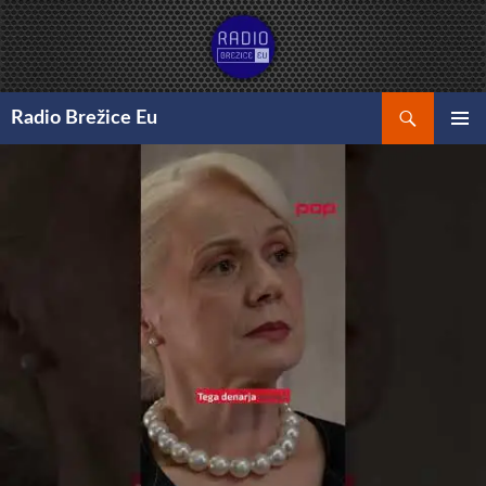
Preskoči
na
vsebino
Išči
Radio Brežice Eu
GLAVNI
MENI