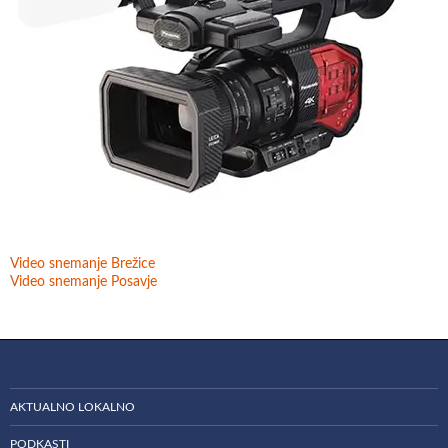
Video snemanje Brežice
Video snemanje Posavje
AKTUALNO LOKALNO
PODKASTI