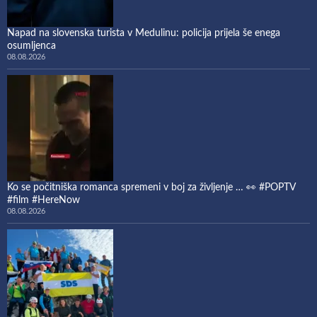
Napad na slovenska turista v Medulinu: policija prijela še enega
osumljenca
08.08.2026
Ko se počitniška romanca spremeni v boj za življenje … 👀 #POPTV
#film #HereNow
08.08.2026