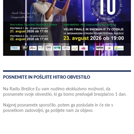
POSNEMITE IN POŠLJITE HITRO OBVESTILO
Na Radiu Brežice Eu vam nudimo ekskluzivno možnost, da
posnamete svoje obvestilo, ki ga bomo predvajali brezplačno 1 dan.
Najprej posnamete sporočilo, potem ga poslušate in če ste s
posnetkom zadovoljni, ga pošljete nam za objavo.