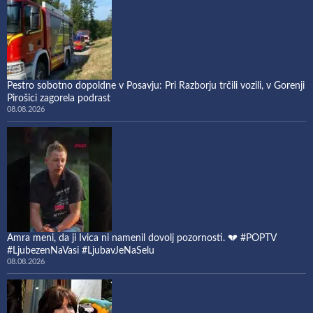
Pestro sobotno dopoldne v Posavju: Pri Razborju trčili vozili, v Gorenji
Pirošici zagorela podrast
08.08.2026
Amra meni, da ji Ivica ni namenil dovolj pozornosti. 💔 #POPTV
#LjubezenNaVasi #LjubavJeNaSelu
08.08.2026