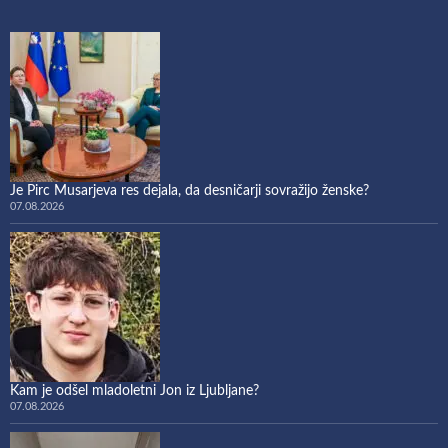
Je Pirc Musarjeva res dejala, da desničarji sovražijo ženske?
07.08.2026
Kam je odšel mladoletni Jon iz Ljubljane?
07.08.2026