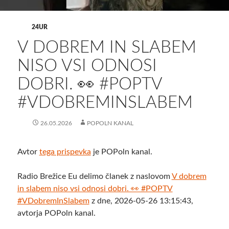
24UR
V DOBREM IN SLABEM
NISO VSI ODNOSI
DOBRI. 👀 #POPTV
#VDOBREMINSLABEM
26.05.2026
POPOLN KANAL
Avtor
tega prispevka
je POPoln kanal.
Radio Brežice Eu delimo članek z naslovom
V dobrem
in slabem niso vsi odnosi dobri. 👀 #POPTV
#VDobremInSlabem
z dne, 2026-05-26 13:15:43,
avtorja POPoln kanal.