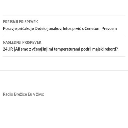
Krmarjenje
PREJŠNJI PRISPEVEK
po
Posavje pričakuje Deželo junakov, letos prvič s Cenetom Prevcem
prispevkih
NASLEDNJI PRISPEVEK
24UR┃Ali smo z včerajšnjimi temperaturami podrli majski rekord?
Radio Brežice Eu v živo: