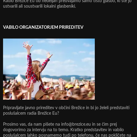
Radio Brežice Eu ob nedeljah predvajamo samo tisto glasbo, ki ste jo
ustvarili ali soustvarili lokalni glasbeniki.
VABILO ORGANIZATORJEM PRIREDITEV
Pripravljate javno prireditev v občini Brežice in bi jo želeli predstaviti
poslušalcem radia Brežice Eu?
Prosimo vas, da nam pišete na info@brezice.eu in se čim prej
dogovorimo za intervju na to temo. Kratko predstavitev in vabilo
poslušalcem lahko posnamemo tudi po telefonu, če nas pokličete na