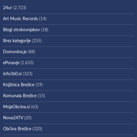
24ur
(2.723)
Art Music Records
(14)
Blogi strokovnjakov
(18)
Brez kategorije
(255)
Domovina.je
(88)
ePosavje
(1.633)
info360.si
(323)
Knjižnica Brežice
(19)
Komunala Brežice
(15)
MojaObcina.si
(63)
Nova24TV
(20)
Občina Brežice
(320)