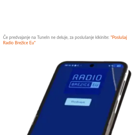
Če predvajanje na TuneIn ne deluje, za poslušanje klkinite:
"Poslušaj
Radio Brežice Eu"