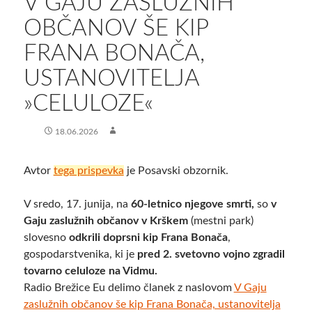
​V GAJU ZASLUŽNIH
OBČANOV ŠE KIP
FRANA BONAČA,
USTANOVITELJA
»CELULOZE«
18.06.2026
Avtor
tega prispevka
je Posavski obzornik.
V sredo, 17. junija, na
60-letnico njegove smrti,
so
v
Gaju zaslužnih občanov v Krškem
(mestni park)
slovesno
odkrili doprsni kip Frana Bonača
,
gospodarstvenika, ki je
pred 2. svetovno vojno zgradil
tovarno celuloze na Vidmu.
Radio Brežice Eu delimo članek z naslovom
​V Gaju
zaslužnih občanov še kip Frana Bonača, ustanovitelja