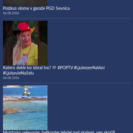
Poizkus vloma v garaže PGD Sevnica
06.08.2026
Katero dekle bo izbral Ivo? 💛 #POPTV #LjubezenNaVasi
#LjubavJeNaSelu
06.08.2026
Mojstrsko reševanje: helikopter lebdel nad skalami, ven skočili