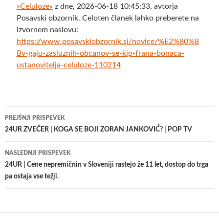
»Celuloze«
z dne, 2026-06-18 10:45:33, avtorja
Posavski obzornik. Celoten članek lahko preberete na
izvornem naslovu:
https://www.posavskiobzornik.si/novice/%E2%80%8
Bv-gaju-zasluznih-obcanov-se-kip-frana-bonaca-
ustanovitelja-celuloze-110214
Krmarjenje
PREJŠNJI PRISPEVEK
po
24UR ZVEČER | KOGA SE BOJI ZORAN JANKOVIĆ? | POP TV
prispevkih
NASLEDNJI PRISPEVEK
24UR | Cene nepremičnin v Sloveniji rastejo že 11 let, dostop do trga
pa ostaja vse težji.