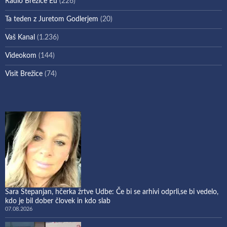
Radio Brežice Eu
(226)
Ta teden z Juretom Godlerjem
(20)
Vaš Kanal
(1.236)
Videokom
(144)
Visit Brežice
(74)
Sara Stepanjan, hčerka žrtve Udbe: Če bi se arhivi odprli,se bi vedelo,
kdo je bil dober človek in kdo slab
07.08.2026