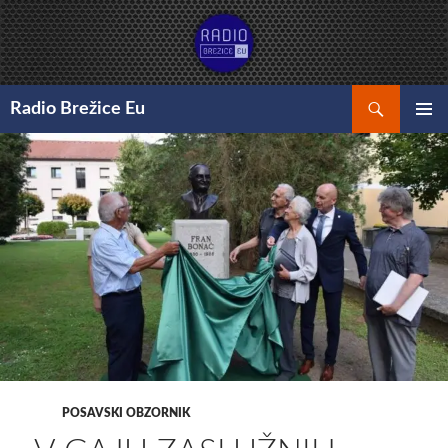
Preskoči
na
vsebino
Išči
Radio Brežice Eu
GLAVNI
MENI
POSAVSKI OBZORNIK