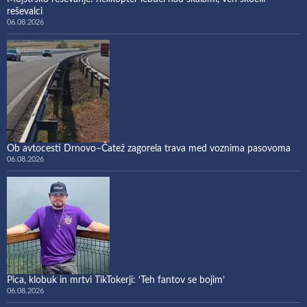
reševalci
06.08.2026
Ob avtocesti Drnovo–Čatež zagorela trava med voznima pasovoma
06.08.2026
Pica, klobuk in mrtvi TikTokerji: ‘Teh fantov se bojim’
06.08.2026