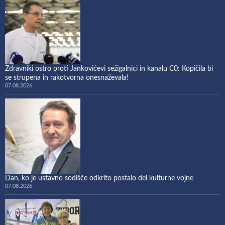
Zdravniki ostro proti Jankovićevi sežigalnici in kanalu C0: Kopičila bi
se strupena in rakotvorna onesnaževala!
07.08.2026
Dan, ko je ustavno sodišče odkrito postalo del kulturne vojne
07.08.2026