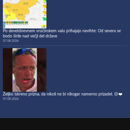
Po devetdnevnem vročinskem valu prihajajo nevihte: Od severa se
bodo širile nad večji del države
07.08.2026
Željko iskreno prizna, da nikoli ne bi nikogar namerno prizadel. 😔❤️
07.08.2026