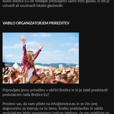
Radio Brežice Eu ob nedeljah predvajamo samo tisto glasbo, ki ste jo
ustvarili ali soustvarili lokalni glasbeniki.
VABILO ORGANIZATORJEM PRIREDITEV
Pripravljate javno prireditev v občini Brežice in bi jo želeli predstaviti
poslušalcem radia Brežice Eu?
Prosimo vas, da nam pišete na info@brezice.eu in se čim prej
dogovorimo za intervju na to temo. Kratko predstavitev in vabilo
poslušalcem lahko posnamemo tudi po telefonu, če nas pokličete na