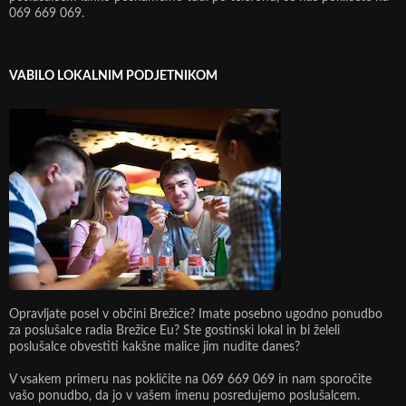
069 669 069.
VABILO LOKALNIM PODJETNIKOM
Opravljate posel v občini Brežice? Imate posebno ugodno ponudbo
za poslušalce radia Brežice Eu? Ste gostinski lokal in bi želeli
poslušalce obvestiti kakšne malice jim nudite danes?
V vsakem primeru nas pokličite na 069 669 069 in nam sporočite
vašo ponudbo, da jo v vašem imenu posredujemo poslušalcem.