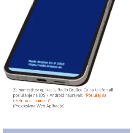
Za namestitev aplikacije Radio Brežice Eu na telefon ali
poslušanje na iOS / Android napravah:
"Poslušaj na
telefonu ali namesti"
(Progresivna Web Aplikacija)