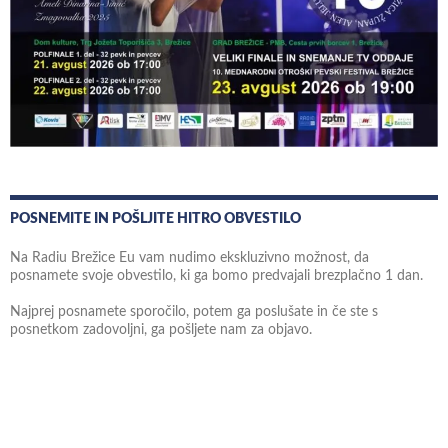
POSNEMITE IN POŠLJITE HITRO OBVESTILO
Na Radiu Brežice Eu vam nudimo ekskluzivno možnost, da
posnamete svoje obvestilo, ki ga bomo predvajali brezplačno 1 dan.
Najprej posnamete sporočilo, potem ga poslušate in če ste s
posnetkom zadovoljni, ga pošljete nam za objavo.