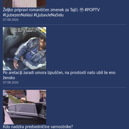
Željko pripravi romantičen zmenek za Tajči. 🥹 #POPTV
#LjubezenNaVasi #LjubavJeNaSelu
07.08.2026
Po aretaciji zaradi umora izpuščen, na prostosti nato ubil še eno
žensko
07.08.2026
Kdo nadzira predsedničine varnostnike?