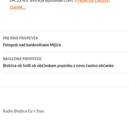
04:53:43, avtorja eposavje.com.
Preberite celoten
članek...
Krmarjenje
PREJŠNJI PRISPEVEK
po
Fotopub nad bankrotirane Mijiće
prispevkih
NASLEDNJI PRISPEVEK
Bistrica ob Sotli ob občinskem prazniku z novo častno občanko
Radio Brežice Eu v živo: