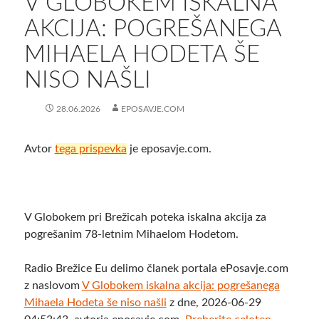
V GLOBOKEM ISKALNA
AKCIJA: POGREŠANEGA
MIHAELA HODETA ŠE
NISO NAŠLI
28.06.2026
EPOSAVJE.COM
Avtor
tega prispevka
je eposavje.com.
V Globokem pri Brežicah poteka iskalna akcija za
pogrešanim 78-letnim Mihaelom Hodetom.
Radio Brežice Eu delimo članek portala ePosavje.com
z naslovom
V Globokem iskalna akcija: pogrešanega
Mihaela Hodeta še niso našli
z dne, 2026-06-29