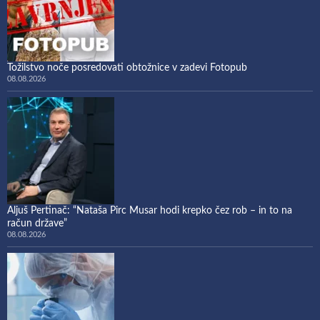
Tožilstvo noče posredovati obtožnice v zadevi Fotopub
08.08.2026
Aljuš Pertinač: “Nataša Pirc Musar hodi krepko čez rob – in to na
račun države”
08.08.2026