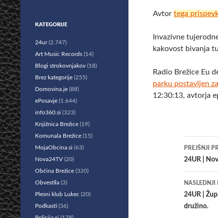
Avtor
tega prispev
KATEGORIJE
Invazivne tujerodne 
24ur
(2.747)
kakovost bivanja t
Art Music Records
(14)
Blogi strokovnjakov
(18)
Radio Brežice Eu d
Brez kategorije
(255)
parku postavljen za
Domovina.je
(88)
12:30:13, avtorja 
ePosavje
(1.644)
info360.si
(323)
Knjižnica Brežice
(19)
Komunala Brežice
(15)
Krmar
MojaObcina.si
(63)
PREJŠNJI P
po
Nova24TV
(20)
24UR | Nova
Občina Brežice
(320)
prisp
Obvestila
(3)
NASLEDNJI
Plesni klub Lukec
(20)
24UR | Župa
Podkasti
(36)
družino.
Policija.si
(178)