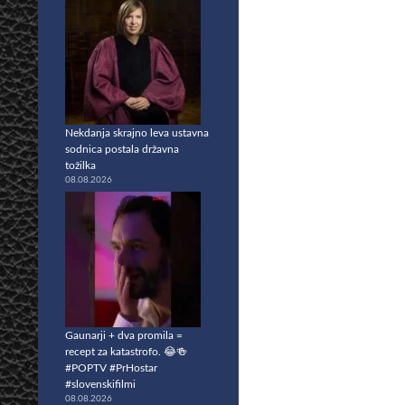
Nekdanja skrajno leva ustavna
sodnica postala državna
tožilka
08.08.2026
Gaunarji + dva promila =
recept za katastrofo. 😂🍻
#POPTV #PrHostar
#slovenskifilmi
08.08.2026