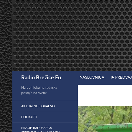
Preskoči
na
vsebino
Išči
Radio Brežice Eu
NASLOVNICA
▶️ PREDVA
Najbolj lokalna radijska
postaja na svetu!
AKTUALNO LOKALNO
PODKASTI
NAKUP RADIJSKEGA