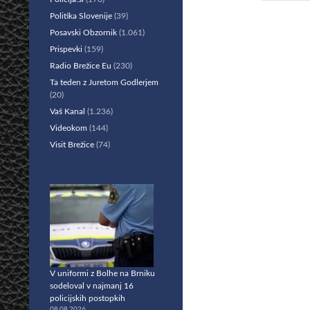
Politika Slovenije
(39)
Posavski Obzornik
(1.061)
Prispevki
(159)
Radio Brežice Eu
(230)
Ta teden z Juretom Godlerjem
(20)
Vaš Kanal
(1.236)
Videokom
(144)
Visit Brežice
(74)
V uniformi z Bolhe na Brniku
sodeloval v najmanj 16
policijskih postopkih
08.08.2026