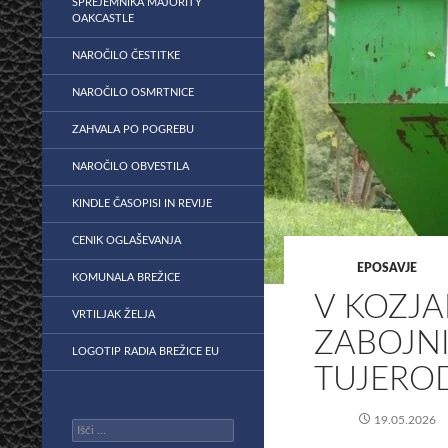
SPREJEMNIKA MAJORITY
OAKCASTLE
NAROČILO ČESTITKE
NAROČILO OSMRTNICE
ZAHVALA PO POGREBU
NAROČILO OBVESTILA
KINDLE ČASOPISI IN REVIJE
CENIK OGLAŠEVANJA
EPOSAVJE
KOMUNALA BREŽICE
V KOZJ
VRTILJAK ŽELJA
ZABOJNI
LOGOTIP RADIA BREŽICE EU
TUJERO
19.05.2026
Išči: