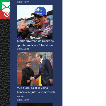
08.08.2026
Martin suvereno do zmage na
sprinterski dirki v Silverstonu
08.08.2026
Vučić upa, da bi se vojna
končala ‘že jutri’, a te možnosti
ne vidi
08.08.2026