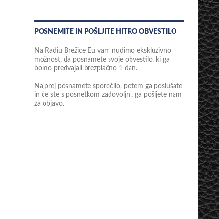
POSNEMITE IN POŠLJITE HITRO OBVESTILO
Na Radiu Brežice Eu vam nudimo ekskluzivno
možnost, da posnamete svoje obvestilo, ki ga
bomo predvajali brezplačno 1 dan.
Najprej posnamete sporočilo, potem ga poslušate
in če ste s posnetkom zadovoljni, ga pošljete nam
za objavo.