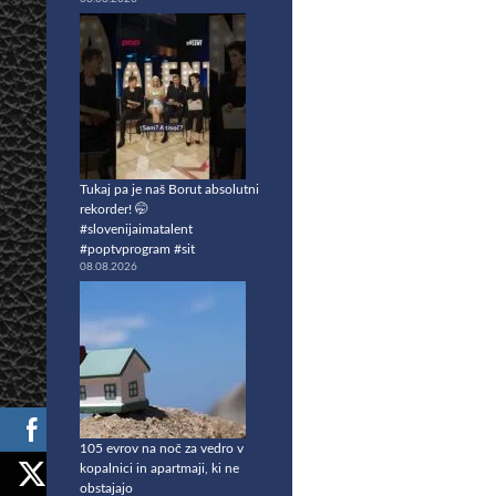
Tukaj pa je naš Borut absolutni
rekorder! 🤭
#slovenijaimatalent
#poptvprogram #sit
08.08.2026
105 evrov na noč za vedro v
kopalnici in apartmaji, ki ne
obstajajo