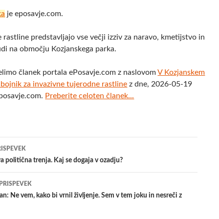
ka
je eposavje.com.
rastline predstavljajo vse večji izziv za naravo, kmetijstvo in
udi na območju Kozjanskega parka.
elimo članek portala ePosavje.com z naslovom
V Kozjanskem
bojnik za invazivne tujerodne rastline
z dne, 2026-05-19
eposavje.com.
Preberite celoten članek...
jenje
RISPEVEK
 politična trenja. Kaj se dogaja v ozadju?
evkih
 PRISPEVEK
n: Ne vem, kako bi vrnil življenje. Sem v tem joku in nesreči z