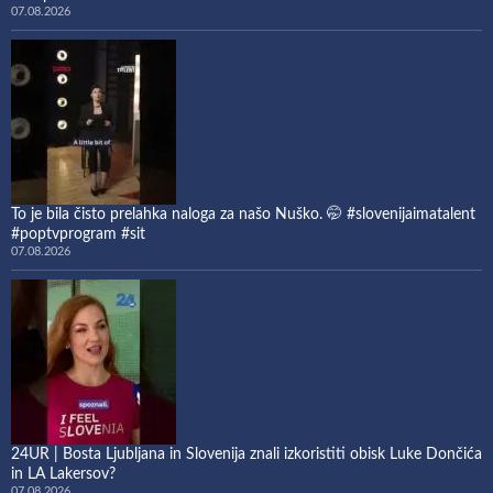
07.08.2026
To je bila čisto prelahka naloga za našo Nuško. 🤭 #slovenijaimatalent
#poptvprogram #sit
07.08.2026
24UR | Bosta Ljubljana in Slovenija znali izkoristiti obisk Luke Dončića
in LA Lakersov?
07.08.2026