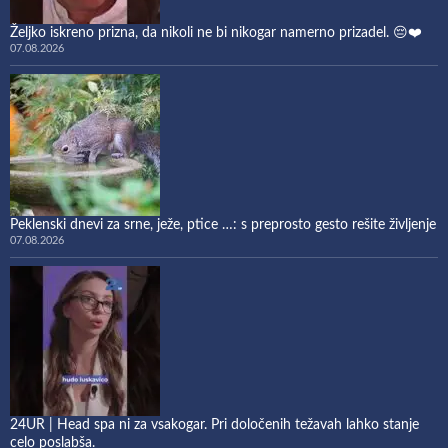
Željko iskreno prizna, da nikoli ne bi nikogar namerno prizadel. 😔❤️
07.08.2026
Peklenski dnevi za srne, ježe, ptice …: s preprosto gesto rešite življenje
07.08.2026
24UR | Head spa ni za vsakogar. Pri določenih težavah lahko stanje
celo poslabša.