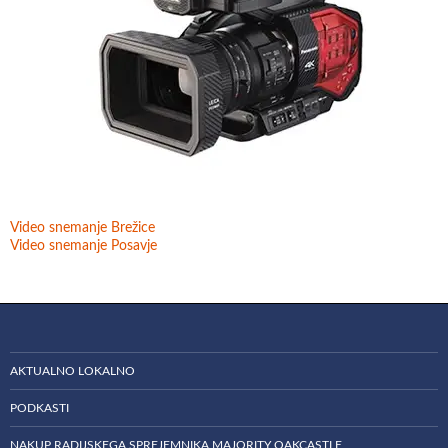
Video snemanje Brežice
Video snemanje Posavje
AKTUALNO LOKALNO
PODKASTI
NAKUP RADIJSKEGA SPREJEMNIKA MAJORITY OAKCASTLE