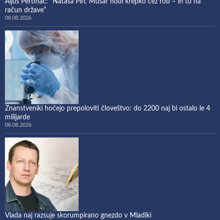
Aljuš Pertinač: “Nataša Pirc Musar hodi krepko čez rob – in to na
račun države”
08.08.2026
Znanstveniki hočejo prepoloviti človeštvo: do 2200 naj bi ostalo le 4
milijarde
08.08.2026
Vlada naj razsuje skorumpirano gnezdo v Mladiki