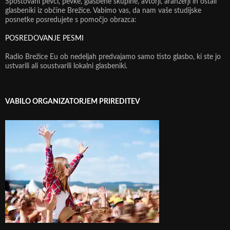
Spoštovani pevci, pevke, glasbene skupine, avtorji, aranžerji in ostali
glasbeniki iz občine Brežice. Vabimo vas, da nam vaše studijske
posnetke posredujete s pomočjo obrazca:
POSREDOVANJE PESMI
Radio Brežice Eu ob nedeljah predvajamo samo tisto glasbo, ki ste jo
ustvarili ali soustvarili lokalni glasbeniki.
VABILO ORGANIZATORJEM PRIREDITEV