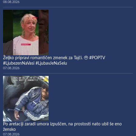
08.08.2026
Željko pripravi romantičen zmenek za Tajči. 🥹 #POPTV
#LjubezenNaVasi #LjubavJeNaSelu
07.08.2026
Po aretaciji zaradi umora izpuščen, na prostosti nato ubil še eno
žensko
07.08.2026