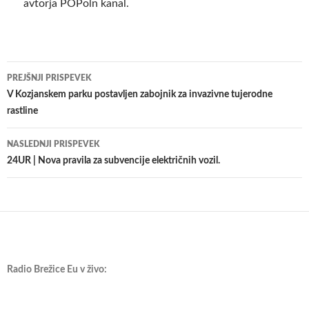
avtorja POPoln kanal.
Krmarjenje
PREJŠNJI PRISPEVEK
po
V Kozjanskem parku postavljen zabojnik za invazivne tujerodne
rastline
prispevkih
NASLEDNJI PRISPEVEK
24UR | Nova pravila za subvencije električnih vozil.
Radio Brežice Eu v živo: