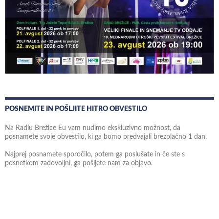
POSNEMITE IN POŠLJITE HITRO OBVESTILO
Na Radiu Brežice Eu vam nudimo ekskluzivno možnost, da
posnamete svoje obvestilo, ki ga bomo predvajali brezplačno 1 dan.
Najprej posnamete sporočilo, potem ga poslušate in če ste s
posnetkom zadovoljni, ga pošljete nam za objavo.