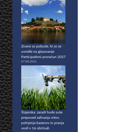
Znane so pobude, ki so se
uvrstile na glasovanje
Participativni proračun 2027
07.08.2026
Štajerska: zaradi hude suše
prepoved zalivanja vrtov,
polnjenja bazenov in pranja
vozil v 16 občinah