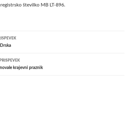
 registrsko številko MB LT-896.
jenje
RISPEVEK
 Drska
evkih
 PRISPEVEK
novale krajevni praznik