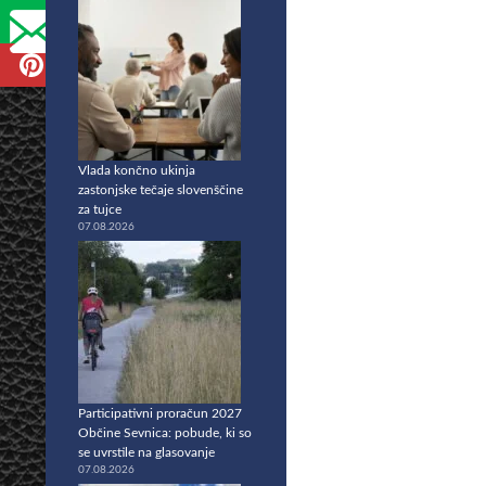
Vlada končno ukinja
zastonjske tečaje slovenščine
za tujce
07.08.2026
Participativni proračun 2027
Občine Sevnica: pobude, ki so
se uvrstile na glasovanje
07.08.2026