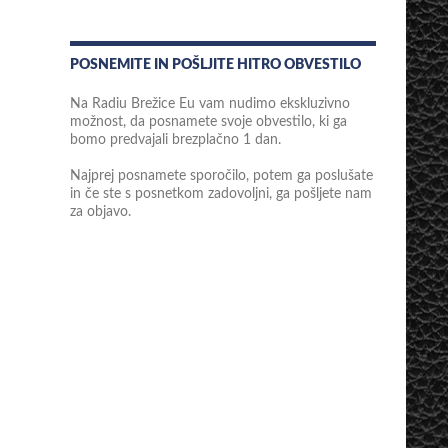
POSNEMITE IN POŠLJITE HITRO OBVESTILO
Na Radiu Brežice Eu vam nudimo ekskluzivno
možnost, da posnamete svoje obvestilo, ki ga
bomo predvajali brezplačno 1 dan.
Najprej posnamete sporočilo, potem ga poslušate
in če ste s posnetkom zadovoljni, ga pošljete nam
za objavo.