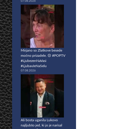
07.08.2026
Mirjano so Zlatkove besede
močno prizadele. 😔 #POPTV
#LjubezenNaVasi
#LjubavJeNaSelu
07.08.2026
Ali bosta uganila Lukovo
najljubšo jed, ki jo je narisal