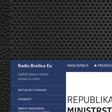
Preskoči
na
vsebino
Išči
Radio Brežice Eu
NASLOVNICA
▶️ PREDVA
Najbolj lokalna radijska
postaja na svetu!
AKTUALNO LOKALNO
PODKASTI
NAKUP RADIJSKEGA