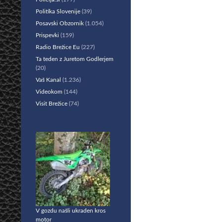
Politika Slovenije
(39)
Posavski Obzornik
(1.054)
Prispevki
(159)
Radio Brežice Eu
(227)
Ta teden z Juretom Godlerjem
(20)
Vaš Kanal
(1.236)
Videokom
(144)
Visit Brežice
(74)
V gozdu našli ukraden kros
motor