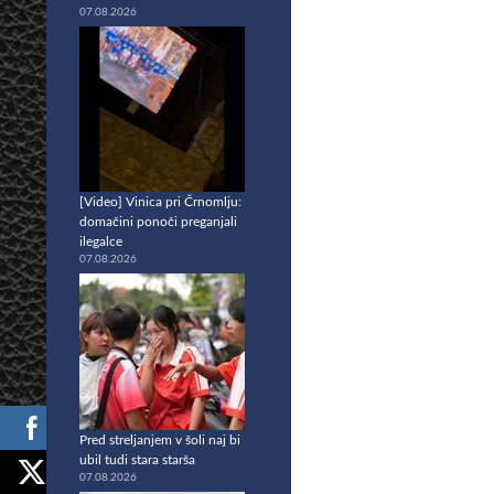
07.08.2026
[Video] Vinica pri Črnomlju:
domačini ponoči preganjali
ilegalce
07.08.2026
Pred streljanjem v šoli naj bi
ubil tudi stara starša
07.08.2026