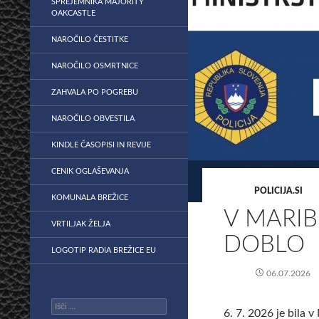
SPREJEMNIKA MAJORITY
OAKCASTLE
NAROČILO ČESTITKE
NAROČILO OSMRTNICE
ZAHVALA PO POGREBU
NAROČILO OBVESTILA
KINDLE ČASOPISI IN REVIJE
CENIK OGLAŠEVANJA
POLICIJA.SI
KOMUNALA BREŽICE
V MARIB
VRTILJAK ŽELJA
DOBLO
LOGOTIP RADIA BREŽICE EU
06.07.2026
Išči:
6. 7. 2026 je bila v