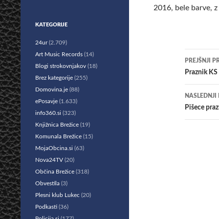
2016, bele barve, z
KATEGORIJE
24ur
(2.709)
Krmar
Art Music Records
(14)
PREJŠNJI P
Blogi strokovnjakov
(18)
po
Praznik KS
Brez kategorije
(255)
prisp
Domovina.je
(88)
NASLEDNJI
ePosavje
(1.633)
Pišece praz
info360.si
(323)
Knjižnica Brežice
(19)
Komunala Brežice
(15)
MojaObcina.si
(63)
Nova24TV
(20)
Občina Brežice
(318)
Obvestila
(3)
Plesni klub Lukec
(20)
Podkasti
(36)
Policija.si
(177)