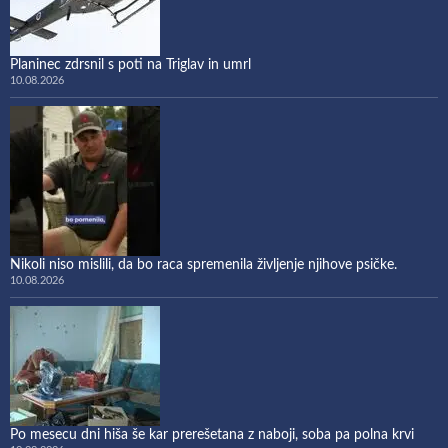
Planinec zdrsnil s poti na Triglav in umrl
10.08.2026
Nikoli niso mislili, da bo raca spremenila življenje njihove psičke.
10.08.2026
Po mesecu dni hiša še kar prerešetana z naboji, soba pa polna krvi