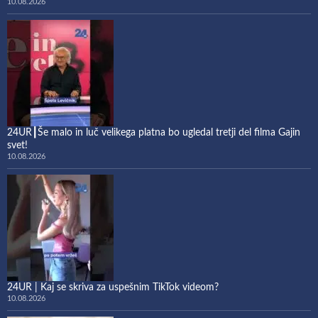
10.08.2026
24UR┃Še malo in luč velikega platna bo ugledal tretji del filma Gajin
svet!
10.08.2026
24UR | Kaj se skriva za uspešnim TikTok videom?
10.08.2026