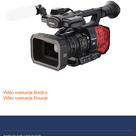
Video snemanje Brežice
Video snemanje Posavje