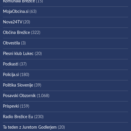
Komunala Brežice
(15)
MojaObcina.si
(63)
Nova24TV
(20)
Občina Brežice
(322)
Obvestila
(3)
Plesni klub Lukec
(20)
Podkasti
(37)
Policija.si
(180)
Politika Slovenije
(39)
Posavski Obzornik
(1.068)
Prispevki
(159)
Radio Brežice Eu
(230)
Ta teden z Juretom Godlerjem
(20)