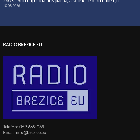
24UR | Šola naj bi bila brezplačna, a stroški se hitro naberejo.
10.08.2026
RADIO BREŽICE EU
Telefon: 069 669 069
Email: info@brezice.eu