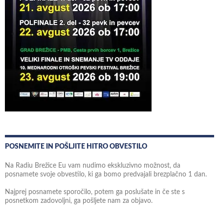
POSNEMITE IN POŠLJITE HITRO OBVESTILO
Na Radiu Brežice Eu vam nudimo ekskluzivno možnost, da
posnamete svoje obvestilo, ki ga bomo predvajali brezplačno 1 dan.
Najprej posnamete sporočilo, potem ga poslušate in če ste s
posnetkom zadovoljni, ga pošljete nam za objavo.