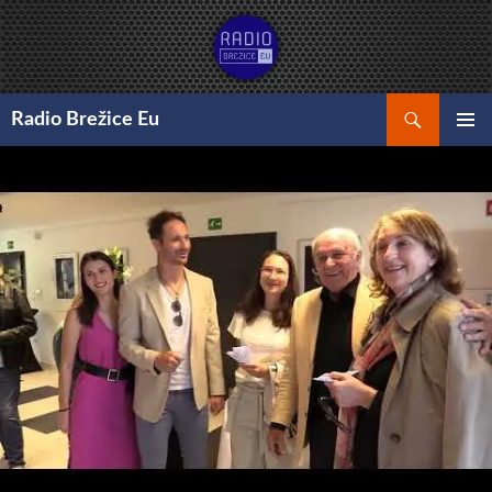
Preskoči
na
vsebino
Išči
Radio Brežice Eu
GLAVNI
MENI