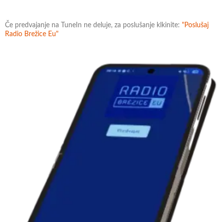
Če predvajanje na TuneIn ne deluje, za poslušanje klkinite:
"Poslušaj
Radio Brežice Eu"