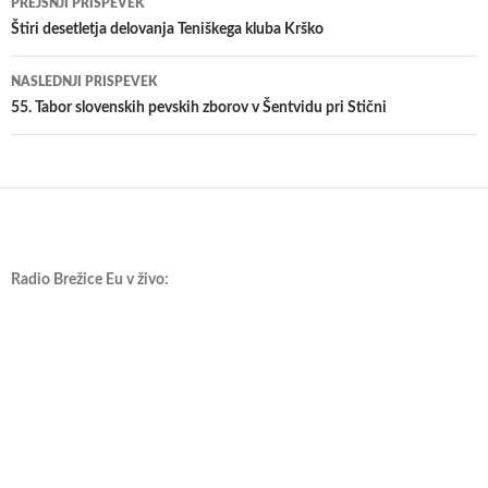
PREJŠNJI PRISPEVEK
po
​Štiri desetletja delovanja Teniškega kluba Krško
prispevkih
NASLEDNJI PRISPEVEK
55. Tabor slovenskih pevskih zborov v Šentvidu pri Stični
Radio Brežice Eu v živo: