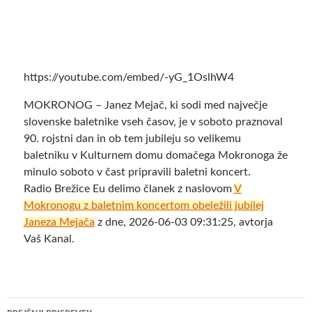
https://youtube.com/embed/-yG_1OslhW4
MOKRONOG – Janez Mejač, ki sodi med največje
slovenske baletnike vseh časov, je v soboto praznoval
90. rojstni dan in ob tem jubileju so velikemu
baletniku v Kulturnem domu domačega Mokronoga že
minulo soboto v čast pripravili baletni koncert.
Radio Brežice Eu delimo članek z naslovom
V
Mokronogu z baletnim koncertom obeležili jubilej
Janeza Mejača
z dne, 2026-06-03 09:31:25, avtorja
Vaš Kanal.
Krmarjenje