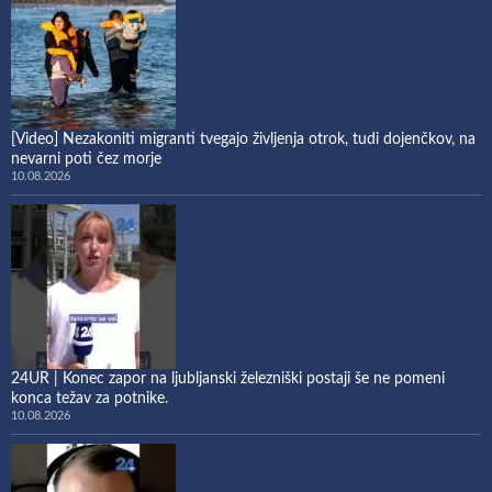
[Video] Nezakoniti migranti tvegajo življenja otrok, tudi dojenčkov, na
nevarni poti čez morje
10.08.2026
24UR | Konec zapor na ljubljanski železniški postaji še ne pomeni
konca težav za potnike.
10.08.2026