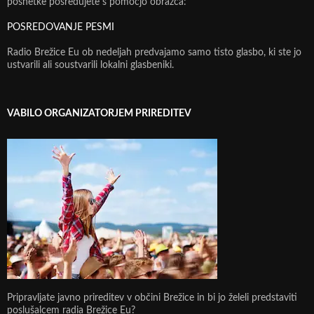
posnetke posredujete s pomočjo obrazca:
POSREDOVANJE PESMI
Radio Brežice Eu ob nedeljah predvajamo samo tisto glasbo, ki ste jo
ustvarili ali soustvarili lokalni glasbeniki.
VABILO ORGANIZATORJEM PRIREDITEV
Pripravljate javno prireditev v občini Brežice in bi jo želeli predstaviti
poslušalcem radia Brežice Eu?