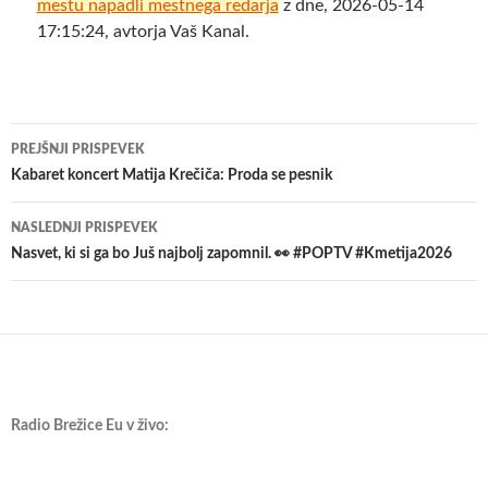
mestu napadli mestnega redarja
z dne, 2026-05-14
17:15:24, avtorja Vaš Kanal.
Krmarjenje
PREJŠNJI PRISPEVEK
po
Kabaret koncert Matija Krečiča: Proda se pesnik
prispevkih
NASLEDNJI PRISPEVEK
Nasvet, ki si ga bo Juš najbolj zapomnil. 👀 #POPTV #Kmetija2026
Radio Brežice Eu v živo: