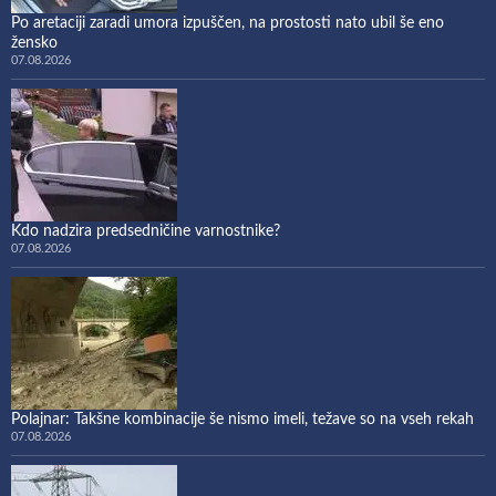
Po aretaciji zaradi umora izpuščen, na prostosti nato ubil še eno
žensko
07.08.2026
Kdo nadzira predsedničine varnostnike?
07.08.2026
Polajnar: Takšne kombinacije še nismo imeli, težave so na vseh rekah
07.08.2026