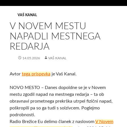
VAŠ KANAL
V NOVEM MESTU
NAPADLI MESTNEGA
REDARJA
14.05.2026
VAŠ KANAL
Avtor
tega prispevka
je Vaš Kanal.
NOVO MESTO – Danes dopoldne se je v Novem
mestu zgodil napad na mestnega redarja – ta ob
obravnavi prometnega prekrška utrpel fizični napad,
poškropili pa so ga tudi s solzivcem. Poglejmo
podrobnosti.
Radio Brežice Eu delimo članek z naslovom
V Novem