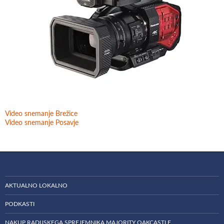
Video snemanje Brežice
Video snemanje Posavje
AKTUALNO LOKALNO
PODKASTI
NAKUP RADIJSKEGA SPREJEMNIKA MAJORITY OAKCASTLE