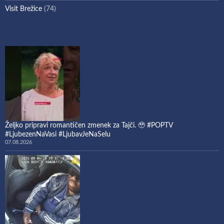
Visit Brežice
(74)
Željko pripravi romantičen zmenek za Tajči. 🥹 #POPTV
#LjubezenNaVasi #LjubavJeNaSelu
07.08.2026