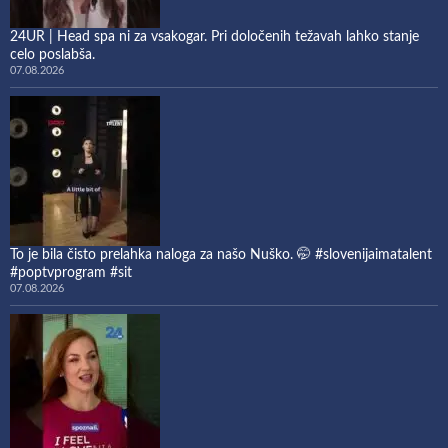
24UR | Head spa ni za vsakogar. Pri določenih težavah lahko stanje
celo poslabša.
07.08.2026
To je bila čisto prelahka naloga za našo Nuško. 🤭 #slovenijaimatalent
#poptvprogram #sit
07.08.2026