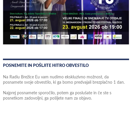
POSNEMITE IN POŠLJITE HITRO OBVESTILO
Na Radiu Brežice Eu vam nudimo ekskluzivno možnost, da
posnamete svoje obvestilo, ki ga bomo predvajali brezplačno 1 dan.
Najprej posnamete sporočilo, potem ga poslušate in če ste s
posnetkom zadovoljni, ga pošljete nam za objavo.