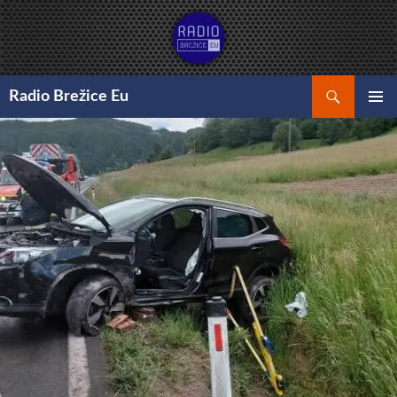
Preskoči
na
vsebino
Išči
Radio Brežice Eu
GLAVNI
MENI