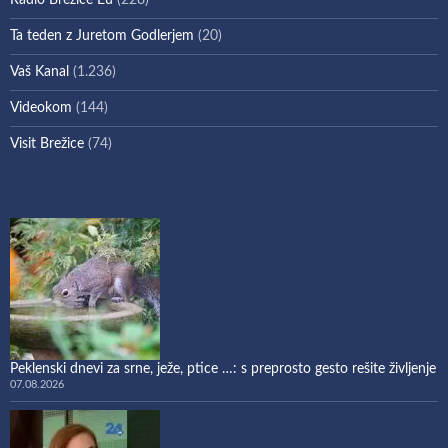
Radio Brežice Eu
(228)
Ta teden z Juretom Godlerjem
(20)
Vaš Kanal
(1.236)
Videokom
(144)
Visit Brežice
(74)
Peklenski dnevi za srne, ježe, ptice …: s preprosto gesto rešite življenje
07.08.2026