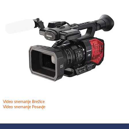
Video snemanje Brežice
Video snemanje Posavje