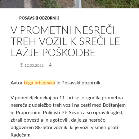
POSAVSKI OBZORNIK
​V PROMETNI NESREČI
TREH VOZIL K SREČI LE
LAŽJE POŠKODBE
12.05.2026
Avtor
tega prispevka
je Posavski obzornik.
V ponedeljek nekaj po 11. uri se je zgodila prometna
nesreča z udeležbo treh vozil na cesti med Boštanjem
in Prapretnim. Policisti PP Sevnica so opravili ogled,
zbrali obvestila in ugotovili, da je za nesrečo
odgovoren 88-letni voznik, ki je vozil v smeri proti
Radečam.