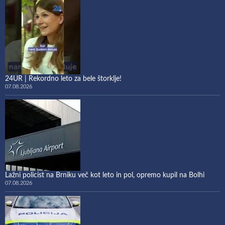
24UR | Rekordno leto za bele štorklje!
07.08.2026
Lažni policist na Brniku več kot leto in pol, opremo kupil na Bolhi
07.08.2026