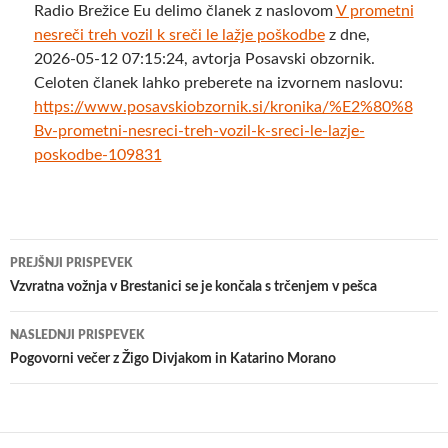
Radio Brežice Eu delimo članek z naslovom
​V prometni
nesreči treh vozil k sreči le lažje poškodbe
z dne,
2026-05-12 07:15:24, avtorja Posavski obzornik.
Celoten članek lahko preberete na izvornem naslovu:
https://www.posavskiobzornik.si/kronika/%E2%80%8
Bv-prometni-nesreci-treh-vozil-k-sreci-le-lazje-
poskodbe-109831
Krmarjenje
PREJŠNJI PRISPEVEK
po
Vzvratna vožnja v Brestanici se je končala s trčenjem v pešca
prispevkih
NASLEDNJI PRISPEVEK
Pogovorni večer z Žigo Divjakom in Katarino Morano