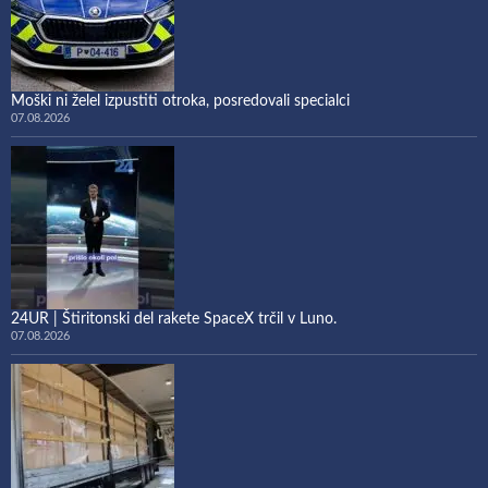
Moški ni želel izpustiti otroka, posredovali specialci
07.08.2026
24UR | Štiritonski del rakete SpaceX trčil v Luno.
07.08.2026