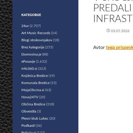
PREDALI
KATEGORIJE
INFRAS
24ur
(2.707)
03.07.2026
Art Music Records
(14)
Blogi strokovnjakov
(18)
Avtor
tega prispev
Brez kategorije
(255)
Domovina.je
(88)
ePosavje
(1.632)
info360.si
(323)
Knjižnica Brežice
(19)
Komunala Brežice
(15)
MojaObcina.si
(63)
Nova24TV
(20)
Občina Brežice
(318)
Obvestila
(3)
Plesni klub Lukec
(20)
Podkasti
(36)
Policija.si
(177)