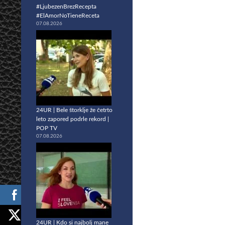
#LjubezenBrezRecepta
#ElAmorNoTieneReceta
07.08.2026
24UR | Bele štorklje že četrto
leto zapored podrle rekord |
POP TV
07.08.2026
24UR | Kdo si najbolj mane