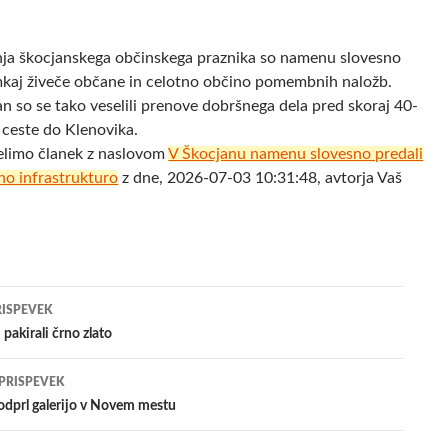
nja škocjanskega občinskega praznika so namenu slovesno
amkaj živeče občane in celotno občino pomembnih naložb.
n so se tako veselili prenove dobršnega dela pred skoraj 40-
e ceste do Klenovika.
elimo članek z naslovom
V Škocjanu namenu slovesno predali
no infrastrukturo
z dne, 2026-07-03 10:31:48, avtorja Vaš
jenje
RISPEVEK
 pakirali črno zlato
evkih
 PRISPEVEK
odprl galerijo v Novem mestu