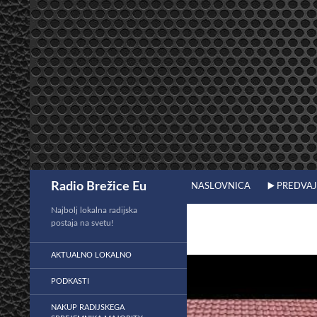
Preskoči
na
vsebino
Išči
Radio Brežice Eu
NASLOVNICA
▶️ PREDVA
Najbolj lokalna radijska
postaja na svetu!
AKTUALNO LOKALNO
PODKASTI
NAKUP RADIJSKEGA