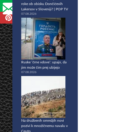
roke ob obisku Dončićevih
Lakersov v Sloveniji? | POP TV
07.08.2026
Ruske ‘črne vdove’: upajo, da
jim može čim prej ubijejo
07.08.2026
Na družbenih omrežjih novi
pozivi k množičnemu navalu v
Ceuto