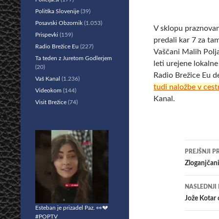
Politika Slovenije
(39)
Posavski Obzornik
(1.053)
V sklopu praznova
Prispevki
(159)
predali kar 7 za t
Radio Brežice Eu
(227)
Vaščani Malih Polja
Ta teden z Juretom Godlerjem
leti urejene lokaln
(20)
Radio Brežice Eu d
Vaš Kanal
(1.236)
tudi naložbe v cest
Videokom
(144)
Kanal.
Visit Brežice
(74)
Krmar
PREJŠNJI P
po
Zloganjčani
prisp
NASLEDNJI
Jože Kotar 
Esteban je prizadel Paz. 👀💔
#POPTV