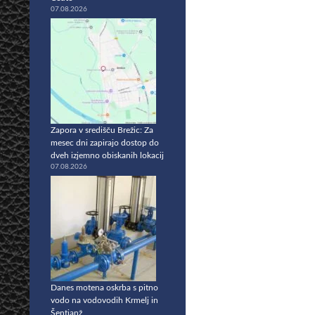
07.08.2026
Zapora v središču Brežic: Za
mesec dni zapirajo dostop do
dveh izjemno obiskanih lokacij
07.08.2026
Danes motena oskrba s pitno
vodo na vodovodih Krmelj in
Šentjanž