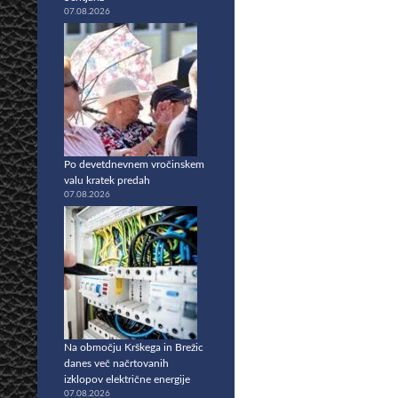
07.08.2026
Po devetdnevnem vročinskem
valu kratek predah
07.08.2026
Na območju Krškega in Brežic
danes več načrtovanih
izklopov električne energije
07.08.2026