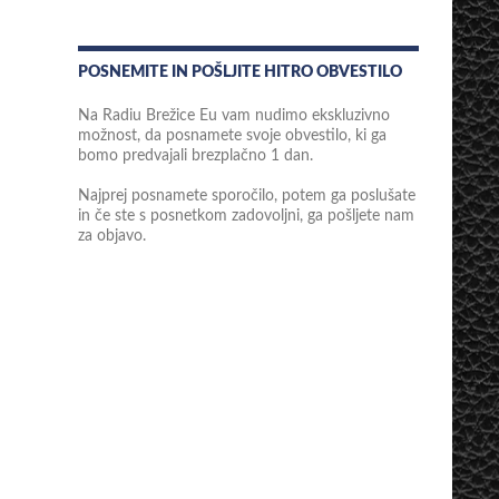
POSNEMITE IN POŠLJITE HITRO OBVESTILO
Na Radiu Brežice Eu vam nudimo ekskluzivno
možnost, da posnamete svoje obvestilo, ki ga
bomo predvajali brezplačno 1 dan.
Najprej posnamete sporočilo, potem ga poslušate
in če ste s posnetkom zadovoljni, ga pošljete nam
za objavo.