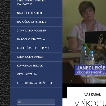
SPREJEMNIKA MAJORITY
OAKCASTLE
NAROČILO ČESTITKE
NAROČILO OSMRTNICE
ZAHVALA PO POGREBU
NAROČILO OBVESTILA
KINDLE ČASOPISI IN REVIJE
CENIK OGLAŠEVANJA
KOMUNALA BREŽICE
VRTILJAK ŽELJA
LOGOTIP RADIA BREŽICE EU
VAŠ KANAL
Išči:
V ŠKOC