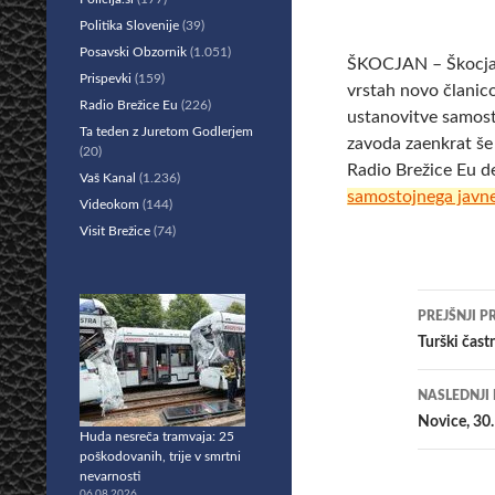
Politika Slovenije
(39)
Posavski Obzornik
(1.051)
ŠKOCJAN – Škocjans
Prispevki
(159)
vrstah novo članico
Radio Brežice Eu
(226)
ustanovitve samosto
Ta teden z Juretom Godlerjem
zavoda zaenkrat še
(20)
Radio Brežice Eu d
Vaš Kanal
(1.236)
samostojnega javn
Videokom
(144)
Visit Brežice
(74)
Krmar
PREJŠNJI P
po
Turški čas
prisp
NASLEDNJI
Novice, 30.
Huda nesreča tramvaja: 25
poškodovanih, trije v smrtni
nevarnosti
06.08.2026