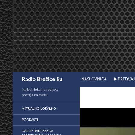
Preskoči
na
vsebino
Išči
Radio Brežice Eu
NASLOVNICA
▶️ PREDVA
Najbolj lokalna radijska
postaja na svetu!
AKTUALNO LOKALNO
PODKASTI
NAKUP RADIJSKEGA