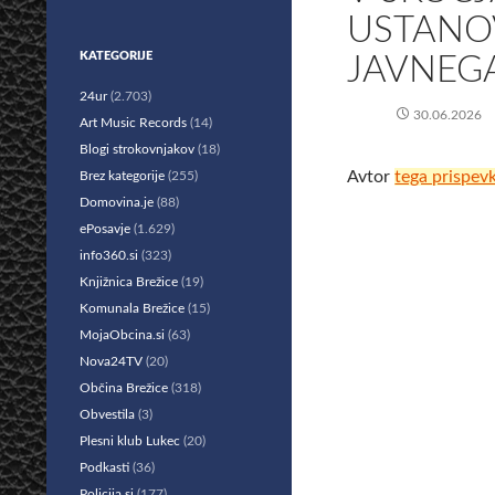
USTANO
KATEGORIJE
JAVNEG
24ur
(2.703)
30.06.2026
Art Music Records
(14)
Blogi strokovnjakov
(18)
Avtor
tega prispev
Brez kategorije
(255)
Domovina.je
(88)
ePosavje
(1.629)
info360.si
(323)
Knjižnica Brežice
(19)
Komunala Brežice
(15)
MojaObcina.si
(63)
Nova24TV
(20)
Občina Brežice
(318)
Obvestila
(3)
Plesni klub Lukec
(20)
Podkasti
(36)
Policija.si
(177)