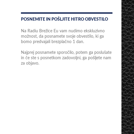
POSNEMITE IN POŠLJITE HITRO OBVESTILO
Na Radiu Brežice Eu vam nudimo ekskluzivno
možnost, da posnamete svoje obvestilo, ki ga
bomo predvajali brezplačno 1 dan.
Najprej posnamete sporočilo, potem ga poslušate
in če ste s posnetkom zadovoljni, ga pošljete nam
za objavo.