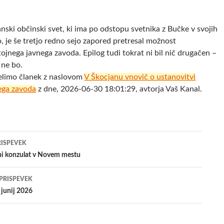
ki občinski svet, ki ima po odstopu svetnika z Bučke v svojih
, je še tretjo redno sejo zapored pretresal možnost
jnega javnega zavoda. Epilog tudi tokrat ni bil nič drugačen –
 ne bo.
elimo članek z naslovom
V Škocjanu vnovič o ustanovitvi
ega zavoda
z dne, 2026-06-30 18:01:29, avtorja Vaš Kanal.
jenje
RISPEVEK
tni konzulat v Novem mestu
evkih
 PRISPEVEK
 junij 2026