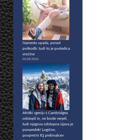
Namesto upada, porast
poškodb: tudi to je posledica
vročine
06.08.2026
Afriški »genij« s Cambridgea
odstopil in, ne boste verjeli,
tudi njegova odstopna izjava je
ponaredek! Logično,
povprečni IQ prebivalcev