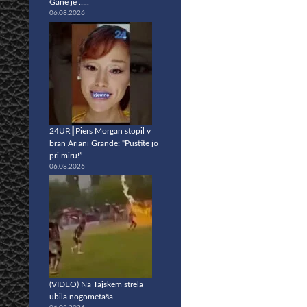
Gane je …..
06.08.2026
24UR┃Piers Morgan stopil v
bran Ariani Grande: “Pustite jo
pri miru!”
06.08.2026
(VIDEO) Na Tajskem strela
ubila nogometaša