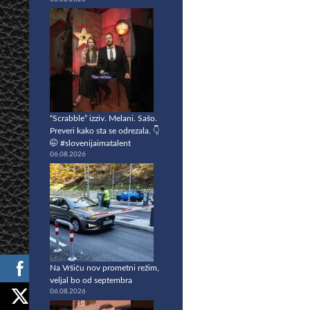
“Scrabble” izziv. Melani. Sašo.
Preveri kako sta se odrezala. 👇
🤭 #slovenijaimatalent
06.08.2026
Na Vršiču nov prometni režim,
veljal bo od septembra
06.08.2026