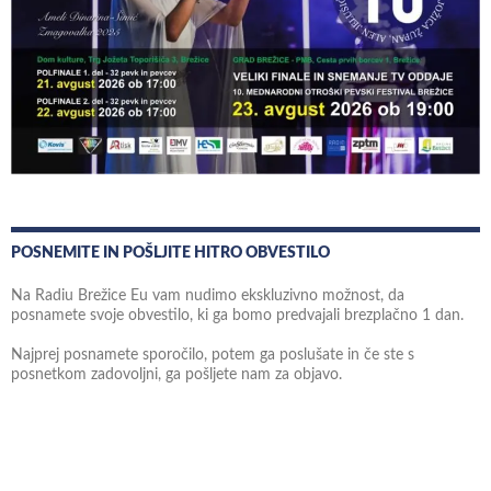
POSNEMITE IN POŠLJITE HITRO OBVESTILO
Na Radiu Brežice Eu vam nudimo ekskluzivno možnost, da
posnamete svoje obvestilo, ki ga bomo predvajali brezplačno 1 dan.
Najprej posnamete sporočilo, potem ga poslušate in če ste s
posnetkom zadovoljni, ga pošljete nam za objavo.