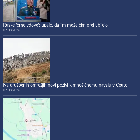
Ruske ‘črne vdove’: upajo, da jim može čim prej ubijejo
07.08.2026
Na družbenih omrežjih novi pozivi k množičnemu navalu v Ceuto
07.08.2026