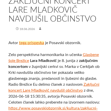
ZAKLJUČNI KONCERT
LARE MLADKOVIČ
NAVDUŠIL OBČINSTVO
18.06.2026
Avtor
tega prispevka
je Posavski obzornik.
Zelo perspektivna harmonikarka in učenka
Glasbene
šole Brežice
Lara Mladkovič
je 8. junija z
zaključnim
koncertom
v župnijski cerkvi sv. Marka v Cerkljah ob
Krki navdušila občinstvo ter pokazala veliko
glasbenega znanja, predanosti in ljubezni do glasbe.
Radio Brežice Eu delimo članek z naslovom
Zaključni
koncert Lare Mladkovič navdušil občinstvo
z dne,
2026-06-18 15:30:35, avtorja Posavski obzornik.
Celoten članek lahko preberete na izvornem naslovu:
https://www.posavskiobzornik.si/kultura/zakljucni-