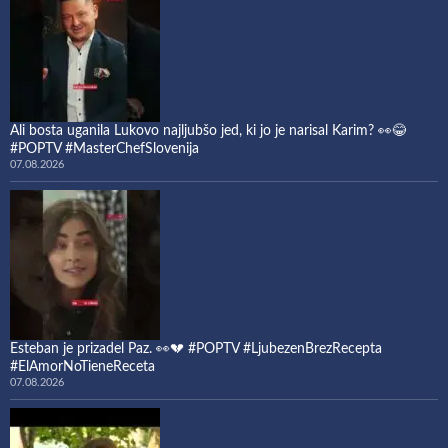
Ali bosta uganila Lukovo najljubšo jed, ki jo je narisal Karim? 👀😂
#POPTV #MasterChefSlovenija
07.08.2026
Esteban je prizadel Paz. 👀💔 #POPTV #LjubezenBrezRecepta
#ElAmorNoTieneReceta
07.08.2026