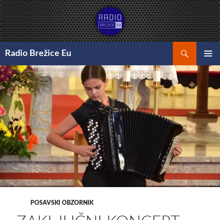
Preskoči
na
vsebino
Išči
Radio Brežice Eu
GLAVNI
MENI
POSAVSKI OBZORNIK