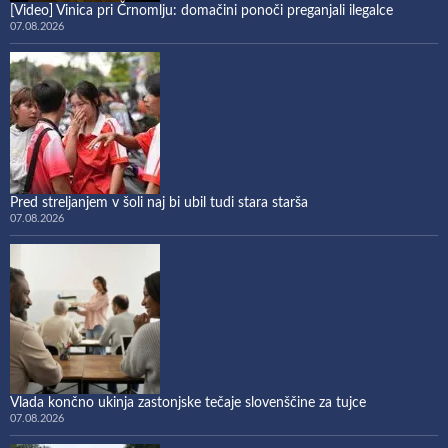
[Video] Vinica pri Črnomlju: domačini ponoči preganjali ilegalce
07.08.2026
Pred streljanjem v šoli naj bi ubil tudi stara starša
07.08.2026
Vlada končno ukinja zastonjske tečaje slovenščine za tujce
07.08.2026