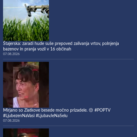
Štajerska: zaradi hude suše prepoved zalivanja vrtov, polnjenja
bazenov in pranja vozil v 16 občinah
07.08.2026
Mirjano so Zlatkove besede močno prizadele. 😔 #POPTV
#LjubezenNaVasi #LjubavJeNaSelu
07.08.2026