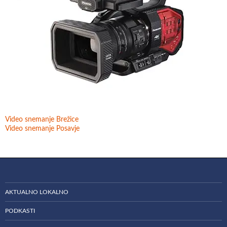
Video snemanje Brežice
Video snemanje Posavje
AKTUALNO LOKALNO
PODKASTI