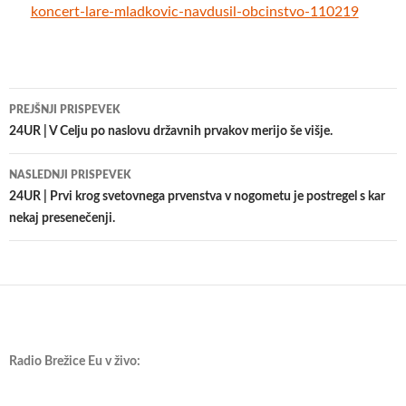
koncert-lare-mladkovic-navdusil-obcinstvo-110219
Krmarjenje
PREJŠNJI PRISPEVEK
po
24UR | V Celju po naslovu državnih prvakov merijo še višje.
prispevkih
NASLEDNJI PRISPEVEK
24UR | Prvi krog svetovnega prvenstva v nogometu je postregel s kar
nekaj presenečenji.
Radio Brežice Eu v živo: