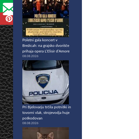
Poletni gala koncert v
Brežicah: na grajsko dvorišče
prihaja opera L’Elisir d’Amore
08.08.2026
Pri Bjelovarju trčila potniški in
tovorni vlak, strojevodja huje
poškodovan
08.08.2026