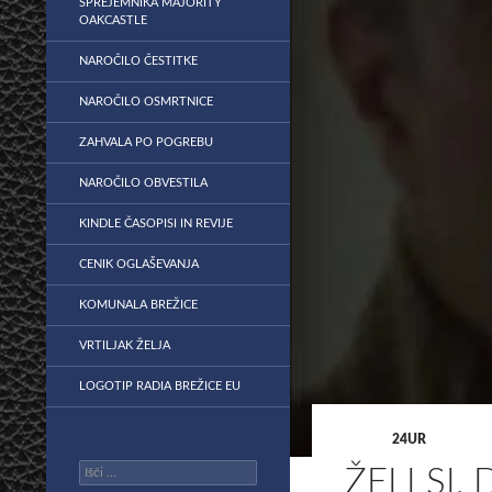
SPREJEMNIKA MAJORITY
OAKCASTLE
NAROČILO ČESTITKE
NAROČILO OSMRTNICE
ZAHVALA PO POGREBU
NAROČILO OBVESTILA
KINDLE ČASOPISI IN REVIJE
CENIK OGLAŠEVANJA
KOMUNALA BREŽICE
VRTILJAK ŽELJA
LOGOTIP RADIA BREŽICE EU
24UR
Išči:
ŽELI SI,