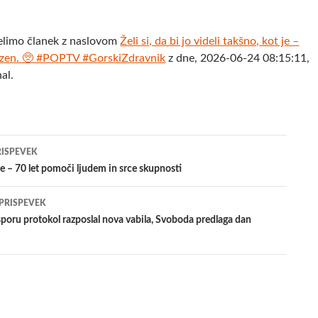
elimo članek z naslovom
Želi si, da bi jo videli takšno, kot je –
lezen. 🥺 #POPTV #GorskiZdravnik
z dne, 2026-06-24 08:15:11,
al.
jenje
RISPEVEK
 – 70 let pomoči ljudem in srce skupnosti
evkih
 PRISPEVEK
poru protokol razposlal nova vabila, Svoboda predlaga dan