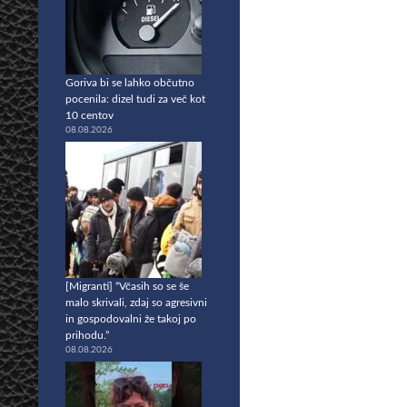
Goriva bi se lahko občutno
pocenila: dizel tudi za več kot
10 centov
08.08.2026
[Migranti] “Včasih so se še
malo skrivali, zdaj so agresivni
in gospodovalni že takoj po
prihodu.”
08.08.2026