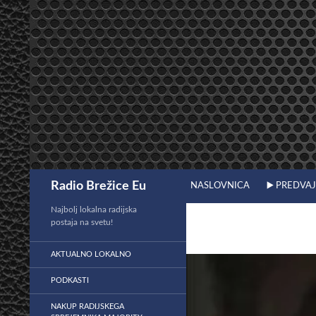
Preskoči
na
vsebino
Išči
Radio Brežice Eu
NASLOVNICA
▶️ PREDVA
Najbolj lokalna radijska
postaja na svetu!
AKTUALNO LOKALNO
PODKASTI
NAKUP RADIJSKEGA