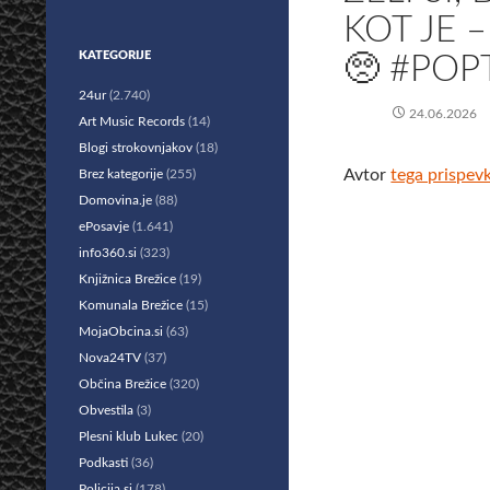
KOT JE 
KATEGORIJE
🥺 #POP
24ur
(2.740)
24.06.2026
Art Music Records
(14)
Blogi strokovnjakov
(18)
Avtor
tega prispev
Brez kategorije
(255)
Domovina.je
(88)
ePosavje
(1.641)
info360.si
(323)
Knjižnica Brežice
(19)
Komunala Brežice
(15)
MojaObcina.si
(63)
Nova24TV
(37)
Občina Brežice
(320)
Obvestila
(3)
Plesni klub Lukec
(20)
Podkasti
(36)
Policija.si
(178)