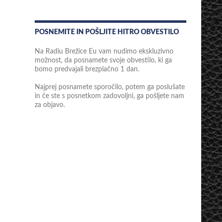
POSNEMITE IN POŠLJITE HITRO OBVESTILO
Na Radiu Brežice Eu vam nudimo ekskluzivno
možnost, da posnamete svoje obvestilo, ki ga
bomo predvajali brezplačno 1 dan.
Najprej posnamete sporočilo, potem ga poslušate
in če ste s posnetkom zadovoljni, ga pošljete nam
za objavo.