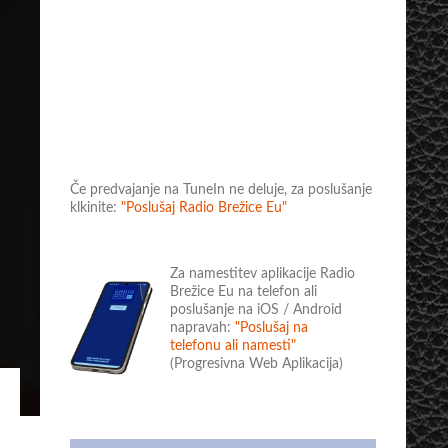
Če predvajanje na TuneIn ne deluje, za poslušanje
klkinite:
"Poslušaj Radio Brežice Eu"
Za namestitev aplikacije Radio
Brežice Eu na telefon ali
poslušanje na iOS / Android
napravah:
"Poslušaj na
telefonu ali namesti"
(Progresivna Web Aplikacija)