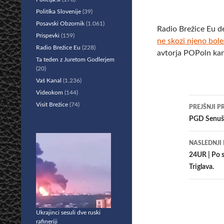
Politika Slovenije
(39)
Posavski Obzornik
(1.061)
Radio Brežice Eu d
Prispevki
(159)
ne skozi njeno bo
Radio Brežice Eu
(228)
avtorja POPoln kan
Ta teden z Juretom Godlerjem
(20)
Vaš Kanal
(1.236)
Videokom
(144)
Krmar
Visit Brežice
(74)
PREJŠNJI P
po
PGD Senuše
prisp
NASLEDNJI
24UR | Po s
Triglava.
Ukrajinci sesuli dve ruski
rafineriji