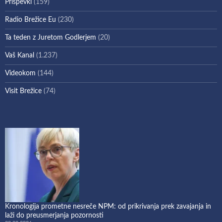
Prispevki
(159)
Radio Brežice Eu
(230)
Ta teden z Juretom Godlerjem
(20)
Vaš Kanal
(1.237)
Videokom
(144)
Visit Brežice
(74)
Kronologija prometne nesreče NPM: od prikrivanja prek zavajanja in
laži do preusmerjanja pozornosti