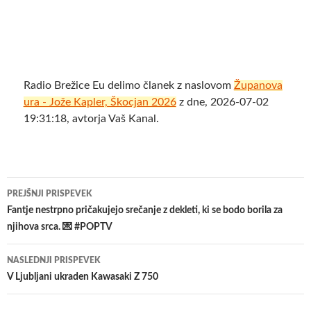
Radio Brežice Eu delimo članek z naslovom
Županova
ura - Jože Kapler, Škocjan 2026
z dne, 2026-07-02
19:31:18, avtorja Vaš Kanal.
Krmarjenje
PREJŠNJI PRISPEVEK
po
Fantje nestrpno pričakujejo srečanje z dekleti, ki se bodo borila za
njihova srca. 💌 #POPTV
prispevkih
NASLEDNJI PRISPEVEK
V Ljubljani ukraden Kawasaki Z 750