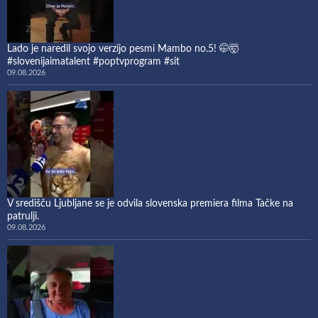
Lado je naredil svojo verzijo pesmi Mambo no.5! 🤭🤯
#slovenijaimatalent #poptvprogram #sit
09.08.2026
V središču Ljubljane se je odvila slovenska premiera filma Tačke na
patrulji.
09.08.2026