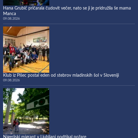
Hana Grubič pričarala čudovit večer, nato se ji je pridružila še mama
Manca
09.08.2026
Klub iz Pišec postal eden od stebrov mladinskih šol v Sloveniji
09.08.2026
Nigerijski migrant v Ljubljani podtikal požare