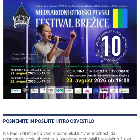
POSNEMITE IN POŠLJITE HITRO OBVESTILO
Na Radiu Brežice Eu vam nudimo ekskluzivno možnost, da
posnamete svoje obvestilo, ki ga bomo predvajali brezplačno 1 dan.