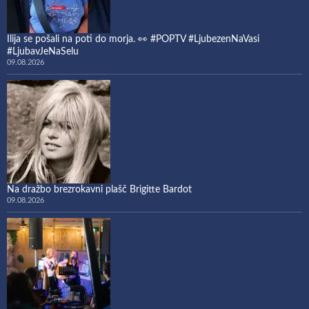
Ilija se pošali na poti do morja. 👀 #POPTV #LjubezenNaVasi
#LjubavJeNaSelu
09.08.2026
Na dražbo brezrokavni plašč Brigitte Bardot
09.08.2026