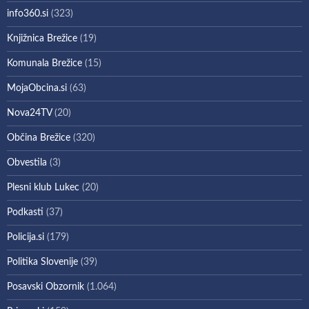
info360.si
(323)
Knjižnica Brežice
(19)
Komunala Brežice
(15)
MojaObcina.si
(63)
Nova24TV
(20)
Občina Brežice
(320)
Obvestila
(3)
Plesni klub Lukec
(20)
Podkasti
(37)
Policija.si
(179)
Politika Slovenije
(39)
Posavski Obzornik
(1.064)