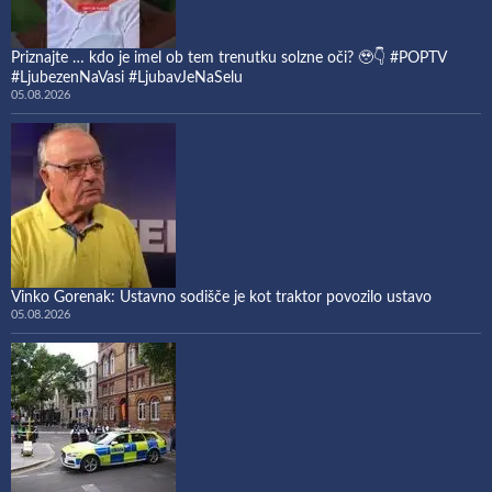
Priznajte … kdo je imel ob tem trenutku solzne oči? 🥹👇 #POPTV
#LjubezenNaVasi #LjubavJeNaSelu
05.08.2026
Vinko Gorenak: Ustavno sodišče je kot traktor povozilo ustavo
05.08.2026