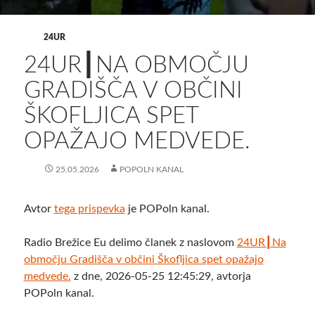
24UR
24UR┃NA OBMOČJU
GRADIŠČA V OBČINI
ŠKOFLJICA SPET
OPAŽAJO MEDVEDE.
25.05.2026
POPOLN KANAL
Avtor
tega prispevka
je POPoln kanal.
Radio Brežice Eu delimo članek z naslovom
24UR┃Na
območju Gradišča v občini Škofljica spet opažajo
medvede.
z dne, 2026-05-25 12:45:29, avtorja
POPoln kanal.