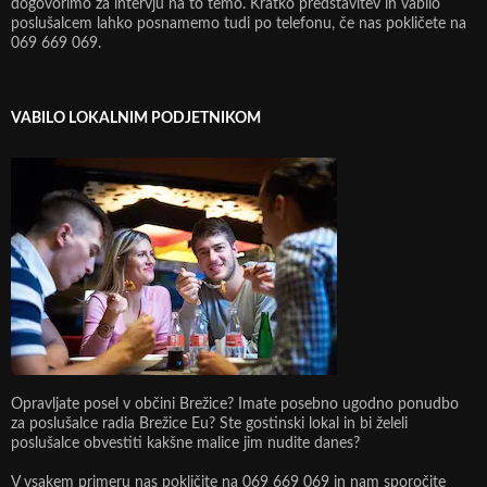
dogovorimo za intervju na to temo. Kratko predstavitev in vabilo
poslušalcem lahko posnamemo tudi po telefonu, če nas pokličete na
069 669 069.
VABILO LOKALNIM PODJETNIKOM
Opravljate posel v občini Brežice? Imate posebno ugodno ponudbo
za poslušalce radia Brežice Eu? Ste gostinski lokal in bi želeli
poslušalce obvestiti kakšne malice jim nudite danes?
V vsakem primeru nas pokličite na 069 669 069 in nam sporočite