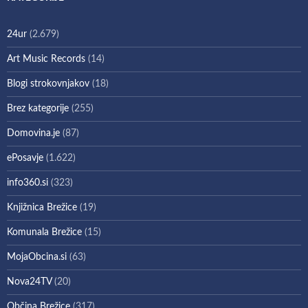
24ur
(2.679)
Art Music Records
(14)
Blogi strokovnjakov
(18)
Brez kategorije
(255)
Domovina.je
(87)
ePosavje
(1.622)
info360.si
(323)
Knjižnica Brežice
(19)
Komunala Brežice
(15)
MojaObcina.si
(63)
Nova24TV
(20)
Občina Brežice
(317)