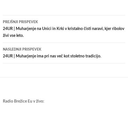
Krmarjenje
PREJŠNJI PRISPEVEK
po
24UR | Muharjenje na Unici in Krki v kristalno čisti naravi, kjer ribolov
živi vse leto.
prispevkih
NASLEDNJI PRISPEVEK
24UR | Muharjenje ima pri nas več kot stoletno tradicijo.
Radio Brežice Eu v živo: