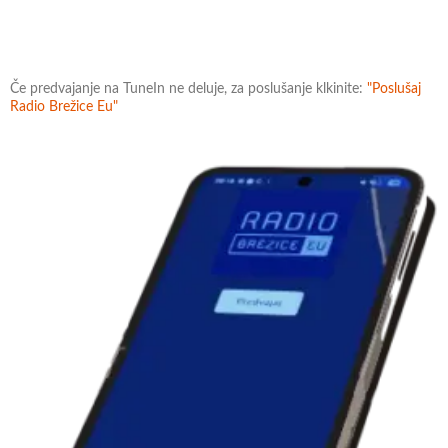
Če predvajanje na TuneIn ne deluje, za poslušanje klkinite:
"Poslušaj
Radio Brežice Eu"