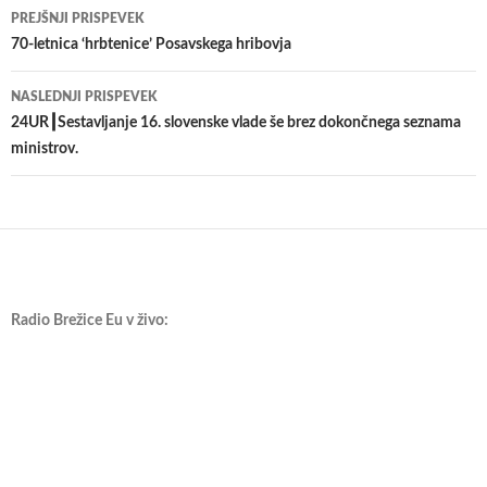
Krmarjenje
PREJŠNJI PRISPEVEK
po
70-letnica ‘hrbtenice’ Posavskega hribovja
prispevkih
NASLEDNJI PRISPEVEK
24UR┃Sestavljanje 16. slovenske vlade še brez dokončnega seznama
ministrov.
Radio Brežice Eu v živo: