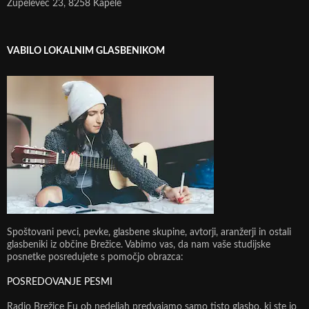
Župelevec 23, 8258 Kapele
VABILO LOKALNIM GLASBENIKOM
Spoštovani pevci, pevke, glasbene skupine, avtorji, aranžerji in ostali
glasbeniki iz občine Brežice. Vabimo vas, da nam vaše studijske
posnetke posredujete s pomočjo obrazca:
POSREDOVANJE PESMI
Radio Brežice Eu ob nedeljah predvajamo samo tisto glasbo, ki ste jo