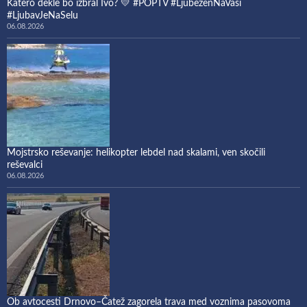
Katero dekle bo izbral Ivo? 💛 #POPTV #LjubezenNaVasi
#LjubavJeNaSelu
06.08.2026
Mojstrsko reševanje: helikopter lebdel nad skalami, ven skočili
reševalci
06.08.2026
Ob avtocesti Drnovo–Čatež zagorela trava med voznima pasovoma