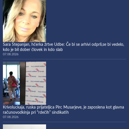
Sara Stepanjan, hčerka žrtve Udbe: Če bi se arhivi odprli,se bi vedelo,
kdo je bil dober človek in kdo slab
07.08.2026
Krivoluckaja, ruska prijateljica Pirc Musarjeve, je zaposlena kot glavna
računovodkinja pri “rdečih” sindikatih
07.08.2026