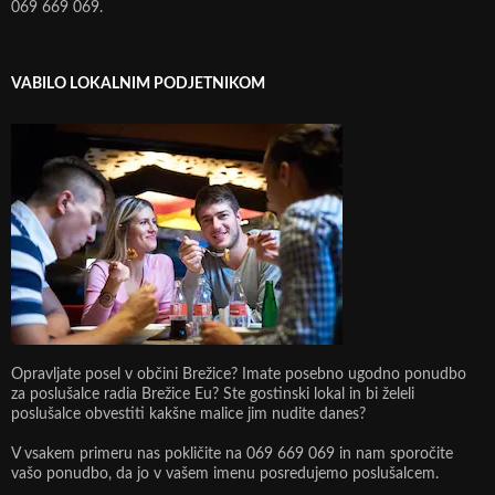
069 669 069.
VABILO LOKALNIM PODJETNIKOM
Opravljate posel v občini Brežice? Imate posebno ugodno ponudbo
za poslušalce radia Brežice Eu? Ste gostinski lokal in bi želeli
poslušalce obvestiti kakšne malice jim nudite danes?
V vsakem primeru nas pokličite na 069 669 069 in nam sporočite
vašo ponudbo, da jo v vašem imenu posredujemo poslušalcem.