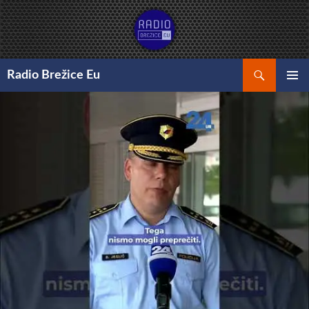
Preskoči
na
vsebino
Išči
Radio Brežice Eu
GLAVNI
MENI