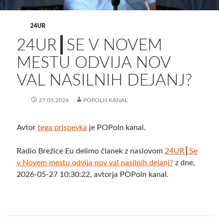
24UR
24UR┃SE V NOVEM
MESTU ODVIJA NOV
VAL NASILNIH DEJANJ?
27.05.2026
POPOLN KANAL
Avtor
tega prispevka
je POPoln kanal.
Radio Brežice Eu delimo članek z naslovom
24UR┃Se
v Novem mestu odvija nov val nasilnih dejanj?
z dne,
2026-05-27 10:30:22, avtorja POPoln kanal.