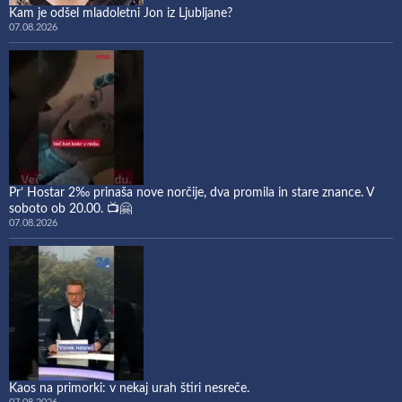
Kam je odšel mladoletni Jon iz Ljubljane?
07.08.2026
Pr’ Hostar 2‰ prinaša nove norčije, dva promila in stare znance. V
soboto ob 20.00. 📺🤗
07.08.2026
Kaos na primorki: v nekaj urah štiri nesreče.