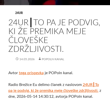
24UR
24UR┃TO PA JE PODVIG,
KI ŽE PREMIKA MEJE
ČLOVEŠKE
ZDRŽLJIVOSTI.
14.05.2026
POPOLN KANAL
Avtor
tega prispevka
je POPoln kanal.
Radio Brežice Eu delimo članek z naslovom
24UR┃To
pa je podvig, ki že premika meje človeške zdržljivosti.
z
dne, 2026-05-14 14:30:12, avtorja POPoln kanal.