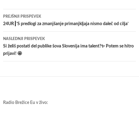
Krmarjenje
PREJŠNJI PRISPEVEK
po
24UR┃’S predlogi za zmanjšanje primanjkljaja nismo daleč od cilja’
prispevkih
NASLEDNJI PRISPEVEK
Si želiš postati del publike šova Slovenija ima talent?✨ Potem se hitro
prijavi! 🤩
Radio Brežice Eu v živo: