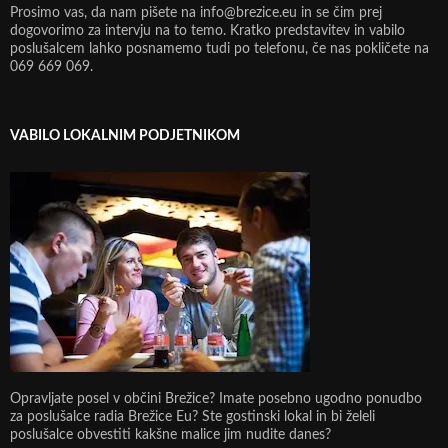
Prosimo vas, da nam pišete na info@brezice.eu in se čim prej
dogovorimo za intervju na to temo. Kratko predstavitev in vabilo
poslušalcem lahko posnamemo tudi po telefonu, če nas pokličete na
069 669 069.
VABILO LOKALNIM PODJETNIKOM
Opravljate posel v občini Brežice? Imate posebno ugodno ponudbo
za poslušalce radia Brežice Eu? Ste gostinski lokal in bi želeli
poslušalce obvestiti kakšne malice jim nudite danes?