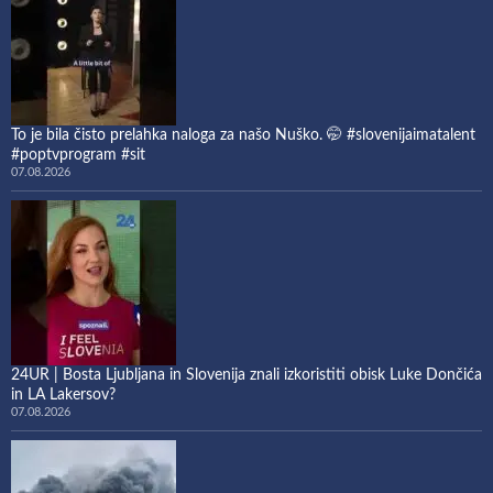
To je bila čisto prelahka naloga za našo Nuško. 🤭 #slovenijaimatalent
#poptvprogram #sit
07.08.2026
24UR | Bosta Ljubljana in Slovenija znali izkoristiti obisk Luke Dončića
in LA Lakersov?
07.08.2026