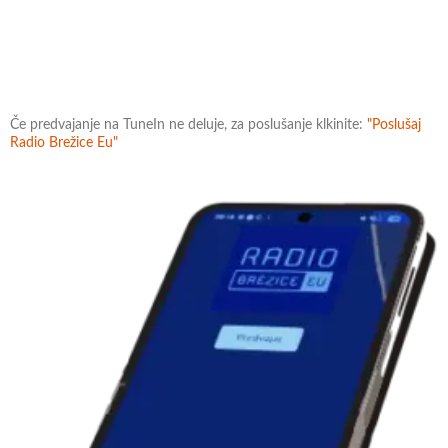
Če predvajanje na TuneIn ne deluje, za poslušanje klkinite:
"Poslušaj
Radio Brežice Eu"