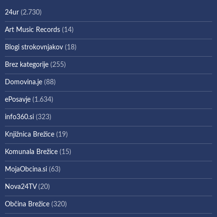
24ur
(2.730)
Art Music Records
(14)
Blogi strokovnjakov
(18)
Brez kategorije
(255)
Domovina.je
(88)
ePosavje
(1.634)
info360.si
(323)
Knjižnica Brežice
(19)
Komunala Brežice
(15)
MojaObcina.si
(63)
Nova24TV
(20)
Občina Brežice
(320)