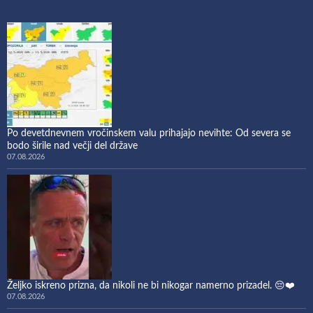
Po devetdnevnem vročinskem valu prihajajo nevihte: Od severa se
bodo širile nad večji del države
07.08.2026
Željko iskreno prizna, da nikoli ne bi nikogar namerno prizadel. 😔❤️
07.08.2026