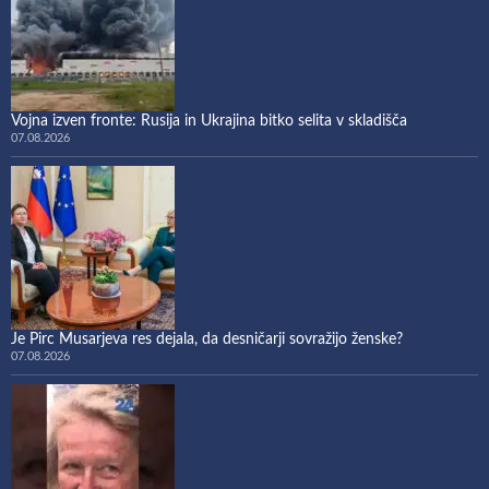
Vojna izven fronte: Rusija in Ukrajina bitko selita v skladišča
07.08.2026
Je Pirc Musarjeva res dejala, da desničarji sovražijo ženske?
07.08.2026