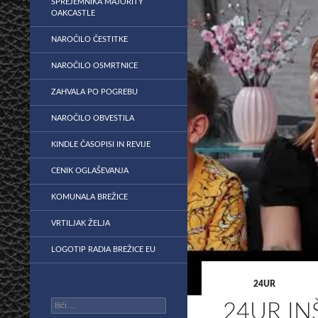
SPREJEMNIKA MAJORITY
OAKCASTLE
NAROČILO ČESTITKE
NAROČILO OSMRTNICE
ZAHVALA PO POGREBU
NAROČILO OBVESTILA
KINDLE ČASOPISI IN REVIJE
CENIK OGLAŠEVANJA
KOMUNALA BREŽICE
VRTILJAK ŽELJA
LOGOTIP RADIA BREŽICE EU
24UR
Išči:
24UR IN