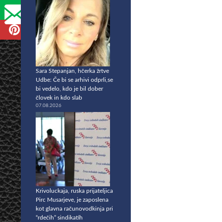
Sara Stepanjan, hčerka žrtve
Udbe: Če bi se arhivi odprli,se
bi vedelo, kdo je bil dober
človek in kdo slab
07.08.2026
Krivoluckaja, ruska prijateljica
Pirc Musarjeve, je zaposlena
kot glavna računovodkinja pri
“rdečih” sindikatih