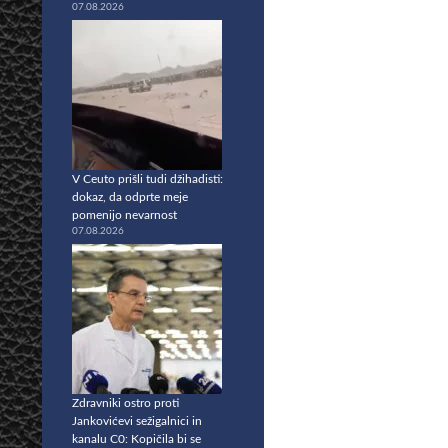
07.08.2026
V Ceuto prišli tudi džihadisti:
dokaz, da odprte meje
pomenijo nevarnost
07.08.2026
Zdravniki ostro proti
Jankovićevi sežigalnici in
kanalu C0: Kopičila bi se