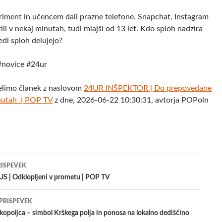
riment in učencem dali prazne telefone. Snapchat, Instagram
ili v nekaj minutah, tudi mlajši od 13 let. Kdo sploh nadzira
edi sploh delujejo?
#novice #24ur
elimo članek z naslovom
24UR INŠPEKTOR | Do prepovedane
inutah | POP TV
z dne, 2026-06-22 10:30:31, avtorja POPoln
jenje
RISPEVEK
 | Odklopljeni v prometu | POP TV
evkih
 PRISPEVEK
kopoljca – simbol Krškega polja in ponosa na lokalno dediščino