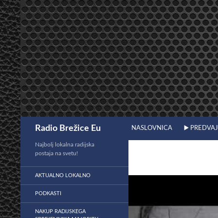
Preskoči
na
vsebino
Išči
Radio Brežice Eu
NASLOVNICA
▶️ PREDVA
Najbolj lokalna radijska
postaja na svetu!
AKTUALNO LOKALNO
PODKASTI
NAKUP RADIJSKEGA