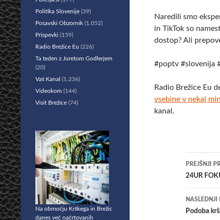
Politika Slovenije
(39)
Naredili smo ekspe
Posavski Obzornik
(1.052)
in TikTok so namest
Prispevki
(159)
dostop? Ali prepov
Radio Brežice Eu
(226)
Ta teden z Juretom Godlerjem
#poptv #slovenija 
(20)
Vaš Kanal
(1.236)
Radio Brežice Eu d
Videokom
(144)
vsebine v nekaj m
Visit Brežice
(74)
kanal.
Krmar
PREJŠNJI P
po
24UR FOKUS
prisp
NASLEDNJI
Na območju Krškega in Brežic
​Podoba krš
danes več načrtovanih