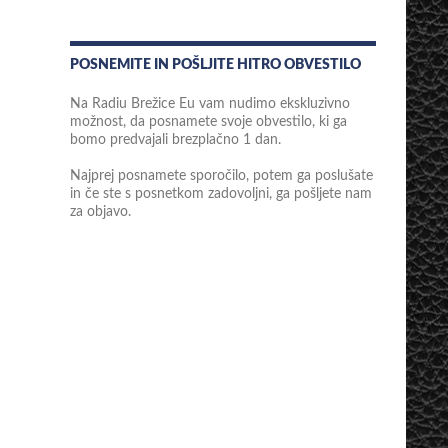
POSNEMITE IN POŠLJITE HITRO OBVESTILO
Na Radiu Brežice Eu vam nudimo ekskluzivno
možnost, da posnamete svoje obvestilo, ki ga
bomo predvajali brezplačno 1 dan.
Najprej posnamete sporočilo, potem ga poslušate
in če ste s posnetkom zadovoljni, ga pošljete nam
za objavo.