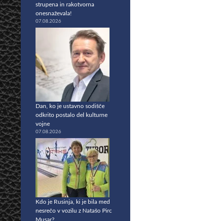
strupena in rakotvorna
onesnaževala!
07.08.2026
Dan, ko je ustavno sodišče
odkrito postalo del kulturne
vojne
07.08.2026
Kdo je Rusinja, ki je bila med
nesrečo v vozilu z Natašo Pirc
Musar?