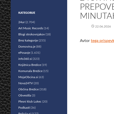
PREPOVE
KATEGORIJE
MINUTAH
24ur
(2.704)
22.06.2026
Art Music Records
(14)
Blogi strokovnjakov
(18)
Avtor
tega prispev
Brez kategorije
(255)
Domovina.je
(88)
ePosavje
(1.631)
info360.si
(323)
Knjižnica Brežice
(19)
Komunala Brežice
(15)
MojaObcina.si
(63)
Nova24TV
(20)
Občina Brežice
(318)
Obvestila
(3)
Plesni klub Lukec
(20)
Podkasti
(36)
Policija.si
(177)