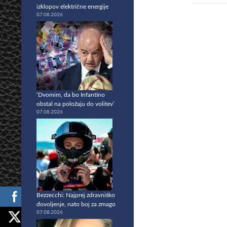
izklopov električne energije
07.08.2026
‘Dvomim, da bo Infantino
obstal na položaju do volitev’
07.08.2026
Bezzecchi: Najprej zdravniško
dovoljenje, nato boj za zmago
07.08.2026