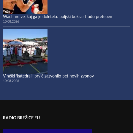
Wach ne ve, kaj ga je doletelo: poljski boksar hudo pretepen
10.08.2026
​V raški ‘katedrali’ prvič zazvonilo pet novih zvonov
10.08.2026
RADIO BREŽICE EU