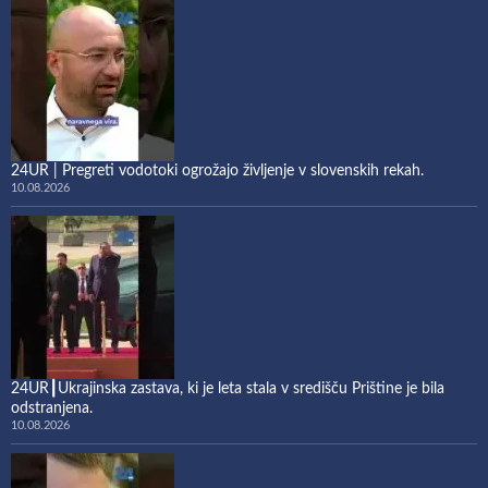
24UR | Pregreti vodotoki ogrožajo življenje v slovenskih rekah.
10.08.2026
24UR┃Ukrajinska zastava, ki je leta stala v središču Prištine je bila
odstranjena.
10.08.2026