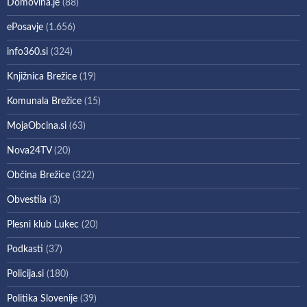
Domovina.je
(88)
ePosavje
(1.656)
info360.si
(324)
Knjižnica Brežice
(19)
Komunala Brežice
(15)
MojaObcina.si
(63)
Nova24TV
(20)
Občina Brežice
(322)
Obvestila
(3)
Plesni klub Lukec
(20)
Podkasti
(37)
Policija.si
(180)
Politika Slovenije
(39)