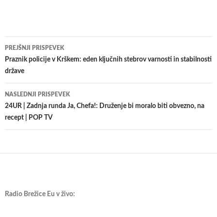
Krmarjenje
PREJŠNJI PRISPEVEK
po
Praznik policije v Krškem: eden ključnih stebrov varnosti in stabilnosti
države
prispevkih
NASLEDNJI PRISPEVEK
24UR | Zadnja runda Ja, Chefa!: Druženje bi moralo biti obvezno, na
recept | POP TV
Radio Brežice Eu v živo: