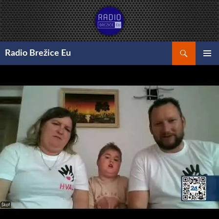
Preskoči
na
vsebino
Išči
Radio Brežice Eu
GLAVNI
MENI