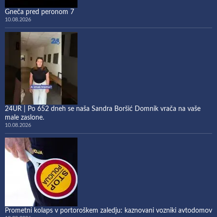
Gneča pred peronom 7
10.08.2026
24UR | Po 652 dneh se naša Sandra Boršić Domnik vrača na vaše
male zaslone.
10.08.2026
Prometni kolaps v portoroškem zaledju: kaznovani vozniki avtodomov