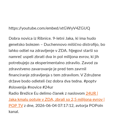
https://youtube.com/embed/xtGWyV4ZGUQ
Dobra novica iz Ribnice. 9-letni Jaka, ki ima hudo
genetsko bolezen – Duchennovo mišično distrofijo, bo
lahko odšel na zdravljenje v ZDA. Njegovi starši so
namreč uspeli zbrati dva in pol milijona evrov, ki jih
potrebujejo za eksperimentalno zdravilo. Zavod za
zdravstveno zavarovanje je pred tem zavrnil
financiranje zdravljenja s tem zdravilom. V Združene
države bodo odleteli čez dobra dva tedna. #poptv
#slovenija #novice #24ur
Radio Brežice Eu delimo članek z naslovom
24UR |
Jaka kmalu potuje v ZDA, zbrali so 2,5 milijona evrov |
POP TV
z dne, 2026-06-04 07:17:12, avtorja POPoln
kanal.