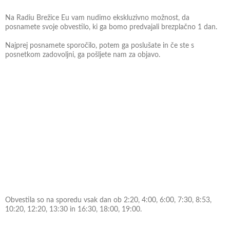
Na Radiu Brežice Eu vam nudimo ekskluzivno možnost, da
posnamete svoje obvestilo, ki ga bomo predvajali brezplačno 1 dan.
Najprej posnamete sporočilo, potem ga poslušate in če ste s
posnetkom zadovoljni, ga pošljete nam za objavo.
Obvestila so na sporedu vsak dan ob 2:20, 4:00, 6:00, 7:30, 8:53,
10:20, 12:20, 13:30 in 16:30, 18:00, 19:00.