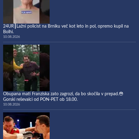
24UR┃Lažni policist na Brniku več kot leto in pol, opremo kupil na
Bolhi.
10.08.2026
Obupana mati Franziska zato zagrozi, da bo skočila v prepad.😳
Gorski reševalci od PON-PET ob 18.00.
10.08.2026