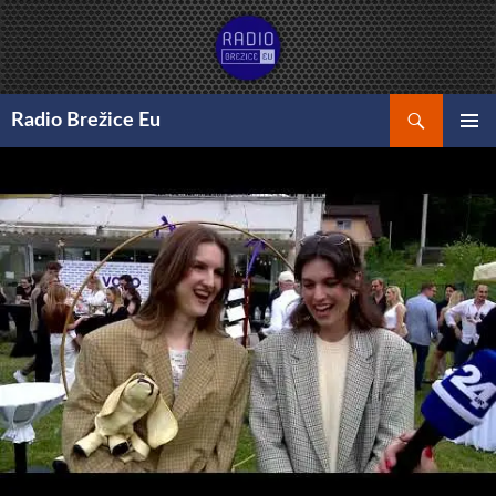
Preskoči
na
vsebino
Išči
Radio Brežice Eu
GLAVNI
MENI