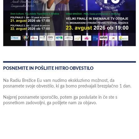
POSNEMITE IN POŠLJITE HITRO OBVESTILO
Na Radiu Brežice Eu vam nudimo ekskluzivno možnost, da
posnamete svoje obvestilo, ki ga bomo predvajali brezplačno 1 dan.
Najprej posnamete sporočilo, potem ga poslušate in če ste s
posnetkom zadovoljni, ga pošljete nam za objavo.