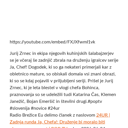
https://youtube.com/embed/FXJXfwmI1vk
Jurij Zrnec in ekipa njegovih kuhinjskih šalabajzerjev
se je včeraj še zadnjič zbrala na druženju igralcev serije
Ja, Chef! Dogodek, ki so ga nekateri primerjali kar z
obletnico mature, so obiskali domala vsi znani obrazi,
ki so se kdaj pojavili v priljubljeni seriji. Prišel je Jurij
Zrnec, ki je leta blestel v vlogi chefa Bohinca,
praznovanja so se udeležili tudi Katarina Čas, Klemen
Janežič, Bojan Emeršič in številni drugi.#poptv
#slovenija #novice #24ur
Radio Brežice Eu delimo članek z naslovom
24UR |
Zadnja runda Ja, Chefa!: Druženje bi moralo biti