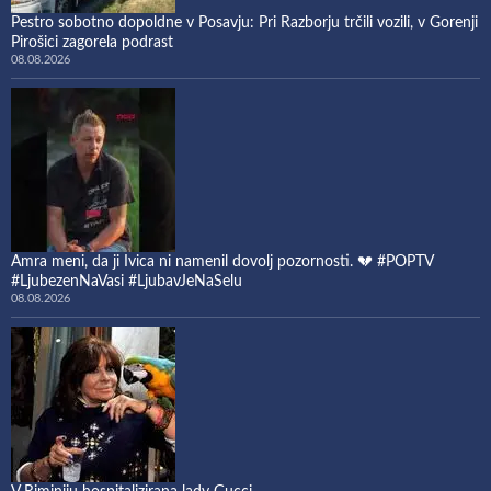
Pestro sobotno dopoldne v Posavju: Pri Razborju trčili vozili, v Gorenji
Pirošici zagorela podrast
08.08.2026
Amra meni, da ji Ivica ni namenil dovolj pozornosti. 💔 #POPTV
#LjubezenNaVasi #LjubavJeNaSelu
08.08.2026