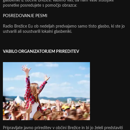
glasbeniki iz občine Brežice. Vabimo vas, da nam vaše studijske
posnetke posredujete s pomočjo obrazca:
POSREDOVANJE PESMI
Radio Brežice Eu ob nedeljah predvajamo samo tisto glasbo, ki ste jo
ustvarili ali soustvarili lokalni glasbeniki.
VABILO ORGANIZATORJEM PRIREDITEV
Pripravljate javno prireditev v občini Brežice in bi jo želeli predstaviti