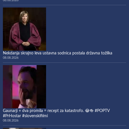
08.08.2026
Nekdanja skrajno leva ustavna sodnica postala državna tožilka
08.08.2026
Gaunarji + dva promila = recept za katastrofo. 😂🍻 #POPTV
#PrHostar #slovenskifilmi
08.08.2026