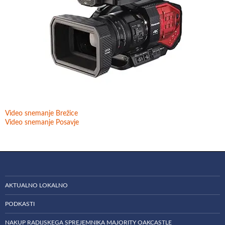
Video snemanje Brežice
Video snemanje Posavje
AKTUALNO LOKALNO
PODKASTI
NAKUP RADIJSKEGA SPREJEMNIKA MAJORITY OAKCASTLE