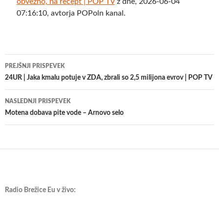
obvezno, na recept | POP TV
z dne, 2026-06-04
07:16:10, avtorja POPoln kanal.
Krmarjenje
PREJŠNJI PRISPEVEK
po
24UR | Jaka kmalu potuje v ZDA, zbrali so 2,5 milijona evrov | POP TV
prispevkih
NASLEDNJI PRISPEVEK
Motena dobava pite vode – Arnovo selo
Radio Brežice Eu v živo: