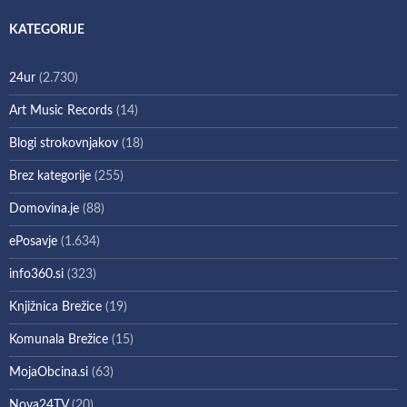
KATEGORIJE
24ur
(2.730)
Art Music Records
(14)
Blogi strokovnjakov
(18)
Brez kategorije
(255)
Domovina.je
(88)
ePosavje
(1.634)
info360.si
(323)
Knjižnica Brežice
(19)
Komunala Brežice
(15)
MojaObcina.si
(63)
Nova24TV
(20)