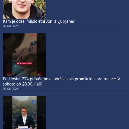
Kam je odšel mladoletni Jon iz Ljubljane?
07.08.2026
Pr’ Hostar 2‰ prinaša nove norčije, dva promila in stare znance. V
soboto ob 20.00. 📺🤗
07.08.2026