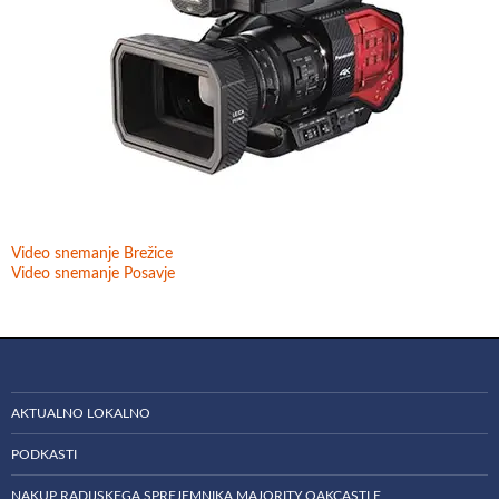
Video snemanje Brežice
Video snemanje Posavje
AKTUALNO LOKALNO
PODKASTI
NAKUP RADIJSKEGA SPREJEMNIKA MAJORITY OAKCASTLE