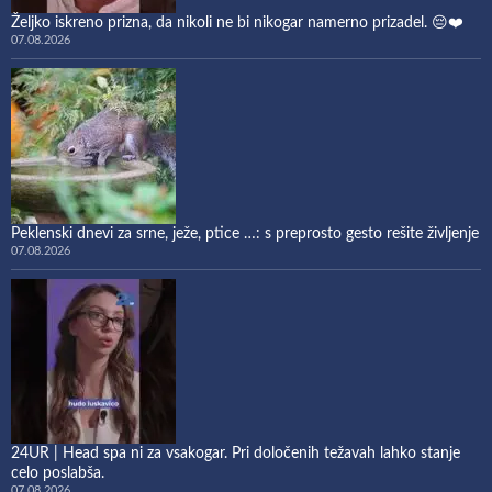
Željko iskreno prizna, da nikoli ne bi nikogar namerno prizadel. 😔❤️
07.08.2026
Peklenski dnevi za srne, ježe, ptice …: s preprosto gesto rešite življenje
07.08.2026
24UR | Head spa ni za vsakogar. Pri določenih težavah lahko stanje
celo poslabša.
07.08.2026