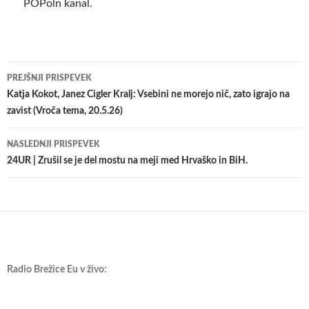
POPoln kanal.
Krmarjenje
PREJŠNJI PRISPEVEK
po
Katja Kokot, Janez Cigler Kralj: Vsebini ne morejo nič, zato igrajo na
zavist (Vroča tema, 20.5.26)
prispevkih
NASLEDNJI PRISPEVEK
24UR | Zrušil se je del mostu na meji med Hrvaško in BiH.
Radio Brežice Eu v živo: