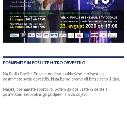
POSNEMITE IN POŠLJITE HITRO OBVESTILO
Na Radiu Brežice Eu vam nudimo ekskluzivno možnost, da
posnamete svoje obvestilo, ki ga bomo predvajali brezplačno 1 dan.
Najprej posnamete sporočilo, potem ga poslušate in če ste s
posnetkom zadovoljni, ga pošljete nam za objavo.