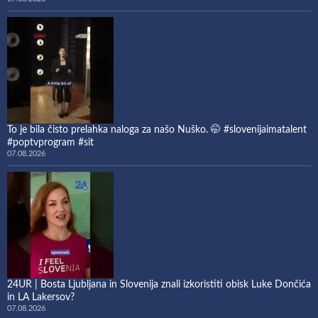
To je bila čisto prelahka naloga za našo Nuško. 🤭 #slovenijaimatalent
#poptvprogram #sit
07.08.2026
24UR | Bosta Ljubljana in Slovenija znali izkoristiti obisk Luke Dončića
in LA Lakersov?
07.08.2026